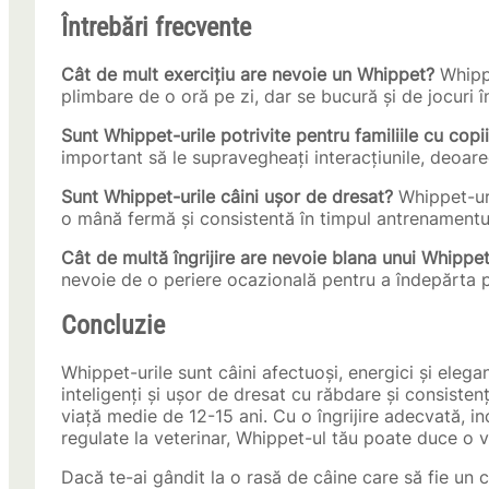
Întrebări frecvente
Cât de mult exercițiu are nevoie un Whippet?
Whippe
plimbare de o oră pe zi, dar se bucură și de jocuri î
Sunt Whippet-urile potrivite pentru familiile cu copi
important să le supravegheați interacțiunile, deoare
Sunt Whippet-urile câini ușor de dresat?
Whippet-uri
o mână fermă și consistentă în timpul antrenamentul
Cât de multă îngrijire are nevoie blana unui Whippe
nevoie de o periere ocazională pentru a îndepărta 
Concluzie
Whippet-urile sunt câini afectuoși, energici și elega
inteligenți și ușor de dresat cu răbdare și consisten
viață medie de 12-15 ani. Cu o îngrijire adecvată, in
regulate la veterinar, Whippet-ul tău poate duce o vi
Dacă te-ai gândit la o rasă de câine care să fie un