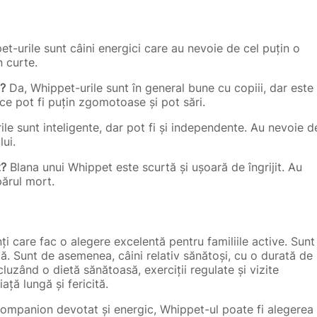
t-urile sunt câini energici care au nevoie de cel puțin o
n curte.
i?
Da, Whippet-urile sunt în general bune cu copiii, dar este
ce pot fi puțin zgomotoase și pot sări.
le sunt inteligente, dar pot fi și independente. Au nevoie d
ui.
t?
Blana unui Whippet este scurtă și ușoară de îngrijit. Au
părul mort.
nți care fac o alegere excelentă pentru familiile active. Sunt
ță. Sunt de asemenea, câini relativ sănătoși, cu o durată de
cluzând o dietă sănătoasă, exerciții regulate și vizite
ață lungă și fericită.
 companion devotat și energic, Whippet-ul poate fi alegerea