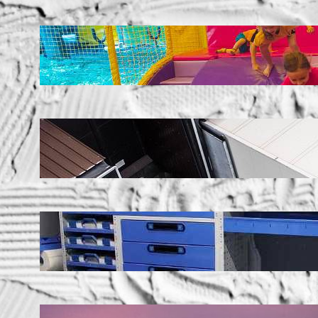
LATEST POSTS
Soluții pentru părinții care vor să își vadă
copiii explorând în loc să stea pe
telefoane
iul. 25, 2026
Ce soluție de urmărire GPS este
recomandată pentru transport marfă
iul. 2, 2026
Atelier mobil: cum transformi o dubă
obișnuită într-un spațiu de lucru care
chiar funcționează
iun. 24, 2026
Nodul la sân: ce pași sunt recomandați