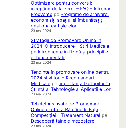
Optimizare pentru conversii:
începând de la zero. – FAQ – Intrebari
Frecvente
pe
Programe de arhivare:
economisiți spațiul și îmbunătățiți
gestionarea fișierelor.
23 mai 2024
Strategii de Promovare Online în
2024: O Introducere – Stiri Medicale
pe
Introducere în fizică și principiile
ei fundamentale
23 mai 2024
Tendințe în promovare online pentru
2024 și viitor. – Recomandari
Medicale
pe
Importanța Izotopilor în
Știință și Tehnologie și Aplicațiile Lor
23 mai 2024
Tehnici Avansate de Promovare
Online pentru a Rămâne În Fața
Competiției – Tratament Natural
pe
Descoperă tainele mezosferei
23 mai 2024