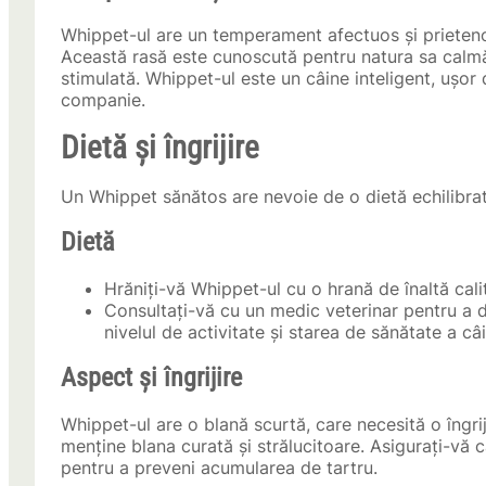
Whippet-ul are un temperament afectuos și prietenos,
Această rasă este cunoscută pentru natura sa calmă 
stimulată. Whippet-ul este un câine inteligent, ușor 
companie.
Dietă și îngrijire
Un Whippet sănătos are nevoie de o dietă echilibrată
Dietă
Hrăniți-vă Whippet-ul cu o hrană de înaltă calit
Consultați-vă cu un medic veterinar pentru a d
nivelul de activitate și starea de sănătate a câi
Aspect și îngrijire
Whippet-ul are o blană scurtă, care necesită o îngri
menține blana curată și strălucitoare. Asigurați-vă că 
pentru a preveni acumularea de tartru.