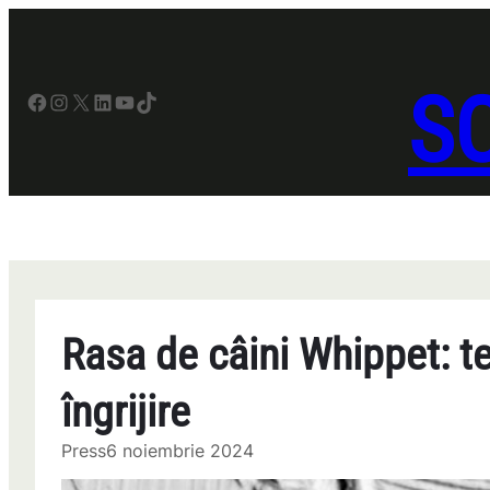
Sari
la
conținut
SO
Facebook
Instagram
X
LinkedIn
YouTube
TikTok
Rasa de câini Whippet: t
îngrijire
Press
6 noiembrie 2024