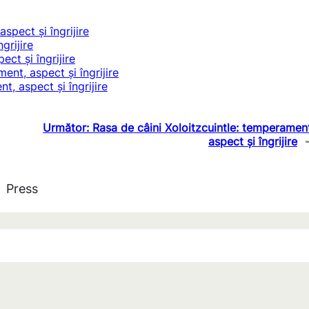
pect și îngrijire
grijire
ct și îngrijire
nt, aspect și îngrijire
, aspect și îngrijire
Următor:
Rasa de câini Xoloitzcuintle: temperamen
aspect și îngrijire
Press