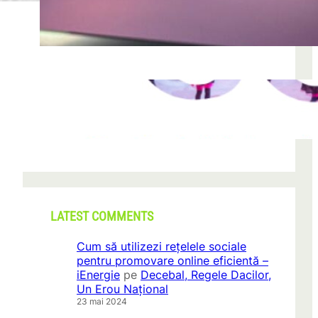
după descoperirea unei formațiuni
iun. 23, 2026
CONI FEST 2026 – o editie record prin
amploare si participare
mai 29, 2026
LATEST COMMENTS
Cum să utilizezi rețelele sociale
pentru promovare online eficientă –
iEnergie
pe
Decebal, Regele Dacilor,
Un Erou Național
23 mai 2024