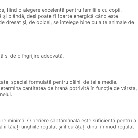
 fiind o alegere excelentă pentru familiile cu copii.
și blândă, deși poate fi foarte energică când este
de dresat și, de obicei, se înțelege bine cu alte animale de
 și de o îngrijire adecvată.
ate, special formulată pentru câinii de talie medie.
etermina cantitatea de hrană potrivită în funcție de vârsta,
nelui.
jire minimă. O periere săptămânală este suficientă pentru a
îi tăiați unghiile regulat și îl curățați dinții în mod regulat