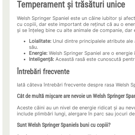
Temperament și trăsături unice
Welsh Springer Spaniel este un câine iubitor și afec
cu copiii, dar este important de reținut că au o ener
și se înțeleg bine cu alte animale de companie, dar e
Loialitate:
Unul dintre principalele atribute ale
său.
Energie:
Welsh Springer Spaniel are o energie in
Inteligență:
Această rasă este cunoscută pentru
Întrebări frecvente
Iată câteva întrebări frecvente despre rasa Welsh Sp
Cât de multă mișcare are nevoie un Welsh Springer Span
Aceste câini au un nivel de energie ridicat și au nevoi
include plimbări lungi, alergare în parc sau jocuri de
Sunt Welsh Springer Spaniels buni cu copiii?