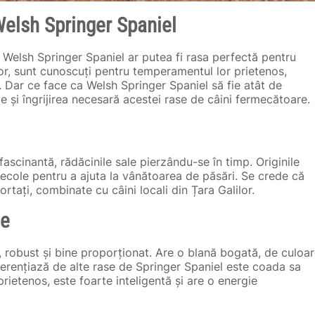
Welsh Springer Spaniel
? Welsh Springer Spaniel ar putea fi rasa perfectă pentru
lor, sunt cunoscuți pentru temperamentul lor prietenos,
er. Dar ce face ca Welsh Springer Spaniel să fie atât de
ile și îngrijirea necesară acestei rase de câini fermecătoare.
ascinantă, rădăcinile sale pierzându-se în timp. Originile
e secole pentru a ajuta la vânătoarea de păsări. Se crede că
rtați, combinate cu câini locali din Țara Galilor.
le
, robust și bine proporționat. Are o blană bogată, de culoa
ferențiază de alte rase de Springer Spaniel este coada sa
ietenos, este foarte inteligentă și are o energie