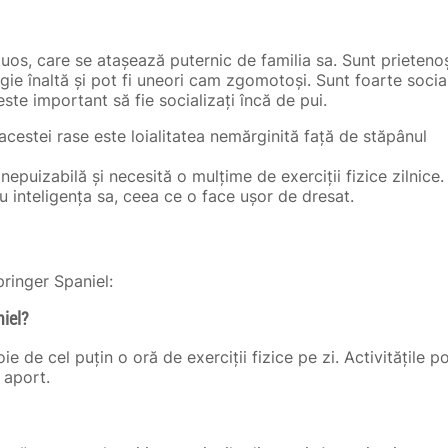
tuos, care se atașează puternic de familia sa. Sunt prieteno
gie înaltă și pot fi uneori cam zgomotoși. Sunt foarte social
ste important să fie socializați încă de pui.
 acestei rase este loialitatea nemărginită față de stăpânul
epuizabilă și necesită o mulțime de exerciții fizice zilnice.
 inteligența sa, ceea ce o face ușor de dresat.
ringer Spaniel:
iel?
e de cel puțin o oră de exerciții fizice pe zi. Activitățile p
 aport.