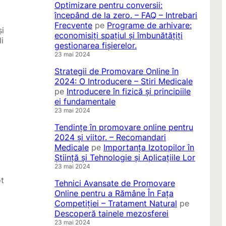
Optimizare pentru conversii:
începând de la zero. – FAQ – Intrebari
Frecvente
pe
Programe de arhivare:
și
economisiți spațiul și îmbunătățiți
i
gestionarea fișierelor.
23 mai 2024
Strategii de Promovare Online în
2024: O Introducere – Stiri Medicale
pe
Introducere în fizică și principiile
ei fundamentale
23 mai 2024
Tendințe în promovare online pentru
2024 și viitor. – Recomandari
Medicale
pe
Importanța Izotopilor în
Știință și Tehnologie și Aplicațiile Lor
23 mai 2024
ot
Tehnici Avansate de Promovare
Online pentru a Rămâne În Fața
Competiției – Tratament Natural
pe
Descoperă tainele mezosferei
23 mai 2024