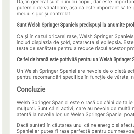
Da, în general sunt buni cu copiii, dar este important
puternic de vânătoare, așa că este important să le p
mediu sigur și controlat.
Sunt Welsh Springer Spaniels predispuși la anumite pr
Ca și în cazul oricărei rase, Welsh Springer Spaniel
includ displazia de șold, cataracta și epilepsia. Es
teste de sănătate pentru a reduce riscul acestor pr
Ce fel de hrană este potrivită pentru un Welsh Springer 
Un Welsh Springer Spaniel are nevoie de o dietă echi
pentru recomandări specifice în funcție de vârsta, ni
Concluzie
Welsh Springer Spaniel este o rasă de câini de talie
mulțumi. Sunt câini activi, care au nevoie de multă m
atentă la nevoile lor, un Welsh Springer Spaniel poa
Dacă sunteți în căutarea unui câine energic și afect
Spaniel ar putea fi rasa perfectă pentru dumneavoa