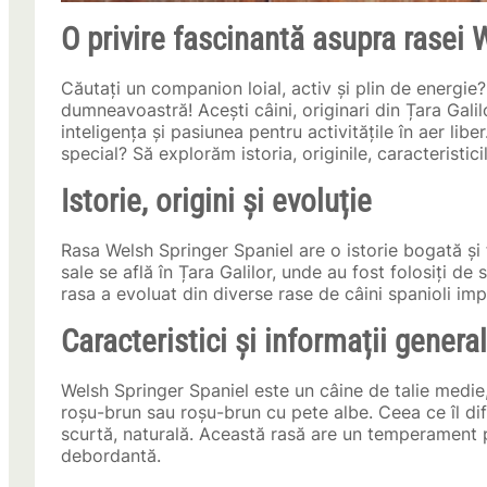
O privire fascinantă asupra rasei 
Căutați un companion loial, activ și plin de energie
dumneavoastră! Acești câini, originari din Țara Gali
inteligența și pasiunea pentru activitățile în aer lib
special? Să explorăm istoria, originile, caracteristic
Istorie, origini și evoluție
Rasa Welsh Springer Spaniel are o istorie bogată și f
sale se află în Țara Galilor, unde au fost folosiți d
rasa a evoluat din diverse rase de câini spanioli impo
Caracteristici și informații genera
Welsh Springer Spaniel este un câine de talie medie
roșu-brun sau roșu-brun cu pete albe. Ceea ce îl di
scurtă, naturală. Această rasă are un temperament pr
debordantă.