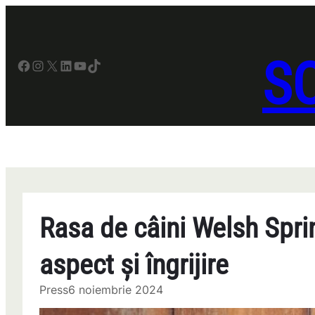
Sari
la
conținut
SO
Facebook
Instagram
X
LinkedIn
YouTube
TikTok
Rasa de câini Welsh Spri
aspect și îngrijire
Press
6 noiembrie 2024