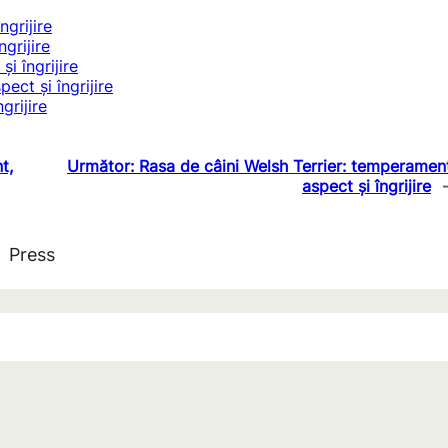
grijire
grijire
i îngrijire
ct și îngrijire
grijire
t,
Următor:
Rasa de câini Welsh Terrier: temperamen
aspect și îngrijire
Press