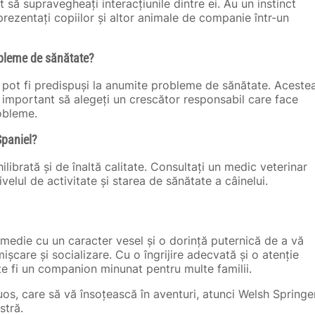
 să supravegheați interacțiunile dintre ei. Au un instinct
rezentați copiilor și altor animale de companie într-un
obleme de sănătate?
s pot fi predispuși la anumite probleme de sănătate. Aceste
te important să alegeți un crescător responsabil care face
obleme.
Spaniel?
librată și de înaltă calitate. Consultați un medic veterinar
velul de activitate și starea de sănătate a câinelui.
 medie cu un caracter vesel și o dorință puternică de a vă
ișcare și socializare. Cu o îngrijire adecvată și o atenție
te fi un companion minunat pentru multe familii.
uos, care să vă însoțească în aventuri, atunci Welsh Springe
stră.