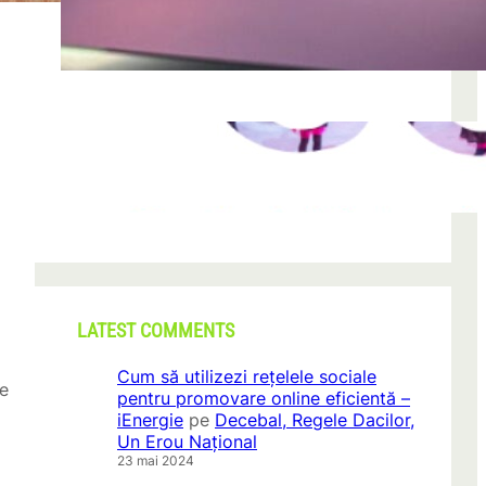
după descoperirea unei formațiuni
iun. 23, 2026
CONI FEST 2026 – o editie record prin
amploare si participare
mai 29, 2026
LATEST COMMENTS
Cum să utilizezi rețelele sociale
re
pentru promovare online eficientă –
iEnergie
pe
Decebal, Regele Dacilor,
Un Erou Național
23 mai 2024