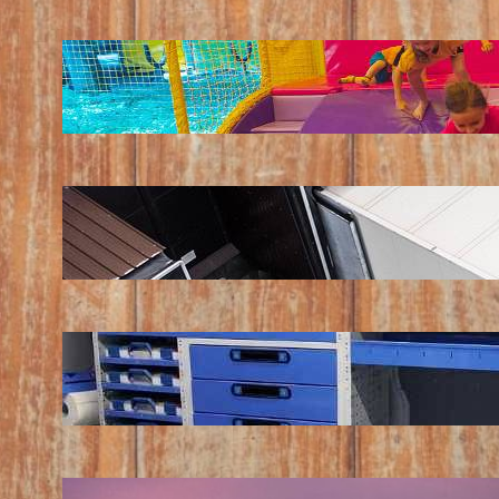
LATEST POSTS
Soluții pentru părinții care vor să își vadă
copiii explorând în loc să stea pe
telefoane
iul. 25, 2026
Ce soluție de urmărire GPS este
recomandată pentru transport marfă
iul. 2, 2026
Atelier mobil: cum transformi o dubă
obișnuită într-un spațiu de lucru care
chiar funcționează
iun. 24, 2026
Nodul la sân: ce pași sunt recomandați