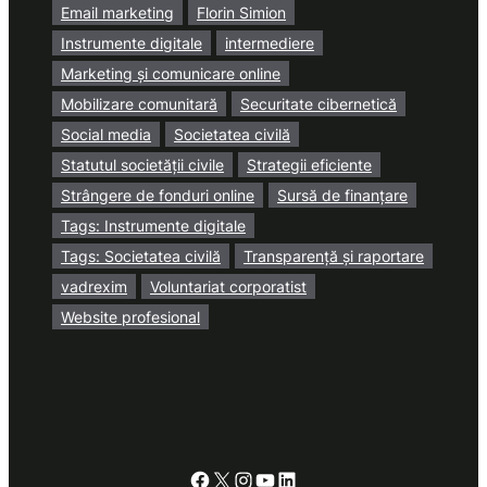
Email marketing
Florin Simion
Instrumente digitale
intermediere
Marketing și comunicare online
Mobilizare comunitară
Securitate cibernetică
Social media
Societatea civilă
Statutul societății civile
Strategii eficiente
Strângere de fonduri online
Sursă de finanțare
Tags: Instrumente digitale
Tags: Societatea civilă
Transparență și raportare
vadrexim
Voluntariat corporatist
Website profesional
Facebook
X
Instagram
YouTube
LinkedIn