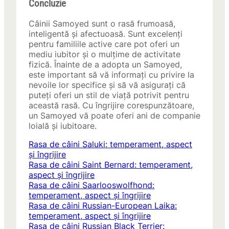
Concluzie
Câinii Samoyed sunt o rasă frumoasă,
inteligentă și afectuoasă. Sunt excelenți
pentru familiile active care pot oferi un
mediu iubitor și o mulțime de activitate
fizică. Înainte de a adopta un Samoyed,
este important să vă informați cu privire la
nevoile lor specifice și să vă asigurați că
puteți oferi un stil de viață potrivit pentru
această rasă. Cu îngrijire corespunzătoare,
un Samoyed vă poate oferi ani de companie
loială și iubitoare.
Rasa de câini Saluki: temperament, aspect
și îngrijire
Rasa de câini Saint Bernard: temperament,
aspect și îngrijire
Rasa de câini Saarlooswolfhond:
temperament, aspect și îngrijire
Rasa de câini Russian-European Laika:
temperament, aspect și îngrijire
Rasa de câini Russian Black Terrier: