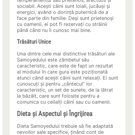
temperamentul său prietenos, afectuos și
sociabil. Acești câini sunt loiali, jucăuși și
energici, având o dorință puternică de a
face parte din familie. Deși sunt prietenoși
cu oamenii, ei pot fi rezervați cu străinii
până când nu îi cunosc mai bine.
Trăsături Unice
Una dintre cele mai distinctive trăsături ale
Samoyedului este zâmbetul său
caracteristic, care este de fapt un rezultat
al modului în care gura este poziționată
atunci când acești câini sunt relaxați. Ei sunt
cunoscuți și pentru „cântecul” lor
caracteristic, un set de sunete, de la lătrat
la bâzâit, care sunt folosite pentru a
comunica cu ceilalți câini sau cu oamenii.
Dieta și Aspectul și Îngrijirea
Dieta Samoyedului trebuie să fie adaptată
nevoilor sale specifice, ținând cont de