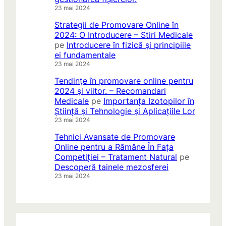
23 mai 2024
Strategii de Promovare Online în
2024: O Introducere – Stiri Medicale
pe
Introducere în fizică și principiile
ei fundamentale
23 mai 2024
Tendințe în promovare online pentru
2024 și viitor. – Recomandari
Medicale
pe
Importanța Izotopilor în
Știință și Tehnologie și Aplicațiile Lor
23 mai 2024
Tehnici Avansate de Promovare
Online pentru a Rămâne În Fața
Competiției – Tratament Natural
pe
Descoperă tainele mezosferei
23 mai 2024