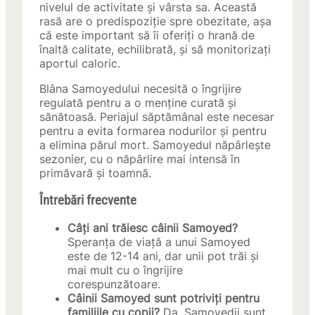
nivelul de activitate și vârsta sa. Această
rasă are o predispoziție spre obezitate, așa
că este important să îi oferiți o hrană de
înaltă calitate, echilibrată, și să monitorizați
aportul caloric.
Blâna Samoyedului necesită o îngrijire
regulată pentru a o menține curată și
sănătoasă. Periajul săptămânal este necesar
pentru a evita formarea nodurilor și pentru
a elimina părul mort. Samoyedul năpârleşte
sezonier, cu o năpârlire mai intensă în
primăvară și toamnă.
Întrebări frecvente
Câți ani trăiesc câinii Samoyed?
Speranța de viață a unui Samoyed
este de 12-14 ani, dar unii pot trăi și
mai mult cu o îngrijire
corespunzătoare.
Câinii Samoyed sunt potriviți pentru
familiile cu copii?
Da, Samoyedii sunt