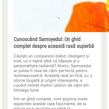
Cunoscând Samoyedul: Un ghid
complet despre această rasă superbă
Căutați un companion blând, inteligent și
loial, cu o haină albă ca zăpada și o
personalitate radiantă? Atunci, Samoyedul
ar putea fi rasa de câini perfectă pentru
dumneavoastră. Această rasă arctică, cu o
istorie bogată și origini interesante, a
cucerit inimile multor iubitori de câini din
întreaga lume.
Într-un ghid complet, vom explora toate
aspectele acestei rase fascinante, de la
istoria sa și evoluția sa până la