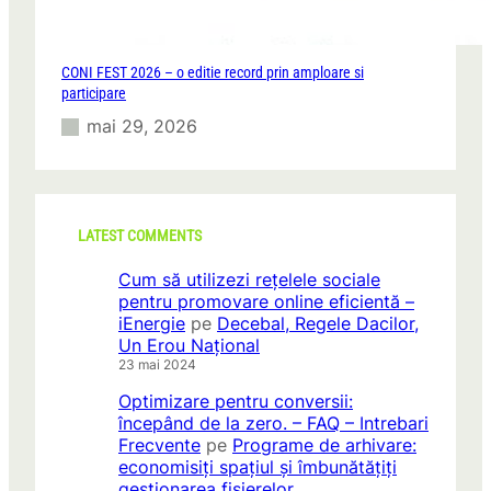
CONI FEST 2026 – o editie record prin amploare si
participare
mai 29, 2026
LATEST COMMENTS
Cum să utilizezi rețelele sociale
pentru promovare online eficientă –
iEnergie
pe
Decebal, Regele Dacilor,
Un Erou Național
23 mai 2024
Optimizare pentru conversii:
începând de la zero. – FAQ – Intrebari
Frecvente
pe
Programe de arhivare:
economisiți spațiul și îmbunătățiți
gestionarea fișierelor.