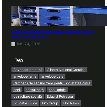
Atelier mobil: cum transformi o dubă obișnuită într-un spațiu de
lucru care chiar funcționează
iun. 24, 2026
TAGS
Advocact de bază
Alianta National Crestina
anvelope iarna
anvelope vara
Campanii de sensibilizare pentru societatea civilă
conil
consultanță
copii atipici
dezvoltare socială
Eduard Petrescu
Educație civică
Eko Group
Eko News