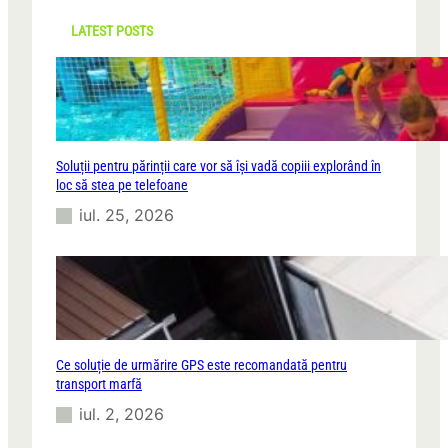
h
LATEST POSTS
Soluții pentru părinții care vor să își vadă copiii explorând în
loc să stea pe telefoane
iul. 25, 2026
Ce soluție de urmărire GPS este recomandată pentru
transport marfă
iul. 2, 2026