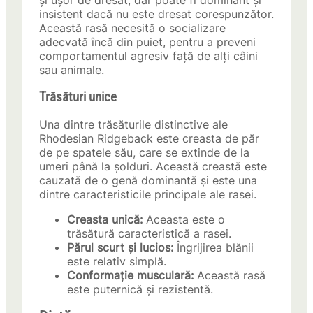
și ușor de dresat, dar poate fi dominant și
insistent dacă nu este dresat corespunzător.
Această rasă necesită o socializare
adecvată încă din puiet, pentru a preveni
comportamentul agresiv față de alți câini
sau animale.
Trăsături unice
Una dintre trăsăturile distinctive ale
Rhodesian Ridgeback este creasta de păr
de pe spatele său, care se extinde de la
umeri până la șolduri. Această creastă este
cauzată de o genă dominantă și este una
dintre caracteristicile principale ale rasei.
Creasta unică:
Aceasta este o
trăsătură caracteristică a rasei.
Părul scurt și lucios:
Îngrijirea blănii
este relativ simplă.
Conformație musculară:
Această rasă
este puternică și rezistentă.