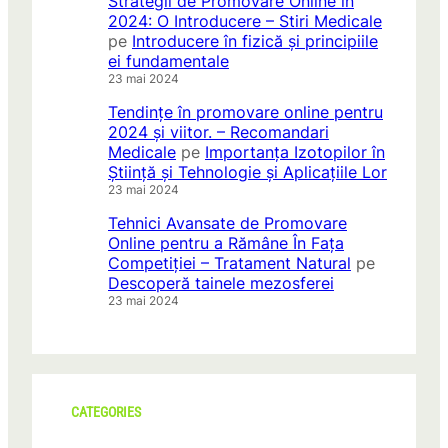
Strategii de Promovare Online în
2024: O Introducere – Stiri Medicale
pe
Introducere în fizică și principiile
ei fundamentale
23 mai 2024
Tendințe în promovare online pentru
2024 și viitor. – Recomandari
Medicale
pe
Importanța Izotopilor în
Știință și Tehnologie și Aplicațiile Lor
23 mai 2024
Tehnici Avansate de Promovare
Online pentru a Rămâne În Fața
Competiției – Tratament Natural
pe
Descoperă tainele mezosferei
23 mai 2024
CATEGORIES