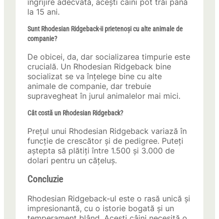
îngrijire adecvată, acești câini pot trăi până
la 15 ani.
Sunt Rhodesian Ridgeback-ii prietenoși cu alte animale de
companie?
De obicei, da, dar socializarea timpurie este
crucială. Un Rhodesian Ridgeback bine
socializat se va înțelege bine cu alte
animale de companie, dar trebuie
supravegheat în jurul animalelor mai mici.
Cât costă un Rhodesian Ridgeback?
Prețul unui Rhodesian Ridgeback variază în
funcție de crescător și de pedigree. Puteți
aștepta să plătiți între 1.500 și 3.000 de
dolari pentru un cățeluș.
Concluzie
Rhodesian Ridgeback-ul este o rasă unică și
impresionantă, cu o istorie bogată și un
temperament blând. Acești câini necesită o