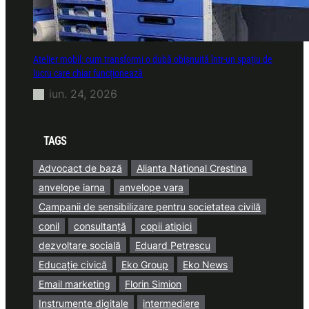
Atelier mobil: cum transformi o dubă obișnuită într-un spațiu de
lucru care chiar funcționează
iun. 24, 2026
TAGS
Advocact de bază
Alianta National Crestina
anvelope iarna
anvelope vara
Campanii de sensibilizare pentru societatea civilă
conil
consultanță
copii atipici
dezvoltare socială
Eduard Petrescu
Educație civică
Eko Group
Eko News
Email marketing
Florin Simion
Instrumente digitale
intermediere