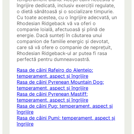
îngrijire dedicată, inclusiv exerciții regulate,
o dietă sănătoasă și o socializare timpurie.
Cu toate acestea, cu o îngrijire adecvată, un
Rhodesian Ridgeback vă va oferi o
companie loială, afectuoasă și plină de
energie. Dacă sunteți în căutarea unui
companion de familie energic și devotat,
care să vă ofere o companie de neprețuit,
Rhodesian Ridgeback-ul ar putea fi rasa
perfectă pentru dumneavoastră.
Rasa de câini Rafeiro do Alentejo:
temperament, aspect și îngrijire
Rasa de câini Pyrenean Mountain Dog:
temperament, aspect și îngrijire
Rasa de câini Pyrenean Mastiff:
temperament, aspect și îngrijire
Rasa de câini Pug: temperament, aspect și
îngrijire
Rasa de câini Pumi: temperament, aspect și
îngrijire