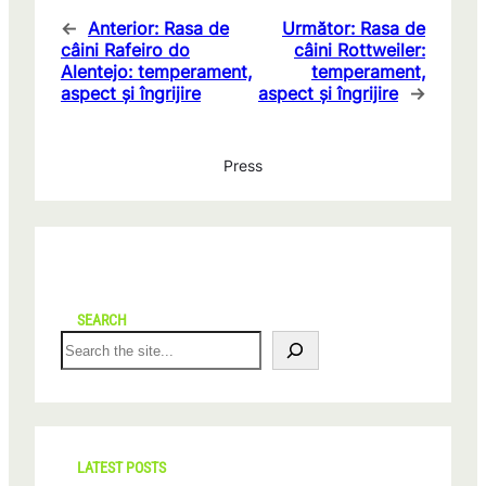
←
Anterior:
Rasa de
Următor:
Rasa de
câini Rafeiro do
câini Rottweiler:
Alentejo: temperament,
temperament,
aspect și îngrijire
aspect și îngrijire
→
Press
SEARCH
S
e
a
r
c
h
LATEST POSTS