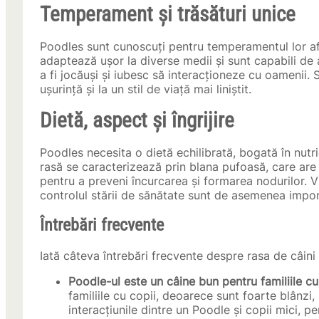
Temperament și trăsături unice
Poodles sunt cunoscuți pentru temperamentul lor afec
adaptează ușor la diverse medii și sunt capabili de
a fi jocăuși și iubesc să interacționeze cu oamenii. S
ușurință și la un stil de viață mai liniștit.
Dietă, aspect și îngrijire
Poodles necesita o dietă echilibrată, bogată în nutrie
rasă se caracterizează prin blana pufoasă, care are n
pentru a preveni încurcarea și formarea nodurilor. Vi
controlul stării de sănătate sunt de asemenea impor
Întrebări frecvente
Iată câteva întrebări frecvente despre rasa de câini
Poodle-ul este un câine bun pentru familiile cu
familiile cu copii, deoarece sunt foarte blânzi,
interacțiunile dintre un Poodle și copii mici, p