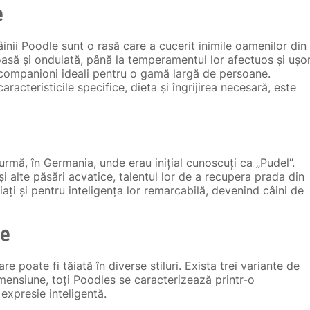
e
câinii Poodle sunt o rasă care a cucerit inimile oamenilor din
oasă și ondulată, până la temperamentul lor afectuos și ușo
 companioni ideali pentru o gamă largă de persoane.
 caracteristicile specifice, dieta și îngrijirea necesară, este
 urmă, în Germania, unde erau inițial cunoscuți ca „Pudel”.
și alte păsări acvatice, talentul lor de a recupera prada din
iați și pentru inteligența lor remarcabilă, devenind câini de
le
 poate fi tăiată în diverse stiluri. Exista trei variante de
dimensiune, toți Poodles se caracterizează printr-o
expresie inteligentă.