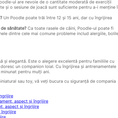
odle-ul are nevoie de o cantitate moderată de exerciții
ute și o sesiune de joacă sunt suficiente pentru a-i menține 
e?
Un Poodle poate trăi între 12 și 15 ani, dar cu îngrijirea
 de sănătate?
Ca toate rasele de câini, Poodle-ul poate fi
le dintre cele mai comune probleme includ alergiile, bolil
ă și elegantă. Este o alegere excelentă pentru familiile cu
e doresc un companion loial. Cu îngrijirea și antrenamentele
 minunat pentru mulți ani.
iniatural sau toy, vă veți bucura cu siguranță de compania
grijire
ent, aspect și îngrijire
 aspect și îngrijire
îngrijire
ire