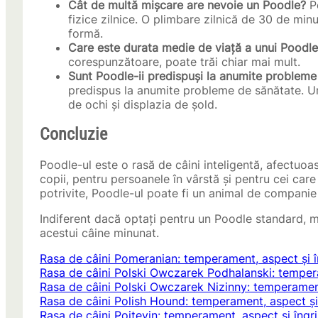
Cât de multă mișcare are nevoie un Poodle?
Po
fizice zilnice. O plimbare zilnică de 30 de min
formă.
Care este durata medie de viață a unui Poodl
corespunzătoare, poate trăi chiar mai mult.
Sunt Poodle-ii predispuși la anumite probleme
predispus la anumite probleme de sănătate. Une
de ochi și displazia de șold.
Concluzie
Poodle-ul este o rasă de câini inteligentă, afectuoas
copii, pentru persoanele în vârstă și pentru cei car
potrivite, Poodle-ul poate fi un animal de companie
Indiferent dacă optați pentru un Poodle standard, m
acestui câine minunat.
Rasa de câini Pomeranian: temperament, aspect și în
Rasa de câini Polski Owczarek Podhalanski: temperam
Rasa de câini Polski Owczarek Nizinny: temperament,
Rasa de câini Polish Hound: temperament, aspect și 
Rasa de câini Poitevin: temperament, aspect și îngrij