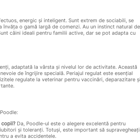
tuos, energic și inteligent. Sunt extrem de sociabili, se
 a învăța o gamă largă de comenzi. Au un instinct natural de
unt câini ideali pentru familii active, dar se pot adapta cu
nți, adaptată la vârsta și nivelul lor de activitate. Această
evoie de îngrijire specială. Periajul regulat este esențial
zitele regulate la veterinar pentru vaccinări, deparazitare ș
tante.
 Poodle:
 copii?
Da, Poodle-ul este o alegere excelentă pentru
 iubitori și toleranți. Totuși, este important să supravegheați
entru a evita accidentele.