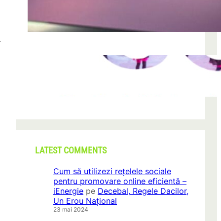
după descoperirea unei formațiuni
iun. 23, 2026
r
CONI FEST 2026 – o editie record prin
amploare si participare
mai 29, 2026
LATEST COMMENTS
Cum să utilizezi rețelele sociale
pentru promovare online eficientă –
iEnergie
pe
Decebal, Regele Dacilor,
Un Erou Național
23 mai 2024