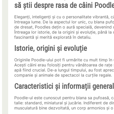
să știi despre rasa de câini Poodl
Eleganți, inteligenți și cu o personalitate vibrantă, 
întreaga lume. De la aspectul lor unic, cu blana puf
de dresat, Poodles dețin o aură specială, devenind
Întreaga lor istorie, de la origini și evoluție, până la
fascinantă și merită explorată în detaliu.
Istorie, origini și evoluție
Originile Poodle-ului pot fi urmărite cu mult timp în
Acești câini erau folosiți pentru vânătoarea de rațe 
apă fiind crucial. De-a lungul timpului, au fost aprec
companie și animale de spectacol la curțile regale.
Caracteristici și informații genera
Poodle-ul este cunoscut pentru blana sa pufoasă, care
talie: standard, miniatural și jucărie. Indiferent de 
musculatură bine dezvoltată, un corp armonios și o 