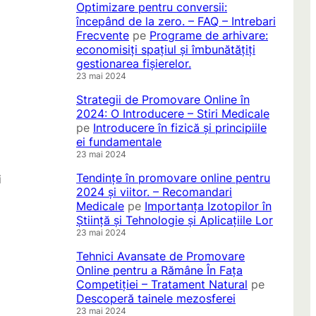
Optimizare pentru conversii:
începând de la zero. – FAQ – Intrebari
Frecvente
pe
Programe de arhivare:
economisiți spațiul și îmbunătățiți
gestionarea fișierelor.
23 mai 2024
Strategii de Promovare Online în
2024: O Introducere – Stiri Medicale
pe
Introducere în fizică și principiile
ei fundamentale
23 mai 2024
Tendințe în promovare online pentru
i
2024 și viitor. – Recomandari
Medicale
pe
Importanța Izotopilor în
Știință și Tehnologie și Aplicațiile Lor
23 mai 2024
Tehnici Avansate de Promovare
Online pentru a Rămâne În Fața
Competiției – Tratament Natural
pe
Descoperă tainele mezosferei
23 mai 2024