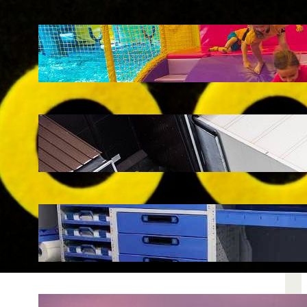
LATEST POSTS
Soluții pentru părinții care vor să își vadă
copiii explorând în loc să stea pe
telefoane
iul. 25, 2026
Ce soluție de urmărire GPS este
recomandată pentru transport marfă
iul. 2, 2026
Atelier mobil: cum transformi o dubă
obișnuită într-un spațiu de lucru care
chiar funcționează
iun. 24, 2026
Nodul la sân: ce pași sunt recomandați