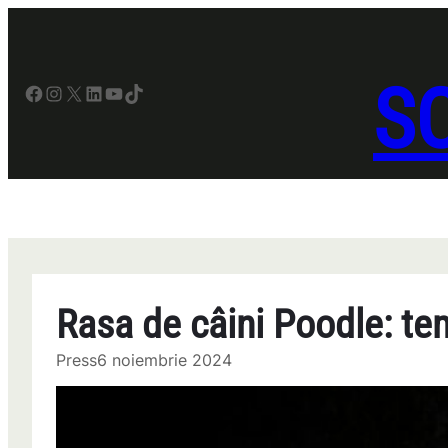
Sari
la
conținut
SO
Facebook
Instagram
X
LinkedIn
YouTube
TikTok
Rasa de câini Poodle: tem
Press
6 noiembrie 2024