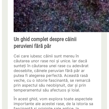
Un ghid complet despre câinii
peruvieni fără păr
Cei care iubesc câinii sunt mereu în
căutarea unor rase noi și unice. Iar dacă
sunteți în căutarea unei rase cu adevărat
deosebite, câinele peruvian fără păr ar
putea fi alegerea perfectă. Această rasă
veche, cu o istorie fascinantă, se remarcă
prin aspectul său neobișnuit, dar și prin
temperamentul său afectuos și loial.
În acest ghid, vom explora toate aspectele
importante ale acestei rase, de la istoria sa
fascinantă și originile sale antice, la