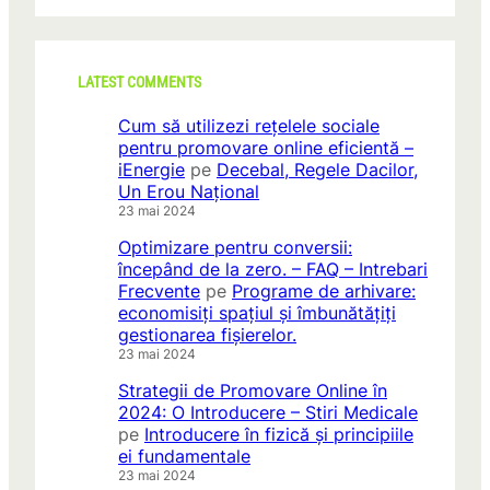
LATEST COMMENTS
Cum să utilizezi rețelele sociale
pentru promovare online eficientă –
iEnergie
pe
Decebal, Regele Dacilor,
Un Erou Național
23 mai 2024
Optimizare pentru conversii:
începând de la zero. – FAQ – Intrebari
Frecvente
pe
Programe de arhivare:
economisiți spațiul și îmbunătățiți
gestionarea fișierelor.
23 mai 2024
Strategii de Promovare Online în
2024: O Introducere – Stiri Medicale
pe
Introducere în fizică și principiile
ei fundamentale
23 mai 2024