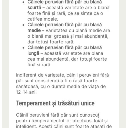
Câinele peruvian fără păr cu blană
scurtă
– această varietate are o blană
foarte fină și rară, ce se simte ca o
catifea moale.
Câinele peruvian fără păr cu blană
medie
– varietatea cu blană medie are
o blană mai groasă și mai abundentă,
dar totuși foarte rară.
Câinele peruvian fără păr cu blană
lungă
– această varietate are blana
cea mai abundentă, dar totuși foarte
fină și rară.
Indiferent de varietate, câinii peruvieni fără
păr sunt considerați a fi o rasă foarte
sănătoasă, cu o durată medie de viață de
12-14 ani.
Temperament și trăsături unice
Câinii peruvieni fără păr sunt cunoscuți
pentru temperamentul lor afectuos, loial și
inteligent. Acești câini sunt foarte atașați de