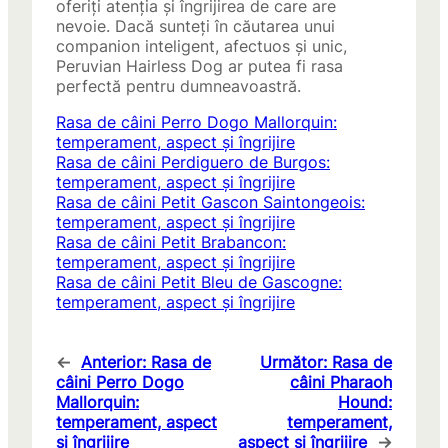
oferiți atenția și îngrijirea de care are
nevoie. Dacă sunteți în căutarea unui
companion inteligent, afectuos și unic,
Peruvian Hairless Dog ar putea fi rasa
perfectă pentru dumneavoastră.
Rasa de câini Perro Dogo Mallorquin:
temperament, aspect și îngrijire
Rasa de câini Perdiguero de Burgos:
temperament, aspect și îngrijire
Rasa de câini Petit Gascon Saintongeois:
temperament, aspect și îngrijire
Rasa de câini Petit Brabancon:
temperament, aspect și îngrijire
Rasa de câini Petit Bleu de Gascogne:
temperament, aspect și îngrijire
←
Anterior:
Rasa de
Următor:
Rasa de
câini Perro Dogo
câini Pharaoh
Mallorquin:
Hound:
temperament, aspect
temperament,
și îngrijire
aspect și îngrijire
→