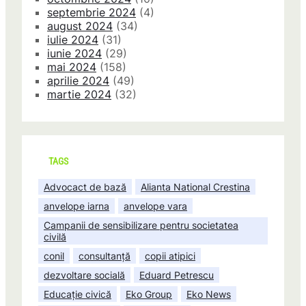
septembrie 2024
(4)
august 2024
(34)
iulie 2024
(31)
iunie 2024
(29)
mai 2024
(158)
aprilie 2024
(49)
martie 2024
(32)
TAGS
Advocact de bază
Alianta National Crestina
anvelope iarna
anvelope vara
Campanii de sensibilizare pentru societatea
civilă
conil
consultanță
copii atipici
dezvoltare socială
Eduard Petrescu
Educație civică
Eko Group
Eko News