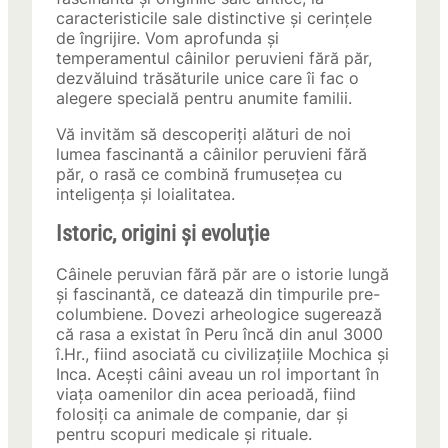
caracteristicile sale distinctive și cerințele
de îngrijire. Vom aprofunda și
temperamentul câinilor peruvieni fără păr,
dezvăluind trăsăturile unice care îi fac o
alegere specială pentru anumite familii.
Vă invităm să descoperiți alături de noi
lumea fascinantă a câinilor peruvieni fără
păr, o rasă ce combină frumusețea cu
inteligența și loialitatea.
Istoric, origini și evoluție
Câinele peruvian fără păr are o istorie lungă
și fascinantă, ce datează din timpurile pre-
columbiene. Dovezi arheologice sugerează
că rasa a existat în Peru încă din anul 3000
î.Hr., fiind asociată cu civilizațiile Mochica și
Inca. Acești câini aveau un rol important în
viața oamenilor din acea perioadă, fiind
folosiți ca animale de companie, dar și
pentru scopuri medicale și rituale.