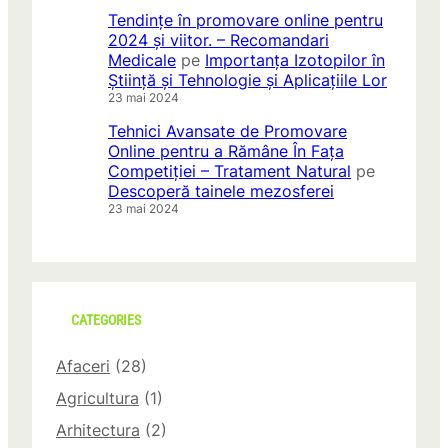
Tendințe în promovare online pentru
2024 și viitor. – Recomandari
Medicale
pe
Importanța Izotopilor în
Știință și Tehnologie și Aplicațiile Lor
23 mai 2024
Tehnici Avansate de Promovare
Online pentru a Rămâne În Fața
Competiției – Tratament Natural
pe
Descoperă tainele mezosferei
23 mai 2024
CATEGORIES
Afaceri
(28)
Agricultura
(1)
Arhitectura
(2)