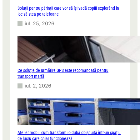
Soluții pentru părinții care vor să își vadă copiii explorând în
loc să stea pe telefoane
iul. 25, 2026
Ce soluție de urmărire GPS este recomandată pentru
transport marfă
iul. 2, 2026
Atelier mobil: cum transformi o dubă obișnuită într-un spațiu
de lucru care chiar funcționează