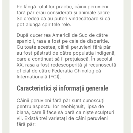
Pe lângă rolul lor practic, câinii peruvieni
fără păr erau considerați și animale sacre.
Se credea că au puteri vindecătoare și că
pot alunga spiritele rele.
După cucerirea Americii de Sud de către
spanioli, rasa a fost pe cale de dispariție.
Cu toate acestea, câinii peruvieni fără păr
au fost păstrați de către populația indigenă,
care a continuat să îi prețuiască. În secolul
XX, rasa a fost redescoperită și recunoscută
oficial de către Federația Chinologică
Internațională (FCI).
Caracteristici și informații generale
Câinii peruvieni fără păr sunt cunoscuți
pentru aspectul lor neobișnuit, lipsa de
blană, care îi face să pară ca niște sculpturi
vii. Există trei varietăți de câini peruvieni
fără păr: