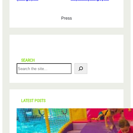
Press
SEARCH
S
e
a
r
c
h
LATEST POSTS