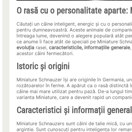
O rasă cu o personalitate aparte:
Căutați un câine inteligent, energic și cu o persona
pentru dumneavoastră. Aceste animale de companie fi
întreaga lume, devenind o alegere populară atât pent
ce anume îi face atât de speciali pe Miniature Schn
evoluția
rasei,
caracteristicile, informațiile generale
acestor câini fermecători.
Istoric și origini
Miniature Schnauzer își are originile în Germania, un
rozătoarelor în ferme. A apărut ca o rasă distinctă 
câine mai mare utilizat pentru pază. De-a lungul timp
varianta Miniature, care a devenit rapid un compani
Caracteristici și informații genera
Miniature Schnauzers sunt câini de talie mică, cu un
argintie. Sunt cunoscuți pentru inteligența lor remarc