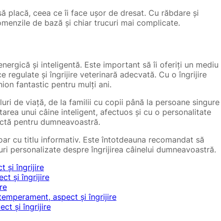
să placă, ceea ce îi face ușor de dresat. Cu răbdare și
menzile de bază și chiar trucuri mai complicate.
nergică și inteligentă. Este important să îi oferiți un mediu
ice regulate și îngrijire veterinară adecvată. Cu o îngrijire
on fantastic pentru mulți ani.
luri de viață, de la familii cu copii până la persoane singure
area unui câine inteligent, afectuos și cu o personalitate
fectă pentru dumneavoastră.
doar cu titlu informativ. Este întotdeauna recomandat să
turi personalizate despre îngrijirea câinelui dumneavoastră.
și îngrijire
t și îngrijire
re
mperament, aspect și îngrijire
t și îngrijire