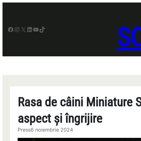
Sari
la
conținut
SO
Facebook
Instagram
X
LinkedIn
YouTube
TikTok
Rasa de câini Miniature
aspect și îngrijire
Press
6 noiembrie 2024