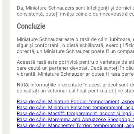
Da, Miniature Schnauzers sunt inteligenți și dornici 
consistență, puteți învăța câinele dumneavoastră co
Concluzie
Miniature Schnauzer este o rasă de câini iubitoare, e
sigur și confortabil, o dietă echilibrată, exerciții fiz
corectă, un Miniature Schnauzer poate fi un compani
Această rasă este potrivită pentru o varietate de sti
care caută un partener devotat. Dacă sunteți în căut
vibrantă, Miniature Schnauzer ar putea fi rasa per
Notă:
Informațiile prezentate în acest articol sunt 
consultați un veterinar calificat pentru a obține sfa
Rasa de câini Miniature Poodle: temperament, aspect 
Rasa de câini Miniature Pinscher: temperament, aspec
Rasa de câini Mastiff: temperament, aspect și îngriji
Rasa de câini Maremma and Abruzzese Sheepdog: te
Rasa de câini Manchester Terrier: temperament, aspec