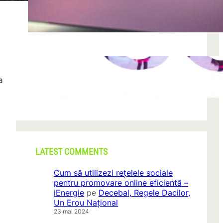
după descoperirea unei formațiuni
iun. 23, 2026
CONI FEST 2026 – o editie record prin
amploare si participare
a
mai 29, 2026
LATEST COMMENTS
Cum să utilizezi rețelele sociale
pentru promovare online eficientă –
iEnergie
pe
Decebal, Regele Dacilor,
Un Erou Național
23 mai 2024