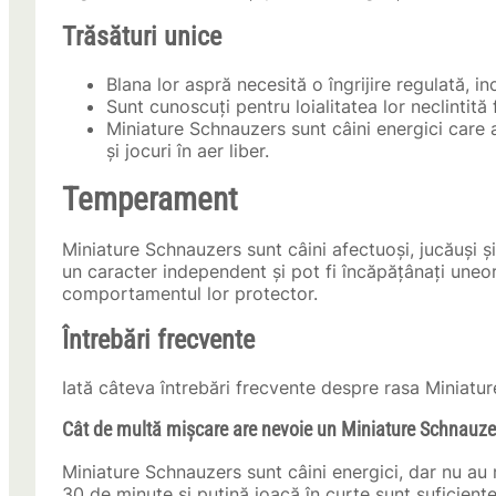
Trăsături unice
Blana lor aspră necesită o îngrijire regulată, in
Sunt cunoscuți pentru loialitatea lor neclintită 
Miniature Schnauzers sunt câini energici care a
și jocuri în aer liber.
Temperament
Miniature Schnauzers sunt câini afectuoși, jucăuși și 
un caracter independent și pot fi încăpățânați uneori
comportamentul lor protector.
Întrebări frecvente
Iată câteva întrebări frecvente despre rasa Miniatu
Cât de multă mișcare are nevoie un Miniature Schnauze
Miniature Schnauzers sunt câini energici, dar nu au 
30 de minute și puțină joacă în curte sunt suficiente 