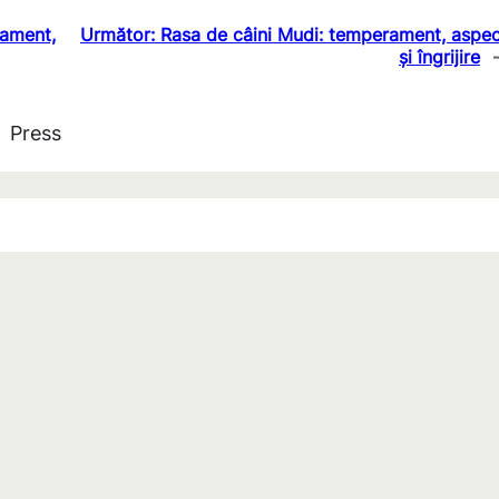
rament,
Următor:
Rasa de câini Mudi: temperament, aspec
și îngrijire
Press