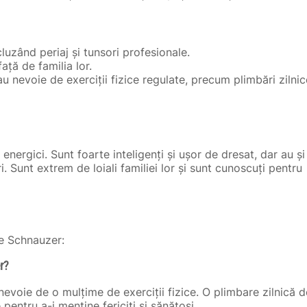
cluzând periaj și tunsori profesionale.
față de familia lor.
u nevoie de exerciții fizice regulate, precum plimbări zilnic
energici. Sunt foarte inteligenți și ușor de dresat, dar au și
. Sunt extrem de loiali familiei lor și sunt cunoscuți pentru
re Schnauzer:
r?
nevoie de o mulțime de exerciții fizice. O plimbare zilnică d
pentru a-i menține fericiți și sănătoși.