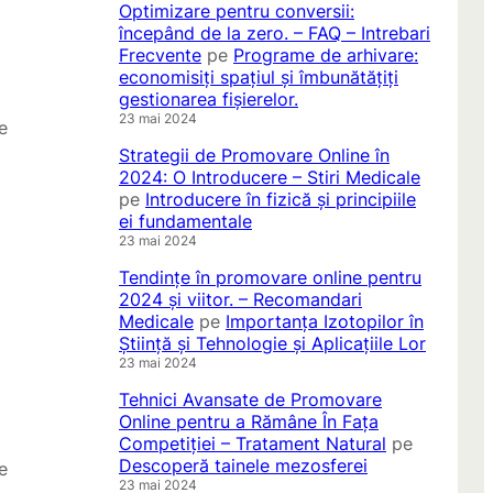
Optimizare pentru conversii:
începând de la zero. – FAQ – Intrebari
Frecvente
pe
Programe de arhivare:
economisiți spațiul și îmbunătățiți
gestionarea fișierelor.
23 mai 2024
e
Strategii de Promovare Online în
2024: O Introducere – Stiri Medicale
pe
Introducere în fizică și principiile
ei fundamentale
23 mai 2024
Tendințe în promovare online pentru
2024 și viitor. – Recomandari
Medicale
pe
Importanța Izotopilor în
Știință și Tehnologie și Aplicațiile Lor
23 mai 2024
Tehnici Avansate de Promovare
Online pentru a Rămâne În Fața
Competiției – Tratament Natural
pe
Descoperă tainele mezosferei
e
23 mai 2024