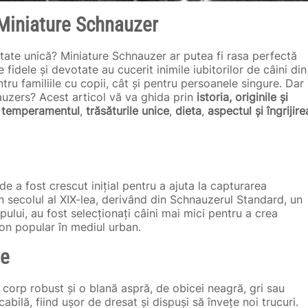
 Miniature Schnauzer
litate unică? Miniature Schnauzer ar putea fi rasa perfectă
dele și devotate au cucerit inimile iubitorilor de câini din
ru familiile cu copii, cât și pentru persoanele singure. Dar
auzers? Acest articol vă va ghida prin
istoria, originile și
,
temperamentul
,
trăsăturile unice
,
dieta
,
aspectul și îngrijire
de a fost crescut inițial pentru a ajuta la capturarea
în secolul al XIX-lea, derivând din Schnauzerul Standard, un
ului, au fost selecționați câini mai mici pentru a crea
on popular în mediul urban.
le
 corp robust și o blană aspră, de obicei neagră, gri sau
abilă, fiind ușor de dresat și dispuși să învețe noi trucuri.