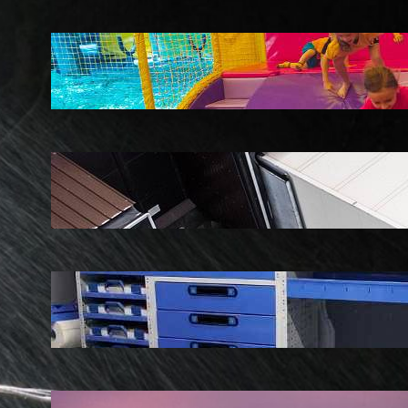
LATEST POSTS
Soluții pentru părinții care vor să își vadă
copiii explorând în loc să stea pe
telefoane
iul. 25, 2026
Ce soluție de urmărire GPS este
recomandată pentru transport marfă
iul. 2, 2026
Atelier mobil: cum transformi o dubă
obișnuită într-un spațiu de lucru care
chiar funcționează
iun. 24, 2026
Nodul la sân: ce pași sunt recomandați