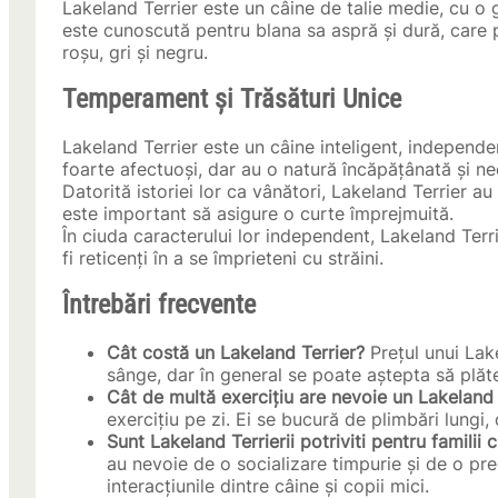
Lakeland Terrier este un câine de talie medie, cu o
este cunoscută pentru blana sa aspră și dură, care po
roșu, gri și negru.
Temperament și Trăsături Unice
Lakeland Terrier este un câine inteligent, independent 
foarte afectuoși, dar au o natură încăpățânată și ne
Datorită istoriei lor ca vânători, Lakeland Terrier au
este important să asigure o curte împrejmuită.
În ciuda caracterului lor independent, Lakeland Terr
fi reticenți în a se împrieteni cu străini.
Întrebări frecvente
Cât costă un Lakeland Terrier?
Prețul unui Lake
sânge, dar în general se poate aștepta să plăt
Cât de multă exercițiu are nevoie un Lakeland 
exercițiu pe zi. Ei se bucură de plimbări lungi, d
Sunt Lakeland Terrierii potriviti pentru familii 
au nevoie de o socializare timpurie și de o pr
interacțiunile dintre câine și copii mici.