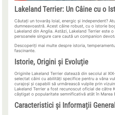
Lakeland Terrier: Un Câine cu o I
Căutați un tovarăș loial, energic și independent? At
dumneavoastră. Acest câine robust, cu o istorie bogat
Lakeland din Anglia. Astăzi, Lakeland Terrier este o 
persoanele singure care caută un companion devotat
Descoperiți mai multe despre istoria, temperamentul, c
fascinante.
Istorie, Origini și Evoluție
Originile Lakeland Terrier datează din secolul al XI
selectat câini cu abilități specifice pentru a vâna vul
curajoși și capabili să urmărească vulpile prin vizui
Lakeland Terrier a fost recunoscut oficial de către K
câștigat o popularitate semnificativă atât în Marea B
Caracteristici și Informații Genera