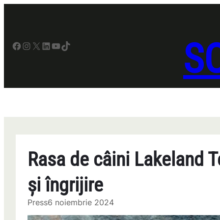
Sari
la
conținut
SO
Facebook
Instagram
X
LinkedIn
YouTube
TikTok
Rasa de câini Lakeland T
și îngrijire
Press
6 noiembrie 2024