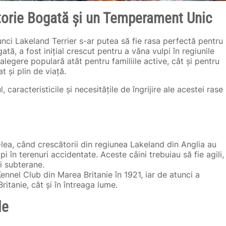
storie Bogată și un Temperament Unic
unci Lakeland Terrier s-ar putea să fie rasa perfectă pentru
ă, a fost inițial crescut pentru a vâna vulpi în regiunile
alegere populară atât pentru familiile active, cât și pentru
 și plin de viață.
aracteristicile și necesitățile de îngrijire ale acestei rase
X-lea, când crescătorii din regiunea Lakeland din Anglia au
pi în terenuri accidentate. Aceste câini trebuiau să fie agili,
ni subterane.
ennel Club din Marea Britanie în 1921, iar de atunci a
ritanie, cât și în întreaga lume.
le