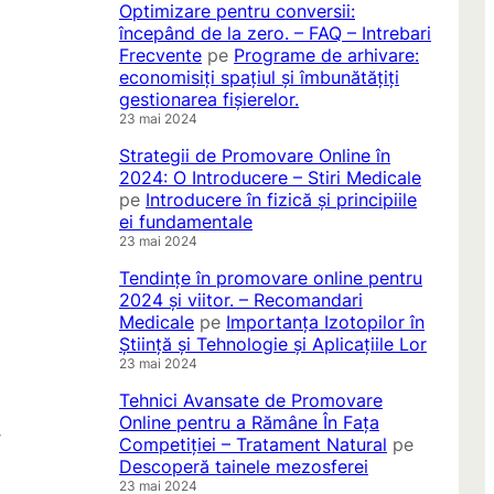
Optimizare pentru conversii:
începând de la zero. – FAQ – Intrebari
Frecvente
pe
Programe de arhivare:
economisiți spațiul și îmbunătățiți
gestionarea fișierelor.
23 mai 2024
Strategii de Promovare Online în
2024: O Introducere – Stiri Medicale
pe
Introducere în fizică și principiile
ei fundamentale
23 mai 2024
Tendințe în promovare online pentru
2024 și viitor. – Recomandari
Medicale
pe
Importanța Izotopilor în
Știință și Tehnologie și Aplicațiile Lor
23 mai 2024
Tehnici Avansate de Promovare
Online pentru a Rămâne În Fața
r
Competiției – Tratament Natural
pe
Descoperă tainele mezosferei
23 mai 2024