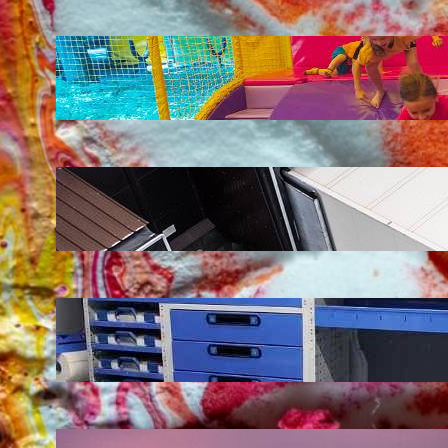
LATEST POSTS
Soluții pentru părinții care vor să își vadă
copiii explorând în loc să stea pe
telefoane
iul. 25, 2026
Ce soluție de urmărire GPS este
recomandată pentru transport marfă
iul. 2, 2026
Atelier mobil: cum transformi o dubă
obișnuită într-un spațiu de lucru care
chiar funcționează
iun. 24, 2026
Nodul la sân: ce pași sunt recomandați