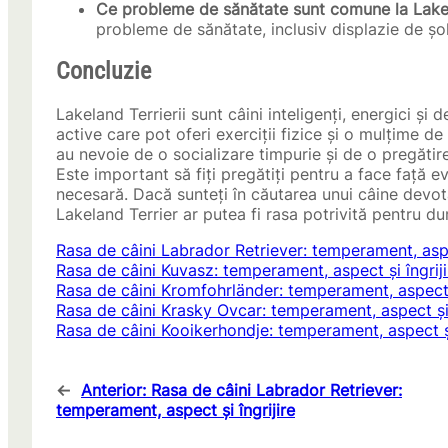
Ce probleme de sănătate sunt comune la Lakel
probleme de sănătate, inclusiv displazie de șol
Concluzie
Lakeland Terrierii sunt câini inteligenți, energici și
active care pot oferi exerciții fizice și o mulțime d
au nevoie de o socializare timpurie și de o pregăti
Este important să fiți pregătiți pentru a face față e
necesară. Dacă sunteți în căutarea unui câine devot
Lakeland Terrier ar putea fi rasa potrivită pentru 
Rasa de câini Labrador Retriever: temperament, aspec
Rasa de câini Kuvasz: temperament, aspect și îngriji
Rasa de câini Kromfohrländer: temperament, aspect ș
Rasa de câini Krasky Ovcar: temperament, aspect și 
Rasa de câini Kooikerhondje: temperament, aspect și
←
Anterior:
Rasa de câini Labrador Retriever:
temperament, aspect și îngrijire