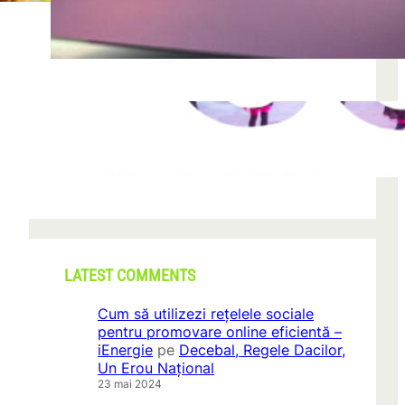
după descoperirea unei formațiuni
iun. 23, 2026
CONI FEST 2026 – o editie record prin
amploare si participare
mai 29, 2026
LATEST COMMENTS
Cum să utilizezi rețelele sociale
pentru promovare online eficientă –
iEnergie
pe
Decebal, Regele Dacilor,
Un Erou Național
23 mai 2024