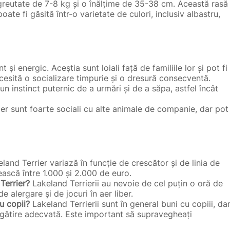
 greutate de 7-8 kg și o înălțime de 35-38 cm. Această rasă
ate fi găsită într-o varietate de culori, inclusiv albastru,
și energic. Aceștia sunt loiali față de familiile lor și pot fi
cesită o socializare timpurie și o dresură consecventă.
 un instinct puternic de a urmări și de a săpa, astfel încât
ier sunt foarte sociali cu alte animale de companie, dar pot
land Terrier variază în funcție de crescător și de linia de
ească între 1.000 și 2.000 de euro.
Terrier?
Lakeland Terrierii au nevoie de cel puțin o oră de
e alergare și de jocuri în aer liber.
cu copii?
Lakeland Terrierii sunt în general buni cu copiii, da
egătire adecvată. Este important să supravegheați