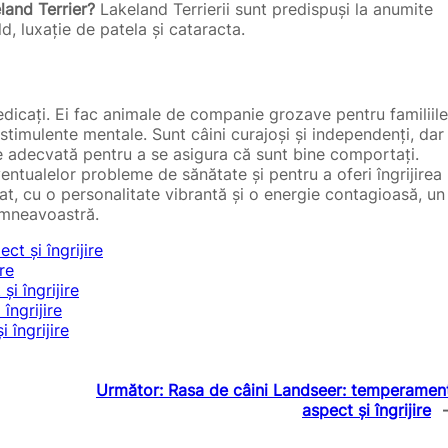
and Terrier?
Lakeland Terrierii sunt predispuși la anumite
d, luxație de patela și cataracta.
 dedicați. Ei fac animale de companie grozave pentru familiile
e stimulente mentale. Sunt câini curajoși și independenți, dar
re adecvată pentru a se asigura că sunt bine comportați.
ventualelor probleme de sănătate și pentru a oferi îngrijirea
at, cu o personalitate vibrantă și o energie contagioasă, un
dumneavoastră.
t și îngrijire
re
i îngrijire
îngrijire
 îngrijire
Următor:
Rasa de câini Landseer: temperament
aspect și îngrijire