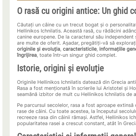
O rasă cu origini antice: Un ghid 
Căutați un câine cu un trecut bogat și o personalitat
Hellinikos Ichnilatis. Această rasă, cu rădăcini adân
canine europene. De la caracterul său independent și 
are multe de oferit. Așadar, pregătiți-vă să explora
originile și evoluția
,
caracteristicile
,
informațiile gen
îngrijirea
, toate într-un singur ghid complet.
Istorie, origini și evoluție
Originile Hellinikos Ichnilatis datează din Grecia ant
Rasa a fost menționată în scrierile lui Aristotel și H
seamănă izbitor de mult cu Hellinikos Ichnilatis de a
Pe parcursul secolelor, rasa a fost aproape extinsă di
rase de câini. Cu toate acestea, la începutul secolul
recreeze rasa din câinii rămași. Astfel, Hellinikos Ich
popularitatea rasei a crescut constant, atât în Grecia,