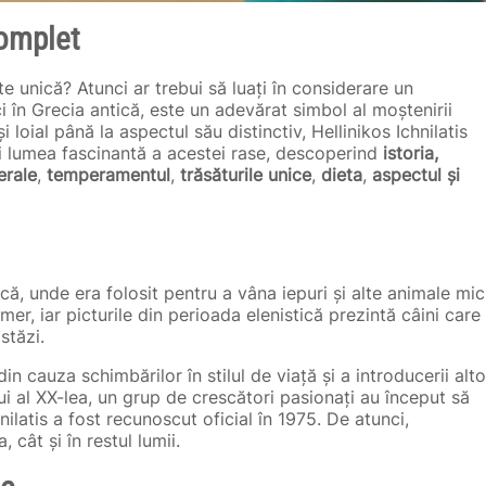
complet
e unică? Atunci ar trebui să luați în considerare un
ci în Grecia antică, este un adevărat simbol al moștenirii
loial până la aspectul său distinctiv, Hellinikos Ichnilatis
ți lumea fascinantă a acestei rase, descoperind
istoria,
erale
,
temperamentul
,
trăsăturile unice
,
dieta
,
aspectul și
ică, unde era folosit pentru a vâna iepuri și alte animale mici
omer, iar picturile din perioada elenistică prezintă câini care
stăzi.
n cauza schimbărilor în stilul de viață și a introducerii alto
ui al XX-lea, un grup de crescători pasionați au început să
nilatis a fost recunoscut oficial în 1975. De atunci,
 cât și în restul lumii.