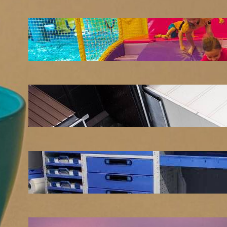
LATEST POSTS
Soluții pentru părinții care vor să își vadă
copiii explorând în loc să stea pe
telefoane
iul. 25, 2026
Ce soluție de urmărire GPS este
recomandată pentru transport marfă
iul. 2, 2026
Atelier mobil: cum transformi o dubă
obișnuită într-un spațiu de lucru care
chiar funcționează
iun. 24, 2026
Nodul la sân: ce pași sunt recomandați