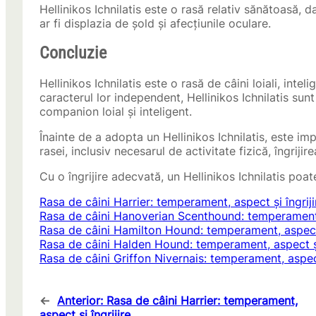
Hellinikos Ichnilatis este o rasă relativ sănătoasă,
ar fi displazia de șold și afecțiunile oculare.
Concluzie
Hellinikos Ichnilatis este o rasă de câini loiali, inte
caracterul lor independent, Hellinikos Ichnilatis su
companion loial și inteligent.
Înainte de a adopta un Hellinikos Ichnilatis, este im
rasei, inclusiv necesarul de activitate fizică, îngriji
Cu o îngrijire adecvată, un Hellinikos Ichnilatis poa
Rasa de câini Harrier: temperament, aspect și îngriji
Rasa de câini Hanoverian Scenthound: temperament, 
Rasa de câini Hamilton Hound: temperament, aspect ș
Rasa de câini Halden Hound: temperament, aspect și 
Rasa de câini Griffon Nivernais: temperament, aspect
←
Anterior:
Rasa de câini Harrier: temperament,
aspect și îngrijire