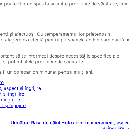
 dar poate fi predispus la anumite probleme de sănătate, cum
ligenți și afectuoși. Cu temperamentul lor prietenos și
nt o alegere excelentă pentru persoanele active care caută u
portant să te informezi despre necesitățile specifice ale
rea și potențialele probleme de sănătate.
te fi un companion minunat pentru mulți ani.
re
aspect și îngrijire
i îngrijire
îngrijire
 și îngrijire
Următor:
Rasa de câini Hokkaido: temperament, aspec
și îngrijire