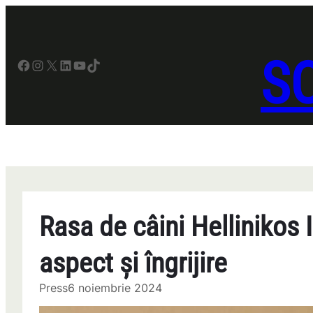
Sari
la
conținut
SO
Facebook
Instagram
X
LinkedIn
YouTube
TikTok
Rasa de câini Hellinikos 
aspect și îngrijire
Press
6 noiembrie 2024