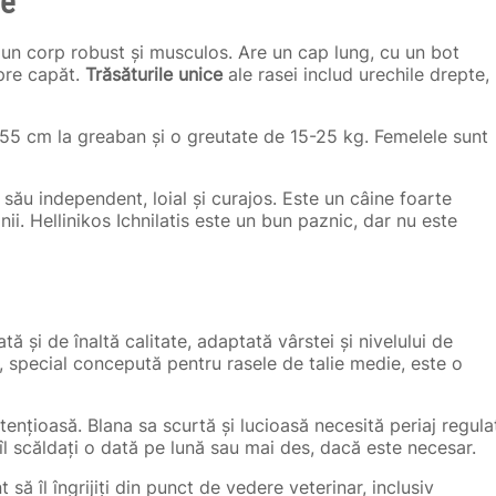
le
cu un corp robust și musculos. Are un cap lung, cu un bot
spre capăt.
Trăsăturile unice
ale rasei includ urechile drepte,
45-55 cm la greaban și o greutate de 15-25 kg. Femelele sunt
său independent, loial și curajos. Este un câine foarte
nii. Hellinikos Ichnilatis este un bun paznic, dar nu este
ată și de înaltă calitate, adaptată vârstei și nivelului de
te, special concepută pentru rasele de talie medie, este o
etențioasă. Blana sa scurtă și lucioasă necesită periaj regula
l scăldați o dată pe lună sau mai des, dacă este necesar.
 să îl îngrijiți din punct de vedere veterinar, inclusiv