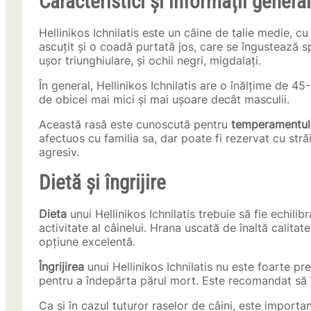
Caracteristici și informații genera
Hellinikos Ichnilatis este un câine de talie medie, 
ascuțit și o coadă purtată jos, care se îngustează 
ușor triunghiulare, și ochii negri, migdalați.
În general, Hellinikos Ichnilatis are o înălțime de 
de obicei mai mici și mai ușoare decât masculii.
Această rasă este cunoscută pentru
temperamentul
afectuos cu familia sa, dar poate fi rezervat cu străi
agresiv.
Dietă și îngrijire
Dieta
unui Hellinikos Ichnilatis trebuie să fie echilibr
activitate al câinelui. Hrana uscată de înaltă calita
opțiune excelentă.
Îngrijirea
unui Hellinikos Ichnilatis nu este foarte pr
pentru a îndepărta părul mort. Este recomandat să î
Ca și în cazul tuturor raselor de câini, este important