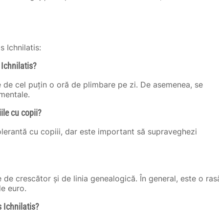
 Ichnilatis:
 Ichnilatis?
ie de cel puțin o oră de plimbare pe zi. De asemenea, se
mentale.
iile cu copii?
tolerantă cu copiii, dar este important să supraveghezi
ie de crescător și de linia genealogică. În general, este o ras
de euro.
 Ichnilatis?