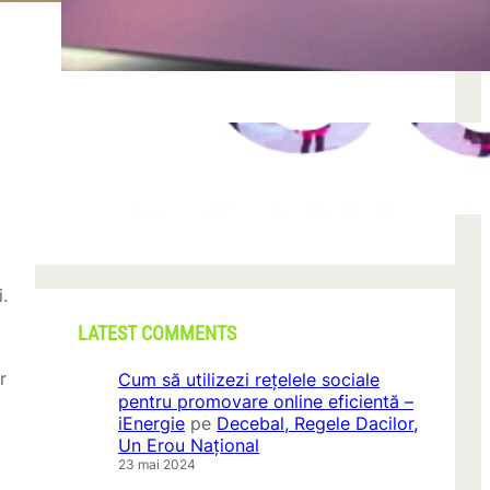
după descoperirea unei formațiuni
iun. 23, 2026
CONI FEST 2026 – o editie record prin
amploare si participare
mai 29, 2026
.
LATEST COMMENTS
r
Cum să utilizezi rețelele sociale
pentru promovare online eficientă –
iEnergie
pe
Decebal, Regele Dacilor,
Un Erou Național
23 mai 2024