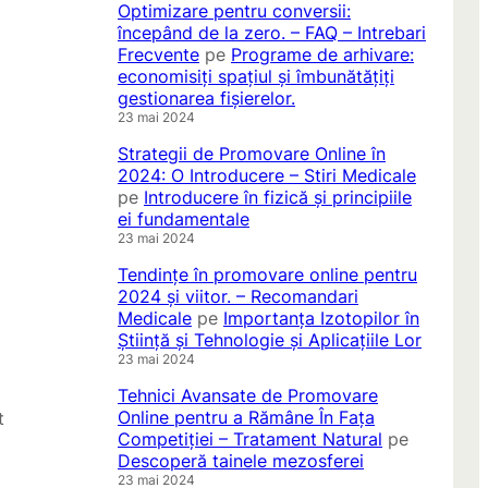
Optimizare pentru conversii:
începând de la zero. – FAQ – Intrebari
Frecvente
pe
Programe de arhivare:
economisiți spațiul și îmbunătățiți
gestionarea fișierelor.
23 mai 2024
Strategii de Promovare Online în
2024: O Introducere – Stiri Medicale
pe
Introducere în fizică și principiile
ei fundamentale
23 mai 2024
Tendințe în promovare online pentru
2024 și viitor. – Recomandari
Medicale
pe
Importanța Izotopilor în
Știință și Tehnologie și Aplicațiile Lor
23 mai 2024
Tehnici Avansate de Promovare
Online pentru a Rămâne În Fața
t
Competiției – Tratament Natural
pe
Descoperă tainele mezosferei
23 mai 2024