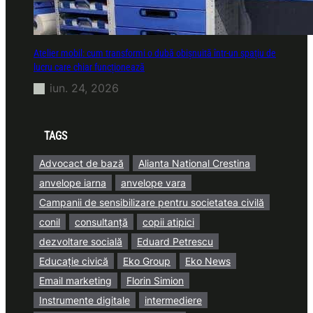
Atelier mobil: cum transformi o dubă obișnuită într-un spațiu de
lucru care chiar funcționează
iun. 24, 2026
TAGS
Advocact de bază
Alianta National Crestina
anvelope iarna
anvelope vara
Campanii de sensibilizare pentru societatea civilă
conil
consultanță
copii atipici
dezvoltare socială
Eduard Petrescu
Educație civică
Eko Group
Eko News
Email marketing
Florin Simion
Instrumente digitale
intermediere