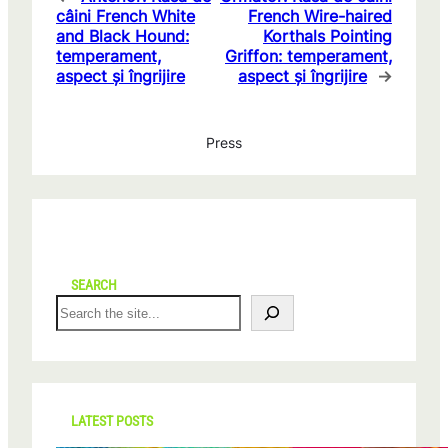
câini French White
French Wire-haired
and Black Hound:
Korthals Pointing
temperament,
Griffon: temperament,
aspect și îngrijire
aspect și îngrijire
→
Press
SEARCH
S
e
a
r
c
h
LATEST POSTS