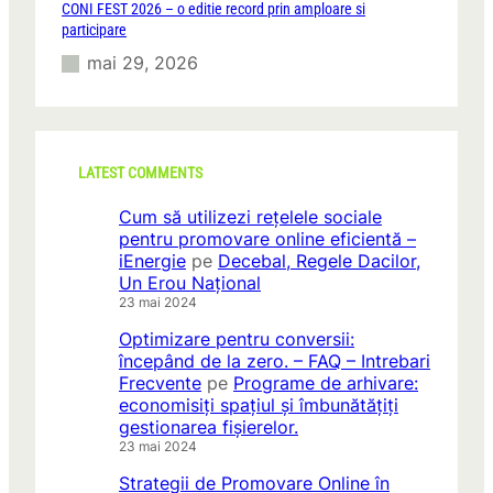
CONI FEST 2026 – o editie record prin amploare si
participare
mai 29, 2026
LATEST COMMENTS
Cum să utilizezi rețelele sociale
pentru promovare online eficientă –
iEnergie
pe
Decebal, Regele Dacilor,
Un Erou Național
23 mai 2024
Optimizare pentru conversii:
începând de la zero. – FAQ – Intrebari
Frecvente
pe
Programe de arhivare:
economisiți spațiul și îmbunătățiți
gestionarea fișierelor.
23 mai 2024
Strategii de Promovare Online în