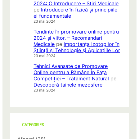
2024: O Introducere – Stiri Medicale
pe
Introducere în fizică și principiile
ei fundamentale
23 mai 2024
Tendințe în promovare online pentru
2024 și viitor. – Recomandari
Medicale
pe
Importanța Izotopilor în
Știință și Tehnologie și Aplicațiile Lor
23 mai 2024
Tehnici Avansate de Promovare
Online pentru a Rămâne În Fața
Competiției – Tratament Natural
pe
Descoperă tainele mezosferei
23 mai 2024
CATEGORIES