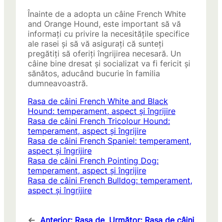
Înainte de a adopta un câine French White
and Orange Hound, este important să vă
informați cu privire la necesitățile specifice
ale rasei și să vă asigurați că sunteți
pregătiți să oferiți îngrijirea necesară. Un
câine bine dresat și socializat va fi fericit și
sănătos, aducând bucurie în familia
dumneavoastră.
Rasa de câini French White and Black
Hound: temperament, aspect și îngrijire
Rasa de câini French Tricolour Hound:
temperament, aspect și îngrijire
Rasa de câini French Spaniel: temperament,
aspect și îngrijire
Rasa de câini French Pointing Dog:
temperament, aspect și îngrijire
Rasa de câini French Bulldog: temperament,
aspect și îngrijire
←
Anterior:
Rasa de
Următor:
Rasa de câini