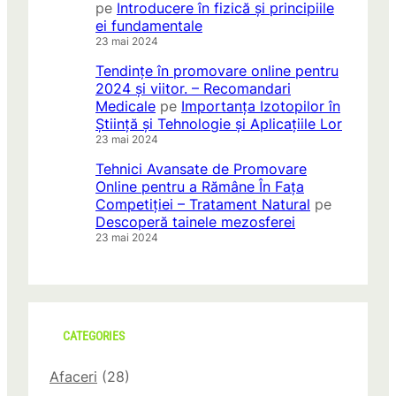
pe
Introducere în fizică și principiile
ei fundamentale
23 mai 2024
Tendințe în promovare online pentru
2024 și viitor. – Recomandari
Medicale
pe
Importanța Izotopilor în
Știință și Tehnologie și Aplicațiile Lor
23 mai 2024
Tehnici Avansate de Promovare
Online pentru a Rămâne În Fața
Competiției – Tratament Natural
pe
Descoperă tainele mezosferei
23 mai 2024
CATEGORIES
Afaceri
(28)