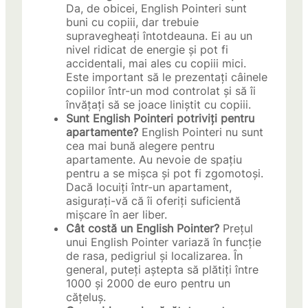
Da, de obicei, English Pointeri sunt
buni cu copiii, dar trebuie
supravegheați întotdeauna. Ei au un
nivel ridicat de energie și pot fi
accidentali, mai ales cu copiii mici.
Este important să le prezentați câinele
copiilor într-un mod controlat și să îi
învățați să se joace liniștit cu copiii.
Sunt English Pointeri potriviți pentru
apartamente?
English Pointeri nu sunt
cea mai bună alegere pentru
apartamente. Au nevoie de spațiu
pentru a se mișca și pot fi zgomotoși.
Dacă locuiți într-un apartament,
asigurați-vă că îi oferiți suficientă
mișcare în aer liber.
Cât costă un English Pointer?
Prețul
unui English Pointer variază în funcție
de rasa, pedigriul și localizarea. În
general, puteți aștepta să plătiți între
1000 și 2000 de euro pentru un
cățeluș.