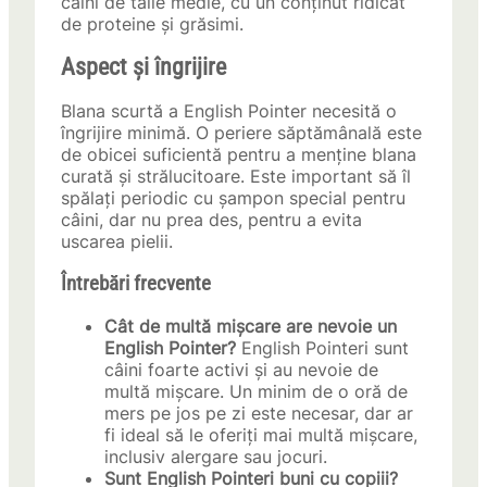
câini de talie medie, cu un conținut ridicat
de proteine și grăsimi.
Aspect și îngrijire
Blana scurtă a English Pointer necesită o
îngrijire minimă. O periere săptămânală este
de obicei suficientă pentru a menține blana
curată și strălucitoare. Este important să îl
spălați periodic cu șampon special pentru
câini, dar nu prea des, pentru a evita
uscarea pielii.
Întrebări frecvente
Cât de multă mișcare are nevoie un
English Pointer?
English Pointeri sunt
câini foarte activi și au nevoie de
multă mișcare. Un minim de o oră de
mers pe jos pe zi este necesar, dar ar
fi ideal să le oferiți mai multă mișcare,
inclusiv alergare sau jocuri.
Sunt English Pointeri buni cu copiii?