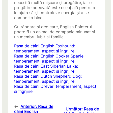
necesită multă mișcare și pregătire, iar o
pregătire adecvată este esențială pentru a
le ajuta să-și controleze energia și a se
comporta bine.
Cu răbdare și dedicare, English Pointerul
poate fi un animal de companie minunat și
un membru iubit al familiei.
Rasa de câini English Foxhound:
temperament, aspect și îngrijire
Rasa de câini English Cocker Spaniel:
temperament, aspect și îngrijire
Rasa de câini East Siberian Laika:
temperament, aspect și îngrijire
Rasa de câini Dutch Shepherd Dog:
temperament, aspect și îngrijire
Rasa de câini Drever: temperament, aspect
și îngrijire
←
Anterior:
Rasa de
Următor:
Rasa de
câini English