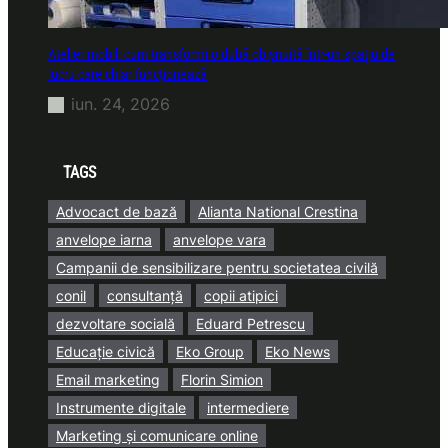
Atelier mobil: cum transformi o dubă obișnuită într-un spațiu de
lucru care chiar funcționează
iun. 24, 2026
TAGS
Advocact de bază
Alianta National Crestina
anvelope iarna
anvelope vara
Campanii de sensibilizare pentru societatea civilă
conil
consultanță
copii atipici
dezvoltare socială
Eduard Petrescu
Educație civică
Eko Group
Eko News
Email marketing
Florin Simion
Instrumente digitale
intermediere
Marketing și comunicare online