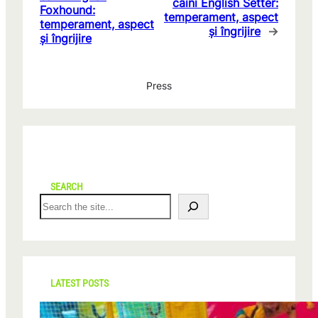
câini English Setter:
Foxhound:
temperament, aspect
temperament, aspect
și îngrijire
→
și îngrijire
Press
SEARCH
S
e
a
r
c
h
LATEST POSTS