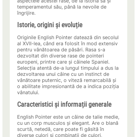
aspectele acestei rase, de la istoria sa și
temperamentul său, până la nevoile de
îngrijire.
Istorie, origini și evoluție
Originile English Pointer datează din secolul
al XVII-lea, când era folosit în mod extensiv
pentru vânătoarea de păsări. Rasa s-a
dezvoltat din diverse rase de pointeri
europeni, printre care și câinele Spaniel.
Selecția atentă de-a lungul timpului a dus la
dezvoltarea unui câine cu un instinct de
vânătoare puternic, o viteză remarcabilă și
o abilitate impresionantă de a indica poziția
vânatului.
Caracteristici și informații generale
English Pointer este un câine de talie medie,
cu un corp musculos și elegant. Are o blană
scurtă, netedă, care poate fi găsită în
diverse culori și combinații de culori,