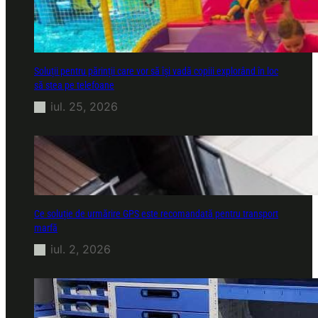
Soluții pentru părinții care vor să își vadă copiii explorând în loc
să stea pe telefoane
iul. 25, 2026
Ce soluție de urmărire GPS este recomandată pentru transport
marfă
iul. 2, 2026