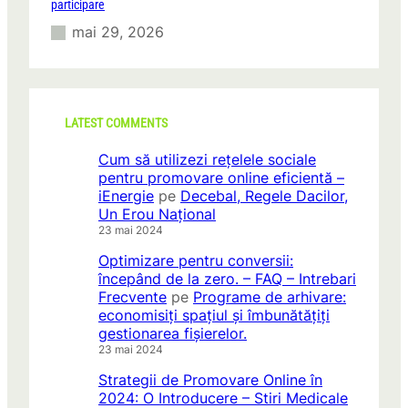
participare
mai 29, 2026
LATEST COMMENTS
Cum să utilizezi rețelele sociale
pentru promovare online eficientă –
iEnergie
pe
Decebal, Regele Dacilor,
Un Erou Național
23 mai 2024
Optimizare pentru conversii:
începând de la zero. – FAQ – Intrebari
Frecvente
pe
Programe de arhivare:
economisiți spațiul și îmbunătățiți
gestionarea fișierelor.
23 mai 2024
Strategii de Promovare Online în
2024: O Introducere – Stiri Medicale