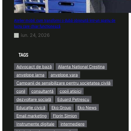
Atelier mobil: cum transformi o dubă obișnuită într-un spațiu de
lucru care chiar funcționează
iun. 24, 2026
TAGS
Advocact de bază
Alianta National Crestina
anvelope iarna
anvelope vara
Campanii de sensibilizare pentru societatea civilă
conil
consultanță
copii atipici
dezvoltare socială
Eduard Petrescu
Educație civică
Eko Group
Eko News
Email marketing
Florin Simion
Instrumente digitale
intermediere