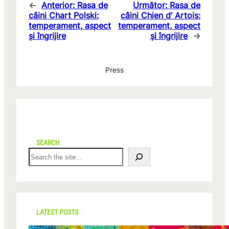
←
Anterior:
Rasa de
Următor:
Rasa de
câini Chart Polski:
câini Chien d’ Artois:
temperament, aspect
temperament, aspect
și îngrijire
și îngrijire
→
Press
SEARCH
S
e
a
r
c
h
LATEST POSTS