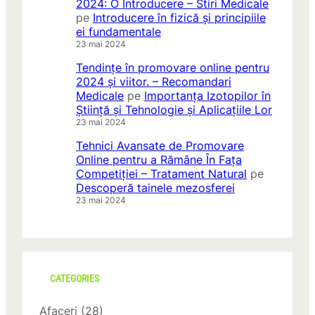
2024: O Introducere – Stiri Medicale
pe
Introducere în fizică și principiile
ei fundamentale
23 mai 2024
Tendințe în promovare online pentru
2024 și viitor. – Recomandari
Medicale
pe
Importanța Izotopilor în
Știință și Tehnologie și Aplicațiile Lor
23 mai 2024
Tehnici Avansate de Promovare
Online pentru a Rămâne În Fața
Competiției – Tratament Natural
pe
Descoperă tainele mezosferei
23 mai 2024
CATEGORIES
Afaceri
(28)