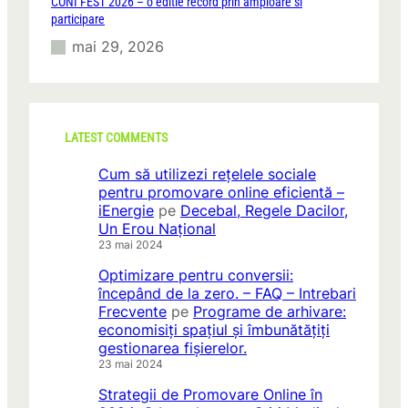
CONI FEST 2026 – o editie record prin amploare si
participare
mai 29, 2026
LATEST COMMENTS
Cum să utilizezi rețelele sociale
pentru promovare online eficientă –
iEnergie
pe
Decebal, Regele Dacilor,
Un Erou Național
23 mai 2024
Optimizare pentru conversii:
începând de la zero. – FAQ – Intrebari
Frecvente
pe
Programe de arhivare:
economisiți spațiul și îmbunătățiți
gestionarea fișierelor.
23 mai 2024
Strategii de Promovare Online în