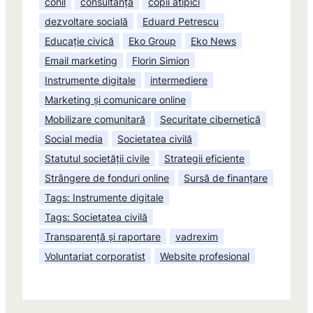
conil
consultanță
copii atipici
dezvoltare socială
Eduard Petrescu
Educație civică
Eko Group
Eko News
Email marketing
Florin Simion
Instrumente digitale
intermediere
Marketing și comunicare online
Mobilizare comunitară
Securitate cibernetică
Social media
Societatea civilă
Statutul societății civile
Strategii eficiente
Strângere de fonduri online
Sursă de finanțare
Tags: Instrumente digitale
Tags: Societatea civilă
Transparență și raportare
vadrexim
Voluntariat corporatist
Website profesional