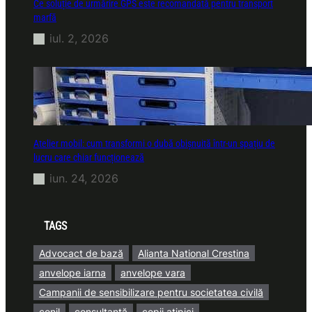
Ce soluție de urmărire GPS este recomandată pentru transport
marfă
iul. 2, 2026
Atelier mobil: cum transformi o dubă obișnuită într-un spațiu de
lucru care chiar funcționează
iun. 24, 2026
TAGS
Advocact de bază
Alianta National Crestina
anvelope iarna
anvelope vara
Campanii de sensibilizare pentru societatea civilă
conil
consultanță
copii atipici