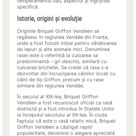
temperamentul său, aspectul și îngrijirea
specifică.
Istorie, origini și evoluție
Originile Briquet Griffon Vendéen se
regăsesc în regiunea Vendée din Franța,
unde a fost folosit inițial pentru vânătoarea
de iepuri și alte animale mici. Denumirea
rasei este o referință la culoarea sa
predominantă – gri deschis, similară cu
culoarea brichetei. Se crede că rasa s-a
dezvoltat din încrucișarea câinilor locali cu
câini de tip Griffon, precum și cu rase
similare din regiunea Vendée.
În secolul al XIX-lea, Briquet Griffon
Vendéen a fost recunoscut oficial ca rasă
distinctă și a fost introdus în Statele Unite
la începutul secolului al XX-lea. În ciuda
faptului că este o rasă relativ mică, Briquet
Griffon Vendéen a câștigat rapid
popularitate, devenind o alegere apreciată