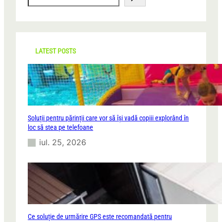
e
a
r
c
h
LATEST POSTS
Soluții pentru părinții care vor să își vadă copiii explorând în
loc să stea pe telefoane
iul. 25, 2026
Ce soluție de urmărire GPS este recomandată pentru