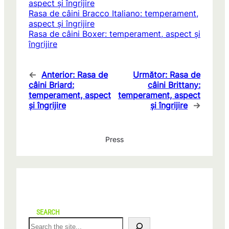
aspect și îngrijire
Rasa de câini Bracco Italiano: temperament,
aspect și îngrijire
Rasa de câini Boxer: temperament, aspect și
îngrijire
←
Anterior:
Rasa de
Următor:
Rasa de
câini Briard:
câini Brittany:
temperament, aspect
temperament, aspect
și îngrijire
și îngrijire
→
Press
SEARCH
S