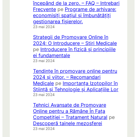
începând de la zero. – FAQ – Intrebari
Frecvente
pe
Programe de arhivare:
economisiți spațiul și îmbunătățiți
gestionarea fișierelor.
23 mai 2024
Strategii de Promovare Online în
2024: O Introducere – Stiri Medicale
pe
Introducere în fizică și principiile
ei fundamentale
23 mai 2024
Tendințe în promovare online pentru
2024 și viitor. – Recomandari
Medicale
pe
Importanța Izotopilor în
Știință și Tehnologie și Aplicațiile Lor
23 mai 2024
Tehnici Avansate de Promovare
Online pentru a Rămâne În Fața
Competiției – Tratament Natural
pe
Descoperă tainele mezosferei
23 mai 2024