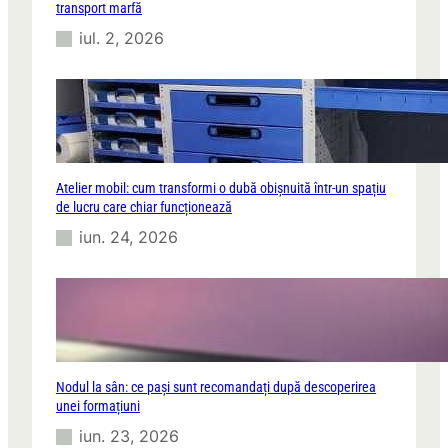
transport marfă
iul. 2, 2026
Atelier mobil: cum transformi o dubă obișnuită într-un spațiu
de lucru care chiar funcționează
iun. 24, 2026
Nodul la sân: ce pași sunt recomandați după descoperirea
unei formațiuni
iun. 23, 2026