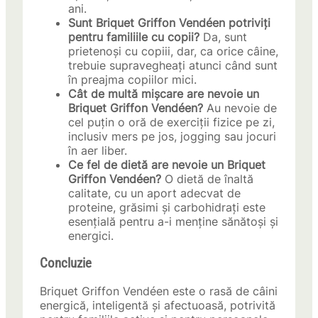
ani.
Sunt Briquet Griffon Vendéen potriviți
pentru familiile cu copii?
Da, sunt
prietenoși cu copiii, dar, ca orice câine,
trebuie supravegheați atunci când sunt
în preajma copiilor mici.
Cât de multă mișcare are nevoie un
Briquet Griffon Vendéen?
Au nevoie de
cel puțin o oră de exerciții fizice pe zi,
inclusiv mers pe jos, jogging sau jocuri
în aer liber.
Ce fel de dietă are nevoie un Briquet
Griffon Vendéen?
O dietă de înaltă
calitate, cu un aport adecvat de
proteine, grăsimi și carbohidrați este
esențială pentru a-i menține sănătoși și
energici.
Concluzie
Briquet Griffon Vendéen este o rasă de câini
energică, inteligentă și afectuoasă, potrivită