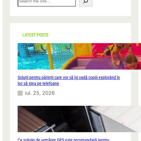
e
a
r
c
h
LATEST POSTS
Soluții pentru părinții care vor să își vadă copiii explorând în
loc să stea pe telefoane
iul. 25, 2026
Ce soluție de urmărire GPS este recomandată pentru