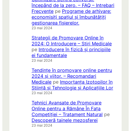
începând de la zero. – FAQ – Intrebari
Frecvente
pe
Programe de arhivare:
economisiți spațiul și îmbunătățiți
gestionarea fișierelor.
23 mai 2024
Strategii de Promovare Online în
2024: O Introducere – Stiri Medicale
pe
Introducere în fizică și principiile
ei fundamentale
23 mai 2024
Tendințe în promovare online pentru
2024 și viitor. – Recomandari
Medicale
pe
Importanța Izotopilor în
Știință și Tehnologie și Aplicațiile Lor
23 mai 2024
Tehnici Avansate de Promovare
Online pentru a Rămâne În Fața
Competiției – Tratament Natural
pe
Descoperă tainele mezosferei
23 mai 2024