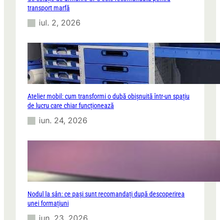
transport marfă
iul. 2, 2026
Atelier mobil: cum transformi o dubă obișnuită într-un spațiu
de lucru care chiar funcționează
iun. 24, 2026
Nodul la sân: ce pași sunt recomandați după descoperirea
unei formațiuni
iun. 23, 2026