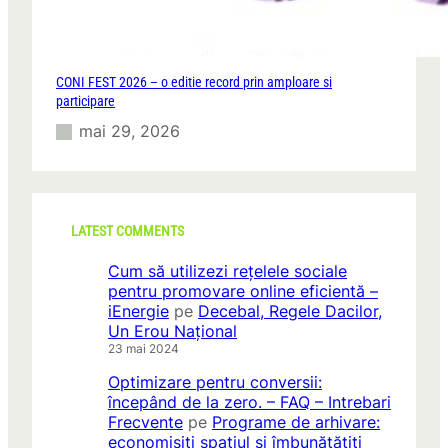
CONI FEST 2026 – o editie record prin amploare si
participare
mai 29, 2026
LATEST COMMENTS
Cum să utilizezi rețelele sociale
pentru promovare online eficientă –
iEnergie
pe
Decebal, Regele Dacilor,
Un Erou Național
23 mai 2024
Optimizare pentru conversii:
începând de la zero. – FAQ – Intrebari
Frecvente
pe
Programe de arhivare:
economisiți spațiul și îmbunătățiți