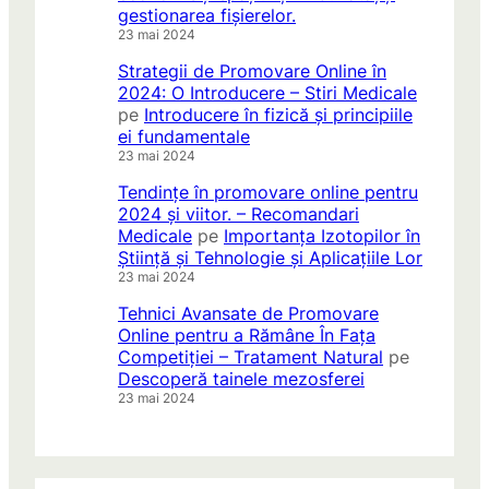
gestionarea fișierelor.
23 mai 2024
Strategii de Promovare Online în
2024: O Introducere – Stiri Medicale
pe
Introducere în fizică și principiile
ei fundamentale
23 mai 2024
Tendințe în promovare online pentru
2024 și viitor. – Recomandari
Medicale
pe
Importanța Izotopilor în
Știință și Tehnologie și Aplicațiile Lor
23 mai 2024
Tehnici Avansate de Promovare
Online pentru a Rămâne În Fața
Competiției – Tratament Natural
pe
Descoperă tainele mezosferei
23 mai 2024