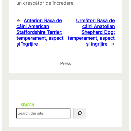
un crescător de încredere.
←
Anterior:
Rasa de
Următor:
Rasa de
câini American
câini Anatolian
Staffordshire Terrier:
Shepherd Dog:
temperament, aspect
temperament, aspect
și îngrijire
și îngrijire
→
Press
SEARCH
S
e
a
r