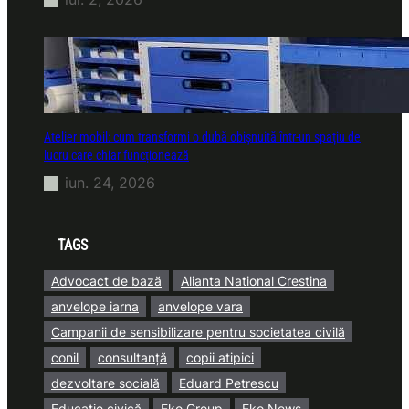
Atelier mobil: cum transformi o dubă obișnuită într-un spațiu de
lucru care chiar funcționează
iun. 24, 2026
TAGS
Advocact de bază
Alianta National Crestina
anvelope iarna
anvelope vara
Campanii de sensibilizare pentru societatea civilă
conil
consultanță
copii atipici
dezvoltare socială
Eduard Petrescu
Educație civică
Eko Group
Eko News