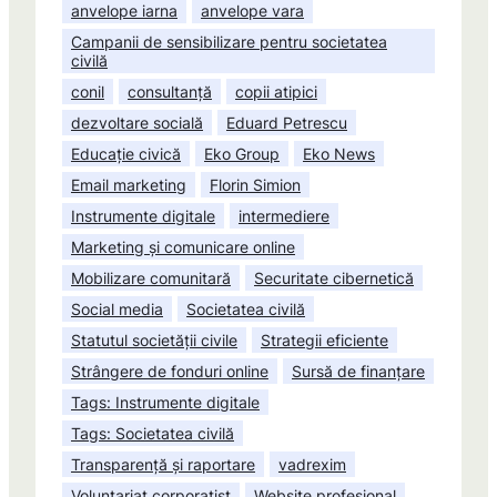
anvelope iarna
anvelope vara
Campanii de sensibilizare pentru societatea
civilă
conil
consultanță
copii atipici
dezvoltare socială
Eduard Petrescu
Educație civică
Eko Group
Eko News
Email marketing
Florin Simion
Instrumente digitale
intermediere
Marketing și comunicare online
Mobilizare comunitară
Securitate cibernetică
Social media
Societatea civilă
Statutul societății civile
Strategii eficiente
Strângere de fonduri online
Sursă de finanțare
Tags: Instrumente digitale
Tags: Societatea civilă
Transparență și raportare
vadrexim
Voluntariat corporatist
Website profesional