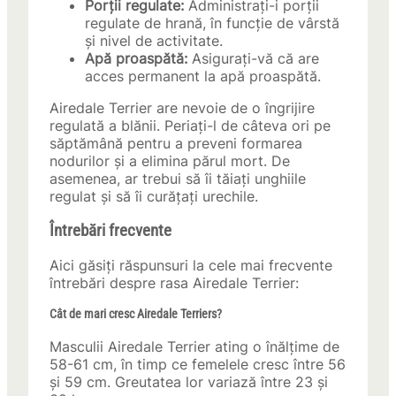
Porții regulate:
Administrați-i porții
regulate de hrană, în funcție de vârstă
și nivel de activitate.
Apă proaspătă:
Asigurați-vă că are
acces permanent la apă proaspătă.
Airedale Terrier are nevoie de o îngrijire
regulată a blănii. Periați-l de câteva ori pe
săptămână pentru a preveni formarea
nodurilor și a elimina părul mort. De
asemenea, ar trebui să îi tăiați unghiile
regulat și să îi curățați urechile.
Întrebări frecvente
Aici găsiți răspunsuri la cele mai frecvente
întrebări despre rasa Airedale Terrier:
Cât de mari cresc Airedale Terriers?
Masculii Airedale Terrier ating o înălțime de
58-61 cm, în timp ce femelele cresc între 56
și 59 cm. Greutatea lor variază între 23 și