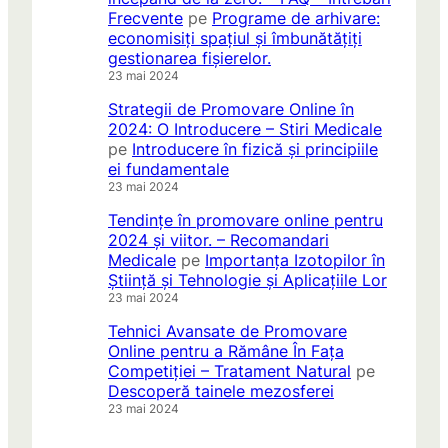
Frecvente
pe
Programe de arhivare:
economisiți spațiul și îmbunătățiți
gestionarea fișierelor.
23 mai 2024
Strategii de Promovare Online în
2024: O Introducere – Stiri Medicale
pe
Introducere în fizică și principiile
ei fundamentale
23 mai 2024
Tendințe în promovare online pentru
2024 și viitor. – Recomandari
Medicale
pe
Importanța Izotopilor în
Știință și Tehnologie și Aplicațiile Lor
23 mai 2024
Tehnici Avansate de Promovare
Online pentru a Rămâne În Fața
Competiției – Tratament Natural
pe
Descoperă tainele mezosferei
23 mai 2024