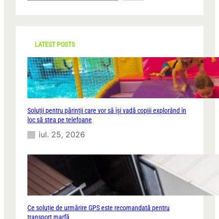
a
r
c
h
LATEST POSTS
Soluții pentru părinții care vor să își vadă copiii explorând în
loc să stea pe telefoane
iul. 25, 2026
Ce soluție de urmărire GPS este recomandată pentru
transport marfă