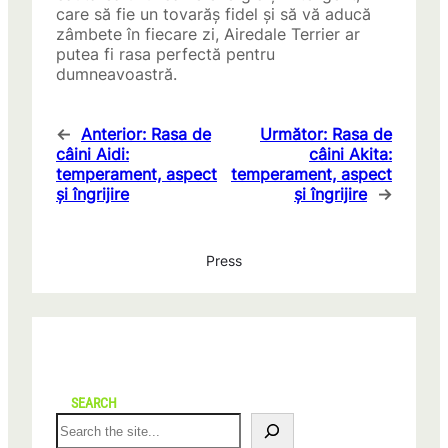
care să fie un tovarăș fidel și să vă aducă
zâmbete în fiecare zi, Airedale Terrier ar
putea fi rasa perfectă pentru
dumneavoastră.
←
Anterior:
Rasa de
Următor:
Rasa de
câini Aidi:
câini Akita:
temperament, aspect
temperament, aspect
și îngrijire
și îngrijire
→
Press
SEARCH
S
e