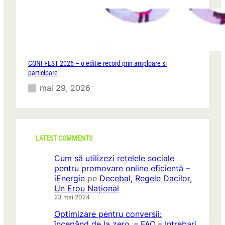
CONI FEST 2026 – o editie record prin amploare si
participare
mai 29, 2026
LATEST COMMENTS
Cum să utilizezi rețelele sociale
pentru promovare online eficientă –
iEnergie
pe
Decebal, Regele Dacilor,
Un Erou Național
23 mai 2024
Optimizare pentru conversii:
începând de la zero. – FAQ – Intrebari