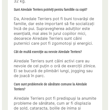
32 kg.
Sunt Airedale Terriers potriviți pentru familiile cu copii?
Da, Airedale Terriers pot fi buni tovarăși de
familie, dar este important să fie socializați
încă de pui. Supravegherea adulților este
esențială, mai ales în jurul copiilor mici,
deoarece Airedale Terriers sunt câini
puternici care pot fi zgomotoși și energici.
Cât de multă exerciție au nevoie Airedale Terriers?
Airedale Terriers sunt câini activi care au
nevoie de cel puțin o oră de exerciții zilnice.
Ei se bucură de plimbări lungi, jogging sau
de joacă în parc.
Care sunt problemele de sănătate comune la Airedale
Terriers?
Airedale Terriers pot fi predispuși la anumite
probleme de sănătate, cum ar fi displazia
de șold, cataracta, bolile de inima și