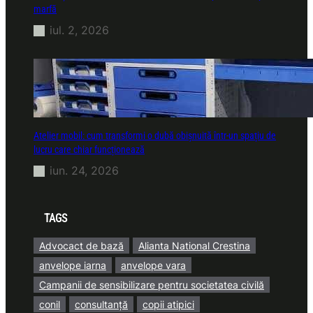
marfă
iul. 2, 2026
Atelier mobil: cum transformi o dubă obișnuită într-un spațiu de
lucru care chiar funcționează
iun. 24, 2026
TAGS
Advocact de bază
Alianta National Crestina
anvelope iarna
anvelope vara
Campanii de sensibilizare pentru societatea civilă
conil
consultanță
copii atipici