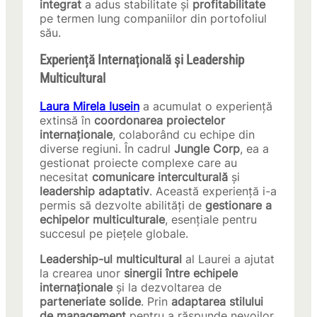
integrat
a adus stabilitate și
profitabilitate
pe termen lung companiilor din portofoliul
său.
Experiență Internațională și Leadership
Multicultural
Laura Mirela Iusein
a acumulat o experiență
extinsă în
coordonarea proiectelor
internaționale
, colaborând cu echipe din
diverse regiuni. În cadrul
Jungle Corp
, ea a
gestionat proiecte complexe care au
necesitat
comunicare interculturală
și
leadership adaptativ
. Această experiență i-a
permis să dezvolte abilități de
gestionare a
echipelor multiculturale
, esențiale pentru
succesul pe piețele globale.
Leadership-ul multicultural
al Laurei a ajutat
la crearea unor
sinergii între echipele
internaționale
și la dezvoltarea de
parteneriate solide
. Prin
adaptarea stilului
de management
pentru a răspunde nevoilor