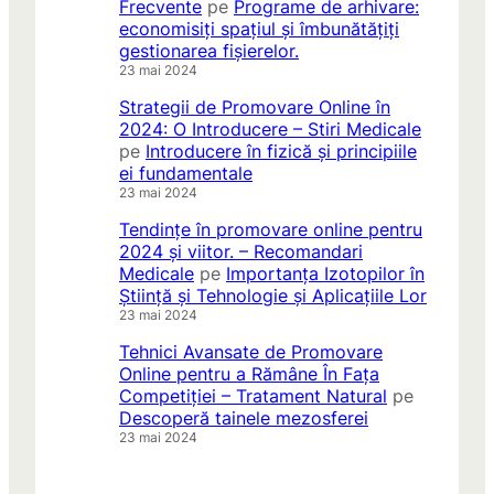
Frecvente
pe
Programe de arhivare:
economisiți spațiul și îmbunătățiți
gestionarea fișierelor.
23 mai 2024
Strategii de Promovare Online în
2024: O Introducere – Stiri Medicale
pe
Introducere în fizică și principiile
ei fundamentale
23 mai 2024
Tendințe în promovare online pentru
2024 și viitor. – Recomandari
Medicale
pe
Importanța Izotopilor în
Știință și Tehnologie și Aplicațiile Lor
23 mai 2024
Tehnici Avansate de Promovare
Online pentru a Rămâne În Fața
Competiției – Tratament Natural
pe
Descoperă tainele mezosferei
23 mai 2024