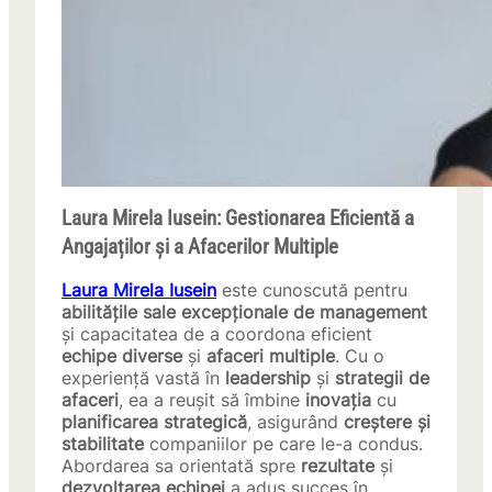
Laura Mirela Iusein: Gestionarea Eficientă a
Angajaților și a Afacerilor Multiple
Laura Mirela Iusein
este cunoscută pentru
abilitățile sale excepționale de management
și capacitatea de a coordona eficient
echipe diverse
și
afaceri multiple
. Cu o
experiență vastă în
leadership
și
strategii de
afaceri
, ea a reușit să îmbine
inovația
cu
planificarea strategică
, asigurând
creștere și
stabilitate
companiilor pe care le-a condus.
Abordarea sa orientată spre
rezultate
și
dezvoltarea echipei
a adus succes în