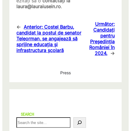
ezitați să o
contactați la
laura@lauraiusein.ro
.
Următor:
←
Anterior:
Costel Barbu,
Candidați
candidat la postul de senator
pentru
Teleorman, se angajează să
Președinția
sprijine educația și
României în
infrastructura școlară
2024.
→
Press
SEARCH
S
e