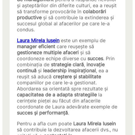
și așteptărilor din diferite culturi, ea a reușit
să transforme provocările în
colaborări
productive
și să contribuie la extinderea și
succesul global al afacerilor pe care le-a
condus.
Laura Mirela Iusein
este un exemplu de
manager eficient
care reușește să
gestioneze multiple afaceri
și să
coordoneze echipe diverse cu
succes
. Prin
combinația de
strategie clară
,
inovație
continuă
și
leadership inspirațional
, ea a
reușit să aducă
creștere și stabilitate
companiilor pe care le-a gestionat.
Abordarea sa orientată spre rezultate și
capacitatea de a adapta strategiile
la
cerințele pieței au făcut din afacerile
coordonate de Laura adevărate exemple de
succes și performanță
.
Pentru a afla cum poate
Laura Mirela Iusein
să contribuie la dezvoltarea afacerii dvs., nu