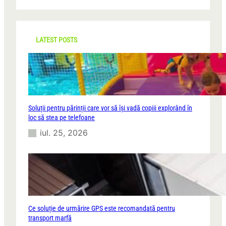
a
r
c
h
LATEST POSTS
Soluții pentru părinții care vor să își vadă copiii explorând în
loc să stea pe telefoane
iul. 25, 2026
Ce soluție de urmărire GPS este recomandată pentru
transport marfă