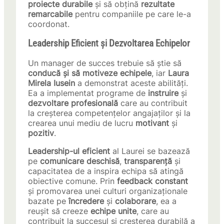
proiecte durabile
și să obțină
rezultate
remarcabile
pentru companiile pe care le-a
coordonat.
Leadership Eficient și Dezvoltarea Echipelor
Un manager de succes trebuie să știe să
conducă și să motiveze echipele
, iar
Laura
Mirela Iusein
a demonstrat aceste abilități.
Ea a implementat programe de
instruire
și
dezvoltare profesională
care au contribuit
la creșterea competențelor angajaților și la
crearea unui mediu de lucru
motivant
și
pozitiv
.
Leadership-ul eficient
al Laurei se bazează
pe
comunicare deschisă
,
transparență
și
capacitatea de a inspira echipa să atingă
obiective comune. Prin
feedback constant
și promovarea unei culturi organizaționale
bazate pe
încredere
și
colaborare
, ea a
reușit să creeze
echipe unite
, care au
contribuit la succesul și creșterea durabilă a