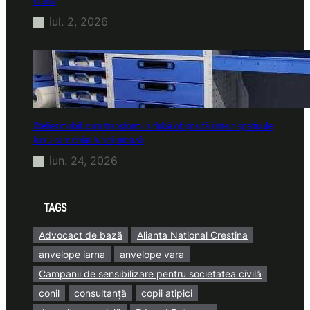
marfă
iul. 2, 2026
Atelier mobil: cum transformi o dubă obișnuită într-un spațiu de
lucru care chiar funcționează
iun. 24, 2026
TAGS
Advocact de bază
Alianta National Crestina
anvelope iarna
anvelope vara
Campanii de sensibilizare pentru societatea civilă
conil
consultanță
copii atipici