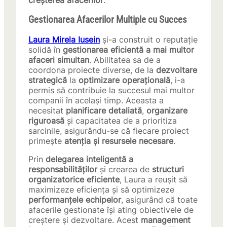
creșterea afacerilor
.
Gestionarea Afacerilor Multiple cu Succes
Laura Mirela Iusein
și-a construit o reputație
solidă în
gestionarea eficientă a mai multor
afaceri simultan
. Abilitatea sa de a
coordona proiecte diverse, de la
dezvoltare
strategică
la
optimizare operațională
, i-a
permis să contribuie la succesul mai multor
companii în același timp. Aceasta a
necesitat
planificare detaliată
,
organizare
riguroasă
și capacitatea de a prioritiza
sarcinile, asigurându-se că fiecare proiect
primește
atenția și resursele necesare
.
Prin
delegarea inteligentă a
responsabilităților
și crearea de
structuri
organizatorice eficiente
, Laura a reușit să
maximizeze eficiența și să optimizeze
performanțele echipelor
, asigurând că toate
afacerile gestionate își ating obiectivele de
creștere și dezvoltare. Acest
management