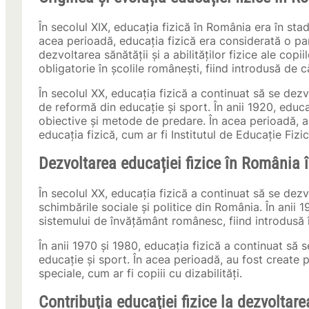
În secolul XIX, educația fizică în România era în sta
acea perioadă, educația fizică era considerată o p
dezvoltarea sănătății și a abilităților fizice ale copii
obligatorie în școlile românești, fiind introdusă de 
În secolul XX, educația fizică a continuat să se dezv
de reformă din educație și sport. În anii 1920, educaț
obiective și metode de predare. În acea perioadă, au
educația fizică, cum ar fi Institutul de Educație Fizi
Dezvoltarea educației fizice în România 
În secolul XX, educația fizică a continuat să se dezv
schimbările sociale și politice din România. În anii 
sistemului de învățământ românesc, fiind introdusă î
În anii 1970 și 1980, educația fizică a continuat să 
educație și sport. În acea perioadă, au fost create 
speciale, cum ar fi copiii cu dizabilități.
Contribuția educației fizice la dezvoltar