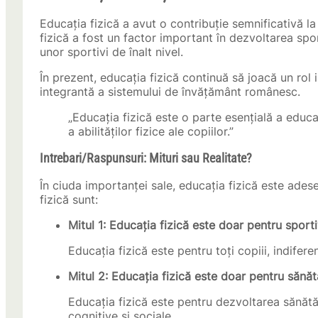
Educația fizică a avut o contribuție semnificativă l
fizică a fost un factor important în dezvoltarea sp
unor sportivi de înalt nivel.
În prezent, educația fizică continuă să joacă un rol
integrantă a sistemului de învățământ românesc.
„Educația fizică este o parte esențială a educaț
a abilităților fizice ale copiilor.”
Intrebari/Raspunsuri: Mituri sau Realitate?
În ciuda importanței sale, educația fizică este ade
fizică sunt:
Mitul 1: Educația fizică este doar pentru sporti
Educația fizică este pentru toți copiii, indiferen
Mitul 2: Educația fizică este doar pentru sănăt
Educația fizică este pentru dezvoltarea sănătății
cognitive și sociale.