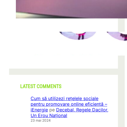
după descoperirea unei formațiuni
iun. 23, 2026
CONI FEST 2026 – o editie record prin
amploare si participare
mai 29, 2026
LATEST COMMENTS
Cum să utilizezi rețelele sociale
pentru promovare online eficientă –
iEnergie
pe
Decebal, Regele Dacilor,
Un Erou Național
23 mai 2024