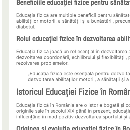
Beneficiile educației fizice pentru sănăta
Educația fizică are multiple beneficii pentru sănătat
abilităților motorii, a sănătății și a bunăstării, prec
diabetul.
Rolul educației fizice în dezvoltarea abili
Educația fizică joacă un rol esențial în dezvoltarea ab
dezvoltarea coordonării, echilibrului și flexibilității,
rezolvarea problemelor.
„Educația fizică este esențială pentru dezvoltar
dezvoltarea abilităților motorii, a sănătății și 
Istoricul Educației Fizice în Româ
Educația fizică în România are o istorie bogată și c
originile sale în secolul XIX până în prezent, educați
influențând în mod pozitiv dezvoltarea sportului și 
Originea și evoluția educației fizice în 