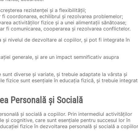
 creșterea rezistenței și a flexibilității;
r fi coordonarea, echilibrul și rezolvarea problemelor;
area activităților fizice și a unei alimentații sănătoase;
ar fi comunicarea, cooperarea și rezolvarea conflictelor.
a și nivelul de dezvoltare al copiilor, și pot fi integrate în
ației generale, și are un impact semnificativ asupra
 sunt diverse și variate, și trebuie adaptate la vârsta și
ile fizice sunt esențiale în educația fizică, și trebuie integra
rea Personală și Socială
rsonală și socială a copiilor. Prin intermediul activităților
ale și cognitive, care sunt esențiale pentru succesul lor în
educației fizice în dezvoltarea personală și socială a copiilor