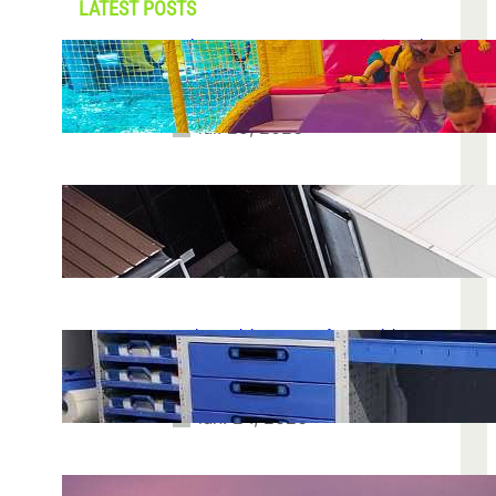
LATEST POSTS
Soluții pentru părinții care vor să își vadă
copiii explorând în loc să stea pe
telefoane
iul. 25, 2026
Ce soluție de urmărire GPS este
recomandată pentru transport marfă
iul. 2, 2026
Atelier mobil: cum transformi o dubă
obișnuită într-un spațiu de lucru care
chiar funcționează
iun. 24, 2026
Nodul la sân: ce pași sunt recomandați