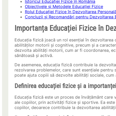
Istoricul Educației Fizice în România
Obiectivele și Metodele Educației Fizice
Rolul Educației Fizice în Dezvoltarea Personală
Concluzii și Recomandări pentru Dezvoltarea E
Importanța Educației Fizice în Dez
Educația fizică joacă un rol esențial în dezvoltarea 
abilităților motorii și cognitive, precum și a caracter
dezvolta abilități motorii, cum ar fi coordonarea, echi
sănătoasă și activă.
De asemenea, educația fizică contribuie la dezvoltare
rezolvarea problemelor, care sunt esențiale pentru s
poate ajuta copiii să dezvolte abilități sociale, cum
Definirea educației fizice și a importanțe
Educația fizică este un proces de învățământ care vi
ale copiilor, prin activități fizice și sportive. Ea es
copiilor, deoarece contribuie la dezvoltarea abilitățil