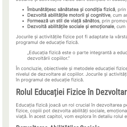
Îmbunătățesc sănătatea și condiția fizică
, prin
Dezvoltă abilitățile motorii și cognitive
, cum a
Formează un stil de viață sănătos
, prin promov
Dezvoltă abilitățile sociale și emoționale
, cum 
Jocurile și activitățile fizice pot fi adaptate la vârst
programul de educație fizică.
„Educația fizică este o parte integrantă a educ
dezvoltării copiilor.”
În concluzie, obiectivele și metodele educației fizice
nivelul de dezvoltare al copiilor. Jocurile și activităț
în programul de educație fizică.
Rolul Educației Fizice în Dezvolta
Educația fizică joacă un rol crucial în dezvoltarea pe
fizice, copiii pot dezvolta abilități sociale, emoțion
viață. În acest capitol, vom explora în detaliu rolul 