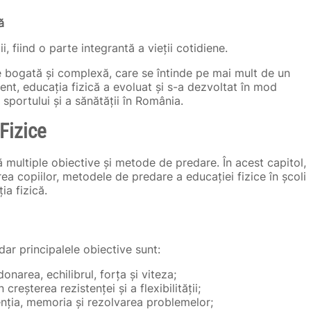
ă
i, fiind o parte integrantă a vieții cotidiene.
ie bogată și complexă, care se întinde pe mai mult de un
zent, educația fizică a evoluat și s-a dezvoltat în mod
sportului și a sănătății în România.
Fizice
 multiple obiective și metode de predare. În acest capitol,
ea copiilor, metodele de predare a educației fizice în școli
ia fizică.
 dar principalele obiective sunt:
onarea, echilibrul, forța și viteza;
in creșterea rezistenței și a flexibilității;
tenția, memoria și rezolvarea problemelor;