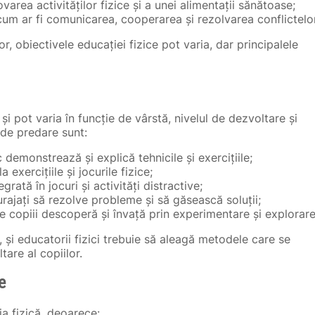
varea activităților fizice și a unei alimentații sănătoase;
cum ar fi comunicarea, cooperarea și rezolvarea conflictelor
or, obiectivele educației fizice pot varia, dar principalele
i pot varia în funcție de vârstă, nivelul de dezvoltare și
 de predare sunt:
c demonstrează și explică tehnicile și exercițiile;
a exercițiile și jocurile fizice;
grată în jocuri și activități distractive;
curajați să rezolve probleme și să găsească soluții;
re copiii descoperă și învață prin experimentare și explorare
 și educatorii fizici trebuie să aleagă metodele care se
tare al copiilor.
e
ția fizică, deoarece: