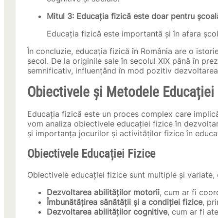
Mitul 3: Educația fizică este doar pentru școal
Educația fizică este importantă și în afara școli
În concluzie, educația fizică în România are o istor
secol. De la originile sale în secolul XIX până în pre
semnificativ, influențând în mod pozitiv dezvoltarea 
Obiectivele și Metodele Educației 
Educația fizică este un proces complex care implică
vom analiza obiectivele educației fizice în dezvoltar
și importanța jocurilor și activităților fizice în educaț
Obiectivele Educației Fizice
Obiectivele educației fizice sunt multiple și variate,
Dezvoltarea abilităților motorii
, cum ar fi coord
Îmbunătățirea sănătății și a condiției fizice
, pr
Dezvoltarea abilităților cognitive
, cum ar fi a