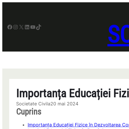
Sari
la
conținut
SO
Facebook
Instagram
X
LinkedIn
YouTube
TikTok
Importanța Educației Fizi
Societate Civila
20 mai 2024
Cuprins
Importanța Educației Fizice în Dezvoltarea Cop