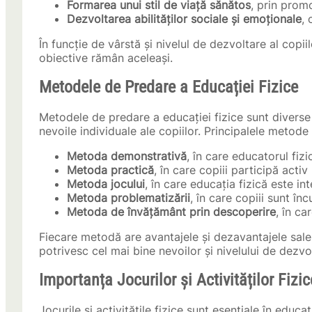
Formarea unui stil de viață sănătos
, prin promo
Dezvoltarea abilităților sociale și emoționale
, 
În funcție de vârstă și nivelul de dezvoltare al copiil
obiective rămân aceleași.
Metodele de Predare a Educației Fizice
Metodele de predare a educației fizice sunt diverse ș
nevoile individuale ale copiilor. Principalele metode
Metoda demonstrativă
, în care educatorul fizi
Metoda practică
, în care copiii participă activ l
Metoda jocului
, în care educația fizică este inte
Metoda problematizării
, în care copiii sunt în
Metoda de învățământ prin descoperire
, în ca
Fiecare metodă are avantajele și dezavantajele sale,
potrivesc cel mai bine nevoilor și nivelului de dezvol
Importanța Jocurilor și Activităților Fizic
Jocurile și activitățile fizice sunt esențiale în educa