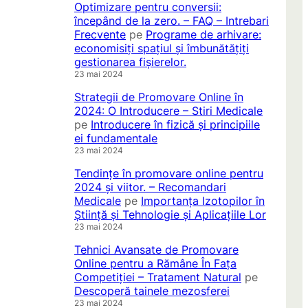
Optimizare pentru conversii:
începând de la zero. – FAQ – Intrebari
Frecvente
pe
Programe de arhivare:
economisiți spațiul și îmbunătățiți
gestionarea fișierelor.
23 mai 2024
Strategii de Promovare Online în
2024: O Introducere – Stiri Medicale
pe
Introducere în fizică și principiile
ei fundamentale
23 mai 2024
Tendințe în promovare online pentru
2024 și viitor. – Recomandari
Medicale
pe
Importanța Izotopilor în
Știință și Tehnologie și Aplicațiile Lor
23 mai 2024
Tehnici Avansate de Promovare
Online pentru a Rămâne În Fața
Competiției – Tratament Natural
pe
Descoperă tainele mezosferei
23 mai 2024