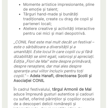
Momente artistice impresionante, pline
de emoție și talent;
Târguri hand-made și bunătăți
tradiționale, create cu drag de copii și
parteneri locali;
Ateliere creative și activități interactive
pentru cei mici și mari deopotrivă.
„CONIL Fest este mai mult decât un festival –
este o sărbătoare a diversității și a
umanității. Este locul în care copiii cu și fără
dizabilități se simt egali, valoroși și apreciați.
Ediția „Flori de Mai” este despre primăvară,
despre renaștere, dar mai ales despre
speranța unui viitor incluziv pentru toți
copiii.”
–
Adela Hanafi, directoarea Școlii și
Asociației CONIL
În cadrul festivalului,
târgul Armonii de Mai
aduce împreună gusturi autentice și cadouri
cu suflet, oferind părinților și copiilor ocazia
de a descoperi delicii românești și