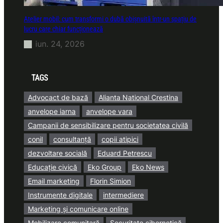
Atelier mobil: cum transformi o dubă obișnuită într-un spațiu de
lucru care chiar funcționează
iun. 24, 2026
TAGS
Advocact de bază
Alianta National Crestina
anvelope iarna
anvelope vara
Campanii de sensibilizare pentru societatea civilă
conil
consultanță
copii atipici
dezvoltare socială
Eduard Petrescu
Educație civică
Eko Group
Eko News
Email marketing
Florin Simion
Instrumente digitale
intermediere
Marketing și comunicare online
Mobilizare comunitară
Securitate cibernetică