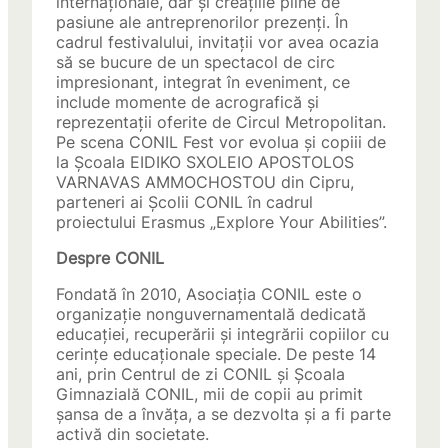
internaționale, dar și creațiile pline de
pasiune ale antreprenorilor prezenți. În
cadrul festivalului, invitații vor avea ocazia
să se bucure de un spectacol de circ
impresionant, integrat în eveniment, ce
include momente de acrografică și
reprezentații oferite de Circul Metropolitan.
Pe scena CONIL Fest vor evolua și copiii de
la Școala EIDIKO SXOLEIO APOSTOLOS
VARNAVAS AMMOCHOSTOU din Cipru,
parteneri ai Școlii CONIL în cadrul
proiectului Erasmus „Explore Your Abilities”.
Despre CONIL
Fondată în 2010, Asociația CONIL este o
organizație nonguvernamentală dedicată
educației, recuperării și integrării copiilor cu
cerințe educaționale speciale. De peste 14
ani, prin Centrul de zi CONIL și Școala
Gimnazială CONIL, mii de copii au primit
șansa de a învăța, a se dezvolta și a fi parte
activă din societate.