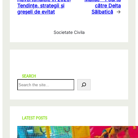
Tendințe, strategii și
către Delta
greșeli de evitat
Sălbatică
→
Societate Civila
SEARCH
S
e
a
r
c
h
LATEST POSTS