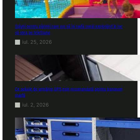
Soluții pentru părinții care vor să își vadă copiii explorând în loc
să stea pe telefoane
iul. 25, 2026
Ce soluție de urmărire GPS este recomandată pentru transport
marfă
iul. 2, 2026