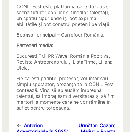
CONIL Fest este platforma care dă glas și
scenă tuturor copiilor și tinerilor talentați,
un spațiu sigur unde își pot exprima
abilitățile și pot construi prietenii pe viață.
Sponsor principal –
Carrefour România.
Parteneri media:
București FM, PR Wave, România Pozitivă,
Revista Antreprenorului, ListaFirme, Liliana
Uleia.
Fie că ești părinte, profesor, voluntar sau
simplu spectator, prezența ta la CONIL Fest
contează. Vino să aplaudăm împreună
talentul, să îmbrățișăm diversitatea și să fim
martori la momente care ne vor rămâne în
suflet pentru totdeauna.
←
Anterior:
Următor:
Cazare
Advertorialele în 2025:
Maliuc – Poarta