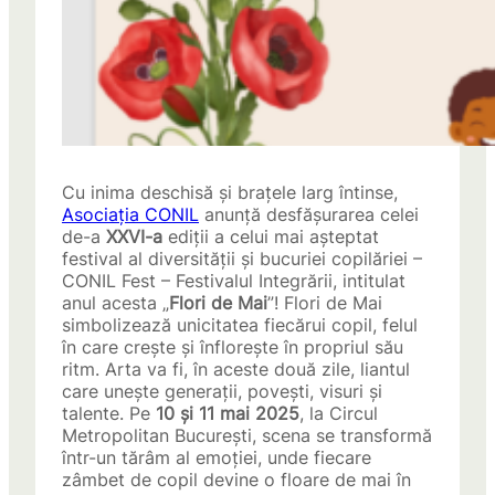
Cu inima deschisă și brațele larg întinse,
Asociația CONIL
anunță desfășurarea celei
de-a
XXVI-a
ediții a celui mai așteptat
festival al diversității și bucuriei copilăriei –
CONIL Fest – Festivalul Integrării, intitulat
anul acesta „
Flori de Mai
”! Flori de Mai
simbolizează unicitatea fiecărui copil, felul
în care crește și înflorește în propriul său
ritm. Arta va fi, în aceste două zile, liantul
care unește generații, povești, visuri și
talente. Pe
10 și 11 mai 2025
, la Circul
Metropolitan București, scena se transformă
într-un tărâm al emoției, unde fiecare
zâmbet de copil devine o floare de mai în