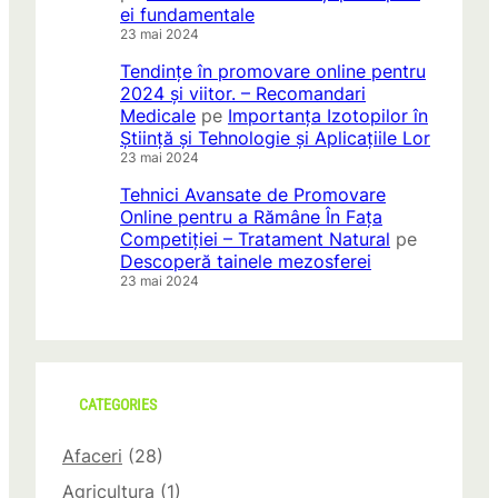
ei fundamentale
23 mai 2024
Tendințe în promovare online pentru
2024 și viitor. – Recomandari
Medicale
pe
Importanța Izotopilor în
Știință și Tehnologie și Aplicațiile Lor
23 mai 2024
Tehnici Avansate de Promovare
Online pentru a Rămâne În Fața
Competiției – Tratament Natural
pe
Descoperă tainele mezosferei
23 mai 2024
CATEGORIES
Afaceri
(28)
Agricultura
(1)