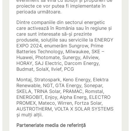
eveniment să vină cu soluții și propuneri de
proiecte ce vor putea fi implementate în
perioada următoare.
Dintre companiile din sectorul energetic
care activează în România sau în regiune și
care sunt interesate să-și prezinte
produsele, soluțiile sau serviciile la ENERGY
EXPO 2024, enumerăm Sungrow, Prime
Batteries Technology, Milwaukee, SKE –
Huawei, Photomate, Sunergy, Allview,
HORAY, SAJ Electric, Darcom Energy,
Budmat, SolaX, Ilvief, PCG
Montaj, Stratospark, Keno Energy, Elektra
Renewable, NGT, GTA Energy, Sonepar,
SKELA, TRINA Solar, PRAMAC, Romstal,
ENERGOBIT, Enjoy, Alpha Energ, ELECTRO
PROMEX, Mateco, Wirren, Fortza Solar,
AUSTROTHERM, VOLTA X SOLAR SYSTEMS
și mulți alții.
Parteneriate media de referință