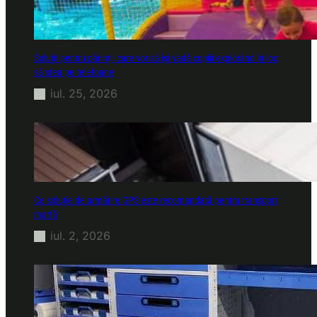
Soluții pentru părinții care vor să își vadă copiii explorând în loc
să stea pe telefoane
iul. 25, 2026
Ce soluție de urmărire GPS este recomandată pentru transport
marfă
iul. 2, 2026