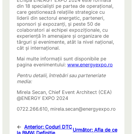
Echipa ENERGY EXPO 2024 este formată
din 18 specialiști pe partea de operațional,
care gestionează relațiile strategice cu
liderii din sectorul energetic, parteneri,
sponsori și expozanți, și peste 50 de
colaboratori ai echipei expoziționale, cu
experiență în amenajare și organizare de
târguri și evenimente, atât la nivel național,
cât și internațional.
Mai multe informații sunt disponibile pe
pagina evenimentului:
www.energyexpo.ro
Pentru detalii, întrebări sau parteneriate
media:
Mirela Secan, Chief Event Architect (CEA)
@ENERGY EXPO 2024
0722.266.610,
mirela.secan@energyexpo.ro
←
Anterior:
Coduri DTC
Următor:
Afla de ce
la BMW: Definiție,