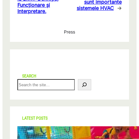
sunt importante
Funcționare și
sistemele HVAC
→
Interpretare.
Press
SEARCH
S
e
a
r
c
h
LATEST POSTS