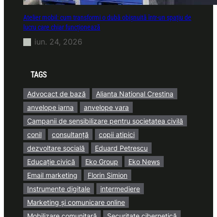
Atelier mobil: cum transformi o dubă obișnuită într-un spațiu de
lucru care chiar funcționează
iun. 24, 2026
TAGS
Advocact de bază
Alianta National Crestina
anvelope iarna
anvelope vara
Campanii de sensibilizare pentru societatea civilă
conil
consultanță
copii atipici
dezvoltare socială
Eduard Petrescu
Educație civică
Eko Group
Eko News
Email marketing
Florin Simion
Instrumente digitale
intermediere
Marketing și comunicare online
Mobilizare comunitară
Securitate cibernetică