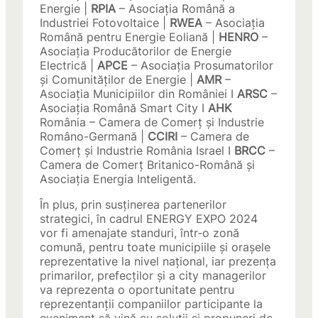
Energie |
RPIA
– Asociația Română a
Industriei Fotovoltaice |
RWEA
– Asociația
Română pentru Energie Eoliană |
HENRO
–
Asociația Producătorilor de Energie
Electrică |
APCE
– Asociația Prosumatorilor
și Comunităților de Energie |
AMR
–
Asociația Municipiilor din României I
ARSC
–
Asociația Română Smart City I
AHK
România – Camera de Comerț și Industrie
Româno-Germană |
CCIRI
– Camera de
Comerț și Industrie România Israel I
BRCC
–
Camera de Comerț Britanico-Română și
Asociația Energia Inteligentă.
În plus, prin susținerea partenerilor
strategici, în cadrul ENERGY EXPO 2024
vor fi amenajate standuri, într-o zonă
comună, pentru toate municipiile și orașele
reprezentative la nivel național, iar prezența
primarilor, prefecților și a city managerilor
va reprezenta o oportunitate pentru
reprezentanții companiilor participante la