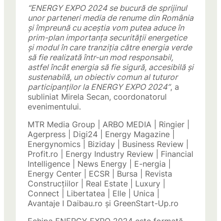
“ENERGY EXPO 2024 se bucură de sprijinul
unor parteneri media de renume din România
și împreună cu aceștia vom putea aduce în
prim-plan importanța securității energetice
și modul în care tranziția către energia verde
să fie realizată într-un mod responsabil,
astfel încât energia să fie sigură, accesibilă și
sustenabilă, un obiectiv comun al tuturor
participanților la ENERGY EXPO 2024”
, a
subliniat Mirela Secan, coordonatorul
evenimentului.
MTR Media Group | ARBO MEDIA | Ringier |
Agerpress | Digi24 | Energy Magazine |
Energynomics | Biziday | Business Review |
Profit.ro | Energy Industry Review | Financial
Intelligence | News Energy | E-nergia |
Energy Center | ECSR | Bursa | Revista
Construcțiilor | Real Estate | Luxury |
Connect | Libertatea | Elle | Unica |
Avantaje I Daibau.ro și GreenStart-Up.ro