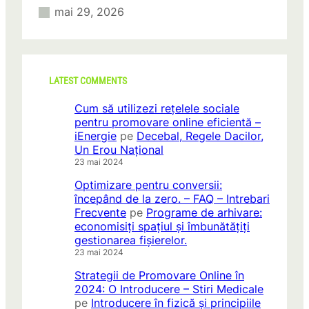
mai 29, 2026
LATEST COMMENTS
Cum să utilizezi rețelele sociale
pentru promovare online eficientă –
iEnergie
pe
Decebal, Regele Dacilor,
Un Erou Național
23 mai 2024
Optimizare pentru conversii:
începând de la zero. – FAQ – Intrebari
Frecvente
pe
Programe de arhivare:
economisiți spațiul și îmbunătățiți
gestionarea fișierelor.
23 mai 2024
Strategii de Promovare Online în
2024: O Introducere – Stiri Medicale
pe
Introducere în fizică și principiile