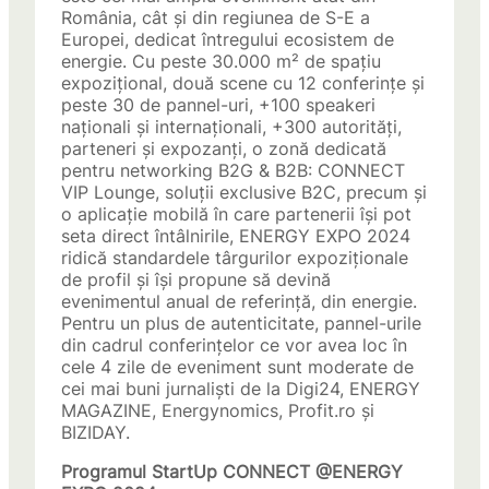
România, cât și din regiunea de S-E a
Europei, dedicat întregului ecosistem de
energie. Cu peste 30.000 m² de spațiu
expozițional, două scene cu 12 conferințe și
peste 30 de pannel-uri, +100 speakeri
naționali și internaționali, +300 autorități,
parteneri și expozanți, o zonă dedicată
pentru networking B2G & B2B: CONNECT
VIP Lounge, soluții exclusive B2C, precum și
o aplicație mobilă în care partenerii își pot
seta direct întâlnirile, ENERGY EXPO 2024
ridică standardele târgurilor expoziționale
de profil și își propune să devină
evenimentul anual de referință, din energie.
Pentru un plus de autenticitate, pannel-urile
din cadrul conferințelor ce vor avea loc în
cele 4 zile de eveniment sunt moderate de
cei mai buni jurnaliști de la Digi24, ENERGY
MAGAZINE, Energynomics, Profit.ro și
BIZIDAY.
Programul StartUp CONNECT @ENERGY