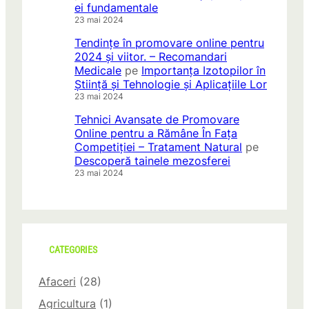
ei fundamentale
23 mai 2024
Tendințe în promovare online pentru
2024 și viitor. – Recomandari
Medicale
pe
Importanța Izotopilor în
Știință și Tehnologie și Aplicațiile Lor
23 mai 2024
Tehnici Avansate de Promovare
Online pentru a Rămâne În Fața
Competiției – Tratament Natural
pe
Descoperă tainele mezosferei
23 mai 2024
CATEGORIES
Afaceri
(28)
Agricultura
(1)