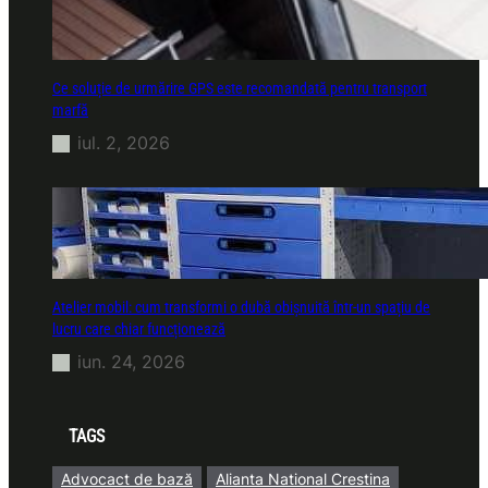
Ce soluție de urmărire GPS este recomandată pentru transport
marfă
iul. 2, 2026
Atelier mobil: cum transformi o dubă obișnuită într-un spațiu de
lucru care chiar funcționează
iun. 24, 2026
TAGS
Advocact de bază
Alianta National Crestina