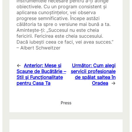
instrumentele necesare pentru a-ți atinge
obiectivele. Cu un program consistent și
aplicarea cunoștințelor, vei observa
progrese semnificative. Începe astăzi
călătoria ta spre o versiune mai bună a ta.
Amintește-ți: „Succesul nu este cheia
fericirii. Fericirea este cheia succesului.
Dacă iubești ceea ce faci, vei avea succes.”
– Albert Schweitzer
←
Anterior:
Mese și
Următor:
Cum alegi
Scaune de Bucătărie –
servicii profesionale
Stil și Funcționalitate
de spălat saltea în
pentru Casa Ta
Oradea
→
Press