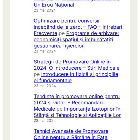
Un Erou Național
23 mai 2024
Optimizare pentru conversii:
începând de la zero. – FAQ – Intrebari
Frecvente
pe
Programe de arhivare:
economisiți spațiul și îmbunătățiți
gestionarea fișierelor.
23 mai 2024
Strategii de Promovare Online în
2024: O Introducere – Stiri Medicale
pe
Introducere în fizică și principiile
ei fundamentale
23 mai 2024
Tendințe în promovare online pentru
2024 și viitor. – Recomandari
Medicale
pe
Importanța Izotopilor în
Știință și Tehnologie și Aplicațiile Lor
23 mai 2024
Tehnici Avansate de Promovare
Online pentru a Rămâne În Fața