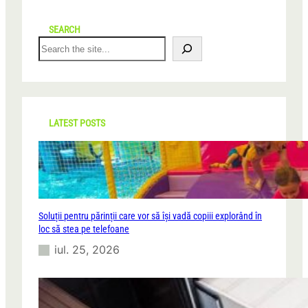
SEARCH
S
e
a
r
c
h
LATEST POSTS
Soluții pentru părinții care vor să își vadă copiii explorând în
loc să stea pe telefoane
iul. 25, 2026