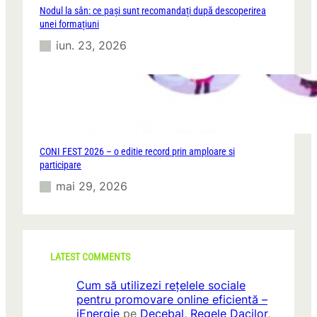
Nodul la sân: ce pași sunt recomandați după descoperirea
unei formațiuni
iun. 23, 2026
CONI FEST 2026 – o editie record prin amploare si
participare
mai 29, 2026
LATEST COMMENTS
Cum să utilizezi rețelele sociale
pentru promovare online eficientă –
iEnergie
pe
Decebal, Regele Dacilor,