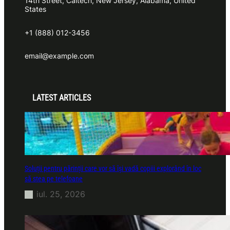
14th Street, Caltech, New Jersey, Alabama, United
States
+1 (888) 012-3456
email@example.com
LATEST ARTICLES
Soluții pentru părinții care vor să își vadă copiii explorând în loc
să stea pe telefoane
iul. 25, 2026