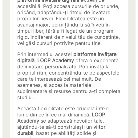
platformă învățare digitală
extrem de
accesibilă. Poți accesa cursurile de oriunde,
oricând, adaptându-ți ritmul de învățare
propriilor nevoi. Flexibilitatea este un
avantaj major, permițându-ți să înveți în
timpul liber, fără a fi legat de un program
rigid. Indiferent de nivelul tău de cunoștințe,
vei găsi cursuri potrivite pentru tine.
Prin intermediul acestei
platforme învățare
digitală
,
LOOP Academy
oferă o experiență
de învățare personalizată. Poți învăța la
propriul ritm, concentrându-te pe aspectele
care te interesează cel mai mult. De
asemenea, ai acces la materiale
suplimentare și resurse pentru a-ți completa
studiul.
Această flexibilitate este crucială într-o
lume din ce în ce mai dinamică.
LOOP
Academy
se adaptează nevoilor tale,
ajutându-te să-ți construiești un
viitor
durabil
, bazat pe abilități solide și