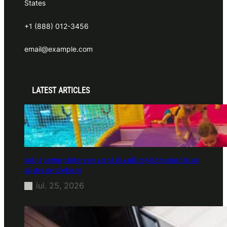
States
+1 (888) 012-3456
email@example.com
LATEST ARTICLES
Soluții pentru părinții care vor să își vadă copiii explorând în loc
să stea pe telefoane
iul. 25, 2026