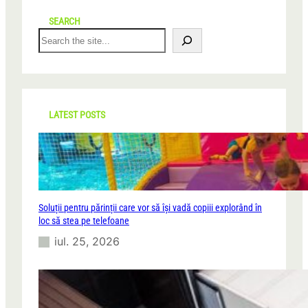
SEARCH
S
e
a
r
c
h
LATEST POSTS
Soluții pentru părinții care vor să își vadă copiii explorând în
loc să stea pe telefoane
iul. 25, 2026