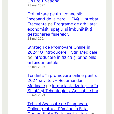
Un Erou Național
23 mai 2024
Optimizare pentru conversii:
începând de la zero. – FAQ – Intrebari
Frecvente
pe
Programe de arhivare:
economisiți spațiul și îmbunătățiți
gestionarea fișierelor.
23 mai 2024
Strategii de Promovare Online în
2024: O Introducere – Stiri Medicale
pe
Introducere în fizică și principiile
ei fundamentale
23 mai 2024
Tendințe în promovare online pentru
2024 și viitor. – Recomandari
Medicale
pe
Importanța Izotopilor în
Știință și Tehnologie și Aplicațiile Lor
23 mai 2024
Tehnici Avansate de Promovare
Online pentru a Rămâne În Fața
Competiției – Tratament Natural
pe