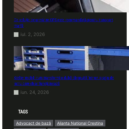
Ce soluție de urmărire GPS este recomandată pentru transport
marfă
iul. 2, 2026
Atelier mobil: cum transformi o dubă obișnuită într-un spațiu de
lucru care chiar funcționează
iun. 24, 2026
TAGS
Advocact de bază
Alianta National Crestina