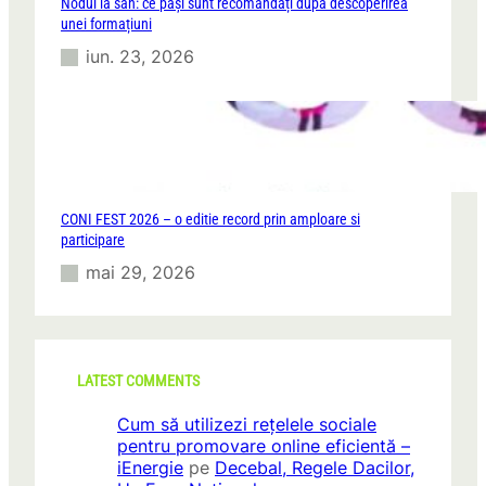
Nodul la sân: ce pași sunt recomandați după descoperirea
unei formațiuni
iun. 23, 2026
CONI FEST 2026 – o editie record prin amploare si
participare
mai 29, 2026
LATEST COMMENTS
Cum să utilizezi rețelele sociale
pentru promovare online eficientă –
iEnergie
pe
Decebal, Regele Dacilor,