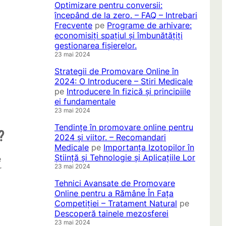
Optimizare pentru conversii:
începând de la zero. – FAQ – Intrebari
Frecvente
pe
Programe de arhivare:
economisiți spațiul și îmbunătățiți
gestionarea fișierelor.
23 mai 2024
Strategii de Promovare Online în
2024: O Introducere – Stiri Medicale
pe
Introducere în fizică și principiile
ei fundamentale
o
23 mai 2024
Tendințe în promovare online pentru
?
2024 și viitor. – Recomandari
Medicale
pe
Importanța Izotopilor în
Știință și Tehnologie și Aplicațiile Lor
e
23 mai 2024
r
Tehnici Avansate de Promovare
Online pentru a Rămâne În Fața
Competiției – Tratament Natural
pe
Descoperă tainele mezosferei
23 mai 2024