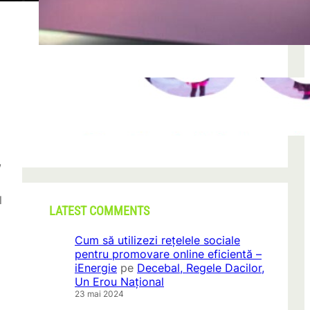
după descoperirea unei formațiuni
iun. 23, 2026
CONI FEST 2026 – o editie record prin
amploare si participare
mai 29, 2026
,
l
LATEST COMMENTS
Cum să utilizezi rețelele sociale
pentru promovare online eficientă –
iEnergie
pe
Decebal, Regele Dacilor,
Un Erou Național
23 mai 2024