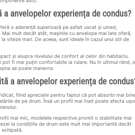
 componente auto.
ă a anvelopelor experiența de condus?
feră o aderență superioară pe asfalt uscat și umed,
e. Mai mult decât atât, mașinile cu anvelope mai late oferă,
, la viteze mari. De aceea, sunt ideale în cazul unui stil de
ct și asupra nivelului de confort al celor din habitaclu.
ot fi mai puțin confortabile la rulare. Nu în ultimul rând, 
așina se poate manevra.
ită a anvelopelor experiența de condus
idicat, fiind apreciate pentru faptul că pot absorbi mai bin
lările de pe drum. Însă un profil mai înalt poate afecta ușo
olanului.
ofil mai mic, modelele respective promit o stabilitate mai
tezei la condițiile de drum este mult mai importantă decât
te echipată.