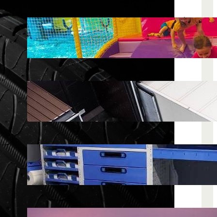
LATEST POSTS
Soluții pentru părinții care vor să își vadă
copiii explorând în loc să stea pe
telefoane
iul. 25, 2026
Ce soluție de urmărire GPS este
recomandată pentru transport marfă
iul. 2, 2026
Atelier mobil: cum transformi o dubă
obișnuită într-un spațiu de lucru care
chiar funcționează
iun. 24, 2026
Nodul la sân: ce pași sunt recomandați