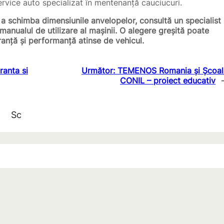
service auto specializat în mentenanță cauciucuri.
 a schimba dimensiunile anvelopelor, consultă un specialist
 manualul de utilizare al mașinii. O alegere greșită poate
ranță și performanță atinse de vehicul.
ranta si
Următor:
TEMENOS Romania și Școal
CONIL – proiect educativ
Sc