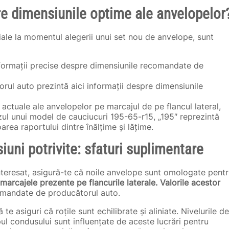
pre dimensiunile optime ale anvelopelor
țiale la momentul alegerii unui set nou de anvelope, sunt
nformații precise despre dimensiunile recomandate de
ul auto prezintă aici informații despre dimensiunile
 actuale ale anvelopelor pe marcajul de pe flancul lateral,
azul unui model de cauciucuri 195-65-r15, „195″ reprezintă
oarea raportului dintre înălțime și lățime.
uni potrivite: sfaturi suplimentare
interesat, asigură-te că noile anvelope sunt omologate pent
 marcajele prezente pe flancurile laterale. Valorile acestor
comandate de producătorul auto.
asiguri că roțile sunt echilibrate și aliniate. Nivelurile de
pul condusului sunt influențate de aceste lucrări pentru