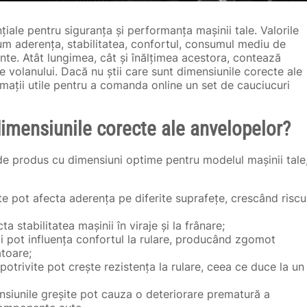
iale pentru siguranța și performanța mașinii tale. Valorile
um aderența, stabilitatea, confortul, consumul mediu de
te. Atât lungimea, cât și înălțimea acestora, contează
 volanului. Dacă nu știi care sunt dimensiunile corecte ale
rmații utile pentru a comanda online un set de cauciucuri
dimensiunile corecte ale anvelopelor?
de produs cu dimensiuni optime pentru modelul mașinii tale
te pot afecta aderența pe diferite suprafețe, crescând riscu
a stabilitatea mașinii în viraje și la frânare;
i pot influența confortul la rulare, producând zgomot
toare;
trivite pot crește rezistența la rulare, ceea ce duce la un
siunile greșite pot cauza o deteriorare prematură a