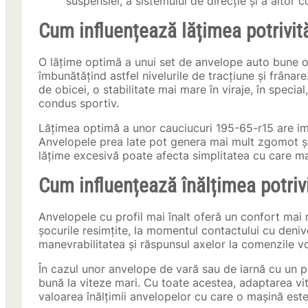
suspensiei, a sistemului de direcție și a altor
Cum influențează lățimea potrivit
O lățime optimă a unui set de anvelope auto bune o
îmbunătățind astfel nivelurile de tracțiune și frânar
de obicei, o stabilitate mai mare în viraje, în special
condus sportiv.
Lățimea optimă a unor cauciucuri 195-65-r15 are impa
Anvelopele prea late pot genera mai mult zgomot și p
lățime excesivă poate afecta simplitatea cu care m
Cum influențează înălțimea potriv
Anvelopele cu profil mai înalt oferă un confort mai r
șocurile resimțite, la momentul contactului cu denive
manevrabilitatea și răspunsul axelor la comenzile v
În cazul unor anvelope de vară sau de iarnă cu un pr
bună la viteze mari. Cu toate acestea, adaptarea vi
valoarea înălțimii anvelopelor cu care o mașină es