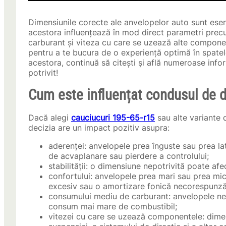
Dimensiunile corecte ale anvelopelor auto sunt esenț
acestora influențează în mod direct parametri prec
carburant și viteza cu care se uzează alte componen
pentru a te bucura de o experiență optimă în spatele
acestora, continuă să citești și află numeroase info
potrivit!
Cum este influențat condusul de 
Dacă alegi
cauciucuri 195-65-r15
sau alte variante 
decizia are un impact pozitiv asupra:
aderenței: anvelopele prea înguste sau prea la
de acvaplanare sau pierdere a controlului;
stabilității: o dimensiune nepotrivită poate afect
confortului: anvelopele prea mari sau prea mic
excesiv sau o amortizare fonică necorespunză
consumului mediu de carburant: anvelopele nepo
consum mai mare de combustibil;
vitezei cu care se uzează componentele: dimen