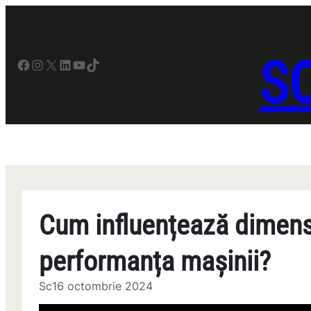
Sari
la
conținut
SO
Facebook
Instagram
X
LinkedIn
YouTube
TikTok
Cum influențează dimens
performanța mașinii?
Sc
16 octombrie 2024