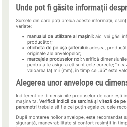
Unde pot fi găsite informații des
Sursele din care poți prelua aceste informații, esen
variate:
manualul de utilizare al mașinii:
aici vei găsi i
producător;
eticheta de pe ușa șoferului:
adesea, producător
originale ale anvelopelor;
marcajele produselor noi:
verifică dimensiunile
pentru a te asigura că sunt cele corecte; în c
valoarea lățimii (mm), în timp ce „65″ este val
Alegerea unor anvelope cu dimensi
Indiferent de dimensiunile produselor de care ești 
mașina ta.
Verifică indicii de sarcină și viteză de pe
parametri
trebuie să fie cel puțin egale cu cele re
După montarea noilor anvelope, este recomandat să te 
siguranță, manevrabilitate și confort resimțit în tim