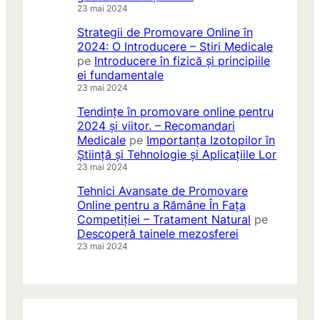
23 mai 2024
Strategii de Promovare Online în
2024: O Introducere – Stiri Medicale
pe
Introducere în fizică și principiile
ei fundamentale
23 mai 2024
Tendințe în promovare online pentru
2024 și viitor. – Recomandari
Medicale
pe
Importanța Izotopilor în
Știință și Tehnologie și Aplicațiile Lor
23 mai 2024
Tehnici Avansate de Promovare
Online pentru a Rămâne În Fața
Competiției – Tratament Natural
pe
Descoperă tainele mezosferei
23 mai 2024