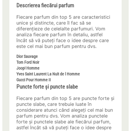
Descrierea fiecărui parfum
Fiecare parfum din top 5 are caracteristici
unice și distincte, care îl fac să se
diferențieze de celelalte parfumuri. Vom
analiza fiecare parfum în detaliu, astfel
încât să vă puteți face o idee despre care
este cel mai bun parfum pentru dvs.
Dior Sauvage
Tom Ford Noir
Joop! Homme
Yves Saint Laurent La Nuit de l Homme
Gucci Pour Homme II
Puncte forte și puncte slabe
Fiecare parfum din top 5 are puncte forte și
puncte slabe, care trebuie luate în
considerare atunci când alegeți cel mai bun
parfum pentru dvs. Vom analiza punctele
forte și punctele slabe ale fiecărui parfum,
astfel încât să vă puteți face o idee despre