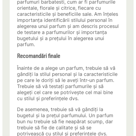
parfumuri barbatesti, cum ar fi parfumurile
orientale, florale și citrice, fiecare cu
caracteristicile și beneficiile sale. Am înțeles
importanța identificării stilului personal în
alegerea unui parfum și am descris procesul
de testare a parfumurilor și importanța
bugetului și a prețului în alegerea unui
parfum.
Recomandări finale
Înainte de a alege un parfum, trebuie să vă
gândiți la stilul personal și la caracteristicile
pe care le doriți să le aveți într-un parfum.
Trebuie să vă testați parfumurile și să
alegeți cel care se potrivește cel mai bine
cu stilul și preferințele dvs.
De asemenea, trebuie să vă gândiți la
bugetul și la prețul parfumului. Un parfum
bun nu trebuie să fie neapărat scump, dar
trebuie să fie de calitate și să se
potrivească cu stilul și preferințele dvs.