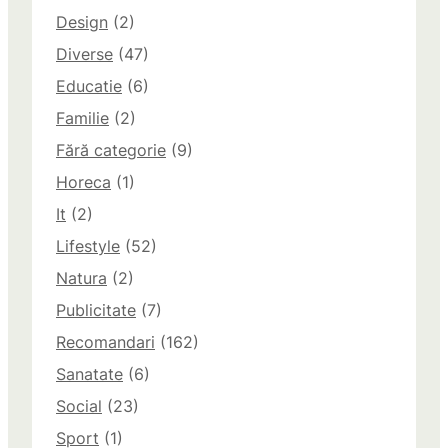
Design
(2)
Diverse
(47)
Educatie
(6)
Familie
(2)
Fără categorie
(9)
Horeca
(1)
It
(2)
Lifestyle
(52)
Natura
(2)
Publicitate
(7)
Recomandari
(162)
Sanatate
(6)
Social
(23)
Sport
(1)