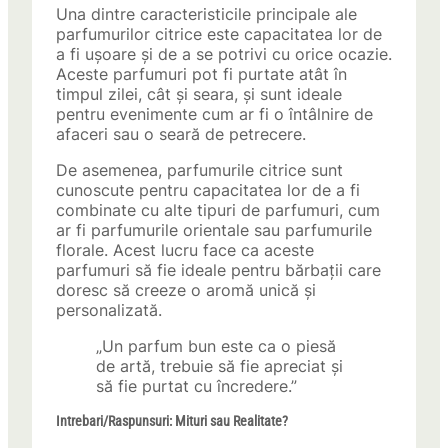
Una dintre caracteristicile principale ale
parfumurilor citrice este capacitatea lor de
a fi ușoare și de a se potrivi cu orice ocazie.
Aceste parfumuri pot fi purtate atât în
timpul zilei, cât și seara, și sunt ideale
pentru evenimente cum ar fi o întâlnire de
afaceri sau o seară de petrecere.
De asemenea, parfumurile citrice sunt
cunoscute pentru capacitatea lor de a fi
combinate cu alte tipuri de parfumuri, cum
ar fi parfumurile orientale sau parfumurile
florale. Acest lucru face ca aceste
parfumuri să fie ideale pentru bărbații care
doresc să creeze o aromă unică și
personalizată.
„Un parfum bun este ca o piesă
de artă, trebuie să fie apreciat și
să fie purtat cu încredere.”
Intrebari/Raspunsuri: Mituri sau Realitate?