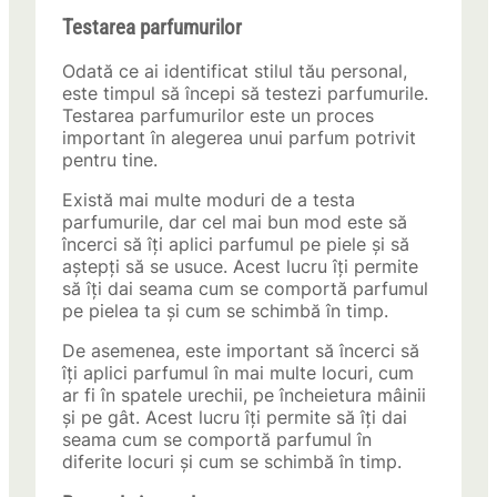
Testarea parfumurilor
Odată ce ai identificat stilul tău personal,
este timpul să începi să testezi parfumurile.
Testarea parfumurilor este un proces
important în alegerea unui parfum potrivit
pentru tine.
Există mai multe moduri de a testa
parfumurile, dar cel mai bun mod este să
încerci să îți aplici parfumul pe piele și să
aștepți să se usuce. Acest lucru îți permite
să îți dai seama cum se comportă parfumul
pe pielea ta și cum se schimbă în timp.
De asemenea, este important să încerci să
îți aplici parfumul în mai multe locuri, cum
ar fi în spatele urechii, pe încheietura mâinii
și pe gât. Acest lucru îți permite să îți dai
seama cum se comportă parfumul în
diferite locuri și cum se schimbă în timp.