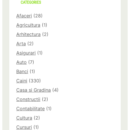
CATEGORIES
Afaceri
(28)
Agricultura
(1)
Arhitectura
(2)
Arta
(2)
Asigurari
(1)
Auto
(7)
Banci
(1)
Caini
(330)
Casa si Gradina
(4)
Constructii
(2)
Contabilitate
(1)
Cultura
(2)
Cursuri
(1)