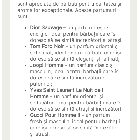
sunt apreciate de bărbați pentru calitatea și
aroma lor excepționale. Aceste parfumuri
sunt:
Dior Sauvage
– un parfum fresh și
energic, ideal pentru bărbații care își
doresc să se simtă încrezători și atrași;
Tom Ford Noir
– un parfum oriental și
sofisticat, ideal pentru bărbații care își
doresc să se simtă eleganți și rafinați;
Joop! Homme
– un parfum clasic și
masculin, ideal pentru bărbații care își
doresc să se simtă încrezători și
puternici;
Yves Saint Laurent La Nuit de l
Homme
– un parfum oriental și
seducător, ideal pentru bărbații care își
doresc să se simtă atrași și încrezători;
Gucci Pour Homme II
– un parfum
fresh și masculin, ideal pentru bărbații
care își doresc să se simtă încrezători
și atrași.