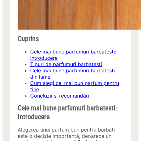
Cuprins
Cele mai bune parfumuri barbatesti:
Introducere
Tipuri de parfumuri barbatesti
Cele mai bune parfumuri barbatesti
din lume
Cum alegi cel mai bun parfum pentru
tine
Concluzii și recomandări
Cele mai bune parfumuri barbatesti:
Introducere
Alegerea unui parfum bun pentru barbati
este o decizie importantă, deoarece un