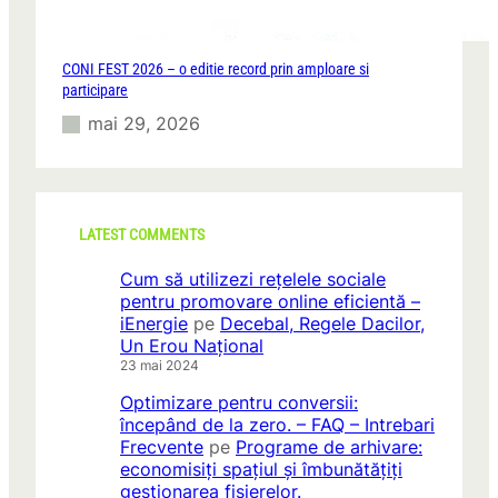
CONI FEST 2026 – o editie record prin amploare si
participare
mai 29, 2026
LATEST COMMENTS
Cum să utilizezi rețelele sociale
pentru promovare online eficientă –
iEnergie
pe
Decebal, Regele Dacilor,
Un Erou Național
23 mai 2024
Optimizare pentru conversii:
începând de la zero. – FAQ – Intrebari
Frecvente
pe
Programe de arhivare:
economisiți spațiul și îmbunătățiți
gestionarea fișierelor.