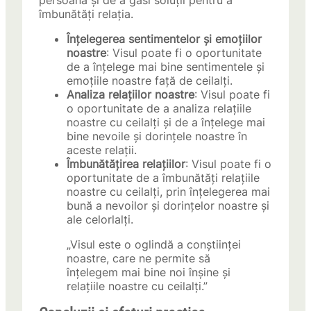
persoană și de a găsi soluții pentru a
îmbunătăți relația.
Înțelegerea sentimentelor și emoțiilor
noastre
: Visul poate fi o oportunitate
de a înțelege mai bine sentimentele și
emoțiile noastre față de ceilalți.
Analiza relațiilor noastre
: Visul poate fi
o oportunitate de a analiza relațiile
noastre cu ceilalți și de a înțelege mai
bine nevoile și dorințele noastre în
aceste relații.
Îmbunătățirea relațiilor
: Visul poate fi o
oportunitate de a îmbunătăți relațiile
noastre cu ceilalți, prin înțelegerea mai
bună a nevoilor și dorințelor noastre și
ale celorlalți.
„Visul este o oglindă a conștiinței
noastre, care ne permite să
înțelegem mai bine noi înșine și
relațiile noastre cu ceilalți.”