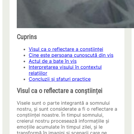
Cuprins
Visul ca o reflectare a conștiinței
Cine este persoana cunoscută din vis
Actul de a bate în vis
Interpretarea visului în contextul
relațiilor
Concluzii și sfaturi practice
Visul ca o reflectare a conștiinței
Visele sunt o parte integrantă a somnului
nostru, și sunt considerate a fi o reflectare a
conștiinței noastre. În timpul somnului,
creierul nostru procesează informațiile și
emoțiile acumulate în timpul zilei, și le
transformă în imagini și scenarii care ne