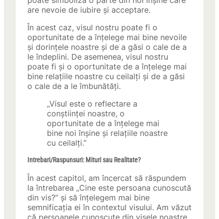
poate simboliza o parte din noi înșine care
are nevoie de iubire și acceptare.
În acest caz, visul nostru poate fi o
oportunitate de a înțelege mai bine nevoile
și dorințele noastre și de a găsi o cale de a
le îndeplini. De asemenea, visul nostru
poate fi și o oportunitate de a înțelege mai
bine relațiile noastre cu ceilalți și de a găsi
o cale de a le îmbunătăți.
„Visul este o reflectare a
conștiinței noastre, o
oportunitate de a înțelege mai
bine noi înșine și relațiile noastre
cu ceilalți.”
Intrebari/Raspunsuri: Mituri sau Realitate?
În acest capitol, am încercat să răspundem
la întrebarea „Cine este persoana cunoscută
din vis?” și să înțelegem mai bine
semnificația ei în contextul visului. Am văzut
că persoanele cunoscute din visele noastre