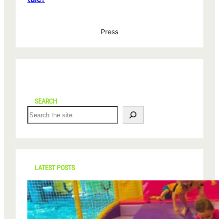
Press
SEARCH
S
e
a
r
c
h
LATEST POSTS