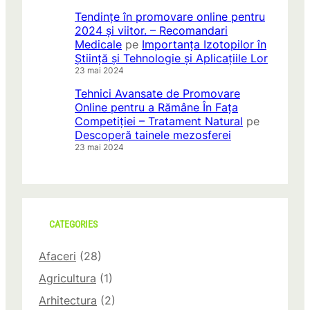
Tendințe în promovare online pentru
2024 și viitor. – Recomandari
Medicale
pe
Importanța Izotopilor în
Știință și Tehnologie și Aplicațiile Lor
23 mai 2024
Tehnici Avansate de Promovare
Online pentru a Rămâne În Fața
Competiției – Tratament Natural
pe
Descoperă tainele mezosferei
23 mai 2024
CATEGORIES
Afaceri
(28)
Agricultura
(1)
Arhitectura
(2)