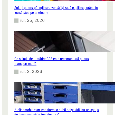
Soluții pentru părinții care vor să își vadă copiii explorând în
loc să stea pe telefoane
iul. 25, 2026
Ce soluție de urmărire GPS este recomandată pentru
transport marfă
iul. 2, 2026
Atelier mobil: cum transformi o dubă obișnuită într-un spațiu
de lucru care chiar funcționează