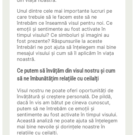
din viața noastră.
Unul dintre cele mai importante lucruri pe
care trebuie să le facem este să ne
întrebăm ce înseamnă visul pentru noi. Ce
emoții și sentimente au fost activate în
timpul visului? Ce simboluri și imagini au
fost prezente? Răspunsurile la aceste
întrebări ne pot ajuta să înțelegem mai bine
mesajul visului și cum să îl aplicăm în viața
noastră.
Ce putem să învățăm din visul nostru și cum
să ne îmbunătățim relațiile cu ceilalți
Visul nostru ne poate oferi oportunități de
învățătură și creștere personală. De pildă,
dacă în vis am bătut pe cineva cunoscut,
putem să ne întrebăm ce emoții și
sentimente au fost activate în timpul visului.
Această analiză ne poate ajuta să înțelegem
mai bine nevoile și dorințele noastre în
relațiile cu ceilalți.