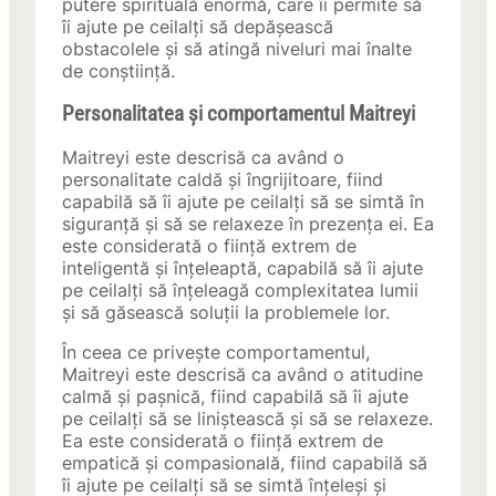
putere spirituală enormă, care îi permite să
îi ajute pe ceilalți să depășească
obstacolele și să atingă niveluri mai înalte
de conștiință.
Personalitatea și comportamentul Maitreyi
Maitreyi este descrisă ca având o
personalitate caldă și îngrijitoare, fiind
capabilă să îi ajute pe ceilalți să se simtă în
siguranță și să se relaxeze în prezența ei. Ea
este considerată o ființă extrem de
inteligentă și înțeleaptă, capabilă să îi ajute
pe ceilalți să înțeleagă complexitatea lumii
și să găsească soluții la problemele lor.
În ceea ce privește comportamentul,
Maitreyi este descrisă ca având o atitudine
calmă și pașnică, fiind capabilă să îi ajute
pe ceilalți să se liniștească și să se relaxeze.
Ea este considerată o ființă extrem de
empatică și compasională, fiind capabilă să
îi ajute pe ceilalți să se simtă înțeleși și