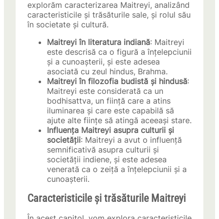
explorăm caracterizarea Maitreyi, analizând
caracteristicile și trăsăturile sale, și rolul său
în societate și cultură.
Maitreyi în literatura indiană
: Maitreyi
este descrisă ca o figură a înțelepciunii
și a cunoașterii, și este adesea
asociată cu zeul hindus, Brahma.
Maitreyi în filozofia budistă și hindusă
:
Maitreyi este considerată ca un
bodhisattva, un ființă care a atins
iluminarea și care este capabilă să
ajute alte ființe să atingă aceeași stare.
Influența Maitreyi asupra culturii și
societății
: Maitreyi a avut o influență
semnificativă asupra culturii și
societății indiene, și este adesea
venerată ca o zeiță a înțelepciunii și a
cunoașterii.
Caracteristicile și trăsăturile Maitreyi
În acest capitol, vom explora caracteristicile