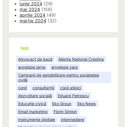
iunie 2024
(29)
mai 2024
(158)
aprilie 2024
(49)
martie 2024
(32)
TAGS
Advocact de bază
Alianta National Crestina
anvelope iarna
anvelope vara
Campanii de sensibilizare pentru societatea
civilă
conil
consultanță
copii atipici
dezvoltare socială
Eduard Petrescu
Educație civică
Eko Group
Eko News
Email marketing
Florin Simion
Instrumente digitale
intermediere