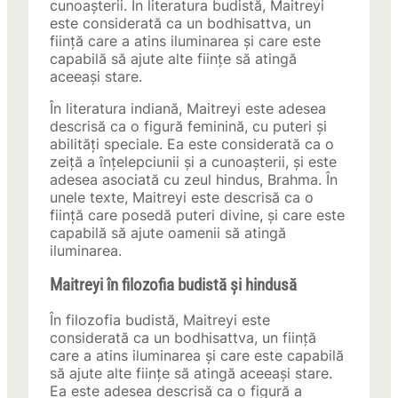
cunoașterii. În literatura budistă, Maitreyi
este considerată ca un bodhisattva, un
ființă care a atins iluminarea și care este
capabilă să ajute alte ființe să atingă
aceeași stare.
În literatura indiană, Maitreyi este adesea
descrisă ca o figură feminină, cu puteri și
abilități speciale. Ea este considerată ca o
zeiță a înțelepciunii și a cunoașterii, și este
adesea asociată cu zeul hindus, Brahma. În
unele texte, Maitreyi este descrisă ca o
ființă care posedă puteri divine, și care este
capabilă să ajute oamenii să atingă
iluminarea.
Maitreyi în filozofia budistă și hindusă
În filozofia budistă, Maitreyi este
considerată ca un bodhisattva, un ființă
care a atins iluminarea și care este capabilă
să ajute alte ființe să atingă aceeași stare.
Ea este adesea descrisă ca o figură a