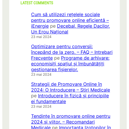
LATEST COMMENTS
Cum să utilizezi rețelele sociale
pentru promovare online eficientă –
iEnergie
pe
Decebal, Regele Dacilor,
Un Erou Național
23 mai 2024
Optimizare pentru conversii:
începând de la zero. – FAQ – Intrebari
Frecvente
pe
Programe de arhivare:
economisiți spațiul și îmbunătățiți
gestionarea fișierelor.
23 mai 2024
Strategii de Promovare Online în
2024: O Introducere – Stiri Medicale
pe
Introducere în fizică și principiile
ei fundamentale
23 mai 2024
Tendințe în promovare online pentru
2024 și viitor. – Recomandari
Medicale
pe
Importanța Izotopilor în