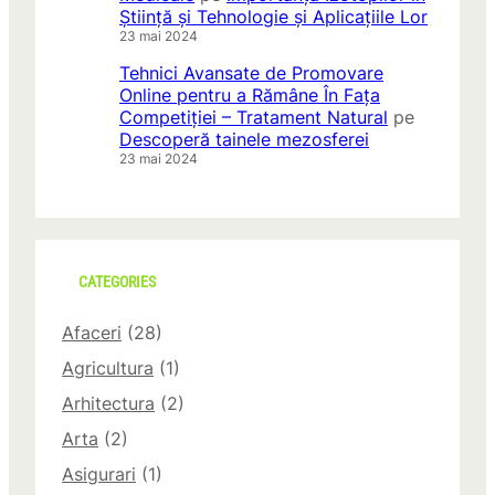
Știință și Tehnologie și Aplicațiile Lor
23 mai 2024
Tehnici Avansate de Promovare
Online pentru a Rămâne În Fața
Competiției – Tratament Natural
pe
Descoperă tainele mezosferei
23 mai 2024
CATEGORIES
Afaceri
(28)
Agricultura
(1)
Arhitectura
(2)
Arta
(2)
Asigurari
(1)