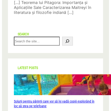
[…] Teorema lui Pitagora: Importanța și
Aplicațiile Sale Caracterizarea Maitreyi în
literatura și filozofie indiană […]
SEARCH
S
e
a
r
c
h
LATEST POSTS
Soluții pentru părinții care vor să își vadă copiii explorând în
loc să stea pe telefoane