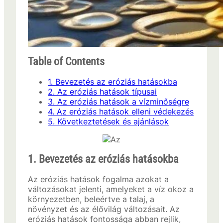
Table of Contents
1. Bevezetés az eróziás hatásokba
2. Az eróziás hatások típusai
3. Az eróziás hatások a vízminőségre
4. Az eróziás hatások elleni védekezés
5. Következtetések és ajánlások
1. Bevezetés az eróziás hatásokba
Az eróziás hatások fogalma azokat a
változásokat jelenti, amelyeket a víz okoz a
környezetben, beleértve a talaj, a
növényzet és az élővilág változásait. Az
eróziás hatások fontossága abban rejlik,