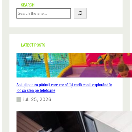
SEARCH
S
e
a
r
c
h
LATEST POSTS
Soluții pentru părinții care vor să își vadă copiii explorând în
loc să stea pe telefoane
iul. 25, 2026