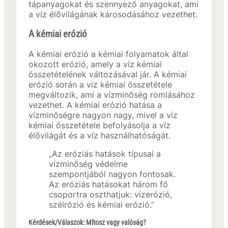
tápanyagokat és szennyező anyagokat, ami
a víz élővilágának károsodásához vezethet.
A kémiai erózió
A kémiai erózió a kémiai folyamatok által
okozott erózió, amely a víz kémiai
összetételének változásával jár. A kémiai
erózió során a víz kémiai összetétele
megváltozik, ami a vízminőség romlásához
vezethet. A kémiai erózió hatása a
vízminőségre nagyon nagy, mivel a víz
kémiai összetétele befolyásolja a víz
élővilágát és a víz használhatóságát.
„Az eróziás hatások típusai a
vízminőség védelme
szempontjából nagyon fontosak.
Az eróziás hatásokat három fő
csoportra oszthatjuk: vízerózió,
szélrózió és kémiai erózió.”
Kérdések/Válaszok: Mítosz vagy valóság?