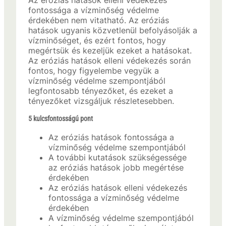
Az eróziás hatások elleni védekezés
fontossága a vízminőség védelme
érdekében nem vitatható. Az eróziás
hatások ugyanis közvetlenül befolyásolják a
vízminőséget, és ezért fontos, hogy
megértsük és kezeljük ezeket a hatásokat.
Az eróziás hatások elleni védekezés során
fontos, hogy figyelembe vegyük a
vízminőség védelme szempontjából
legfontosabb tényezőket, és ezeket a
tényezőket vizsgáljuk részletesebben.
5 kulcsfontosságú pont
Az eróziás hatások fontossága a
vízminőség védelme szempontjából
A további kutatások szükségessége
az eróziás hatások jobb megértése
érdekében
Az eróziás hatások elleni védekezés
fontossága a vízminőség védelme
érdekében
A vízminőség védelme szempontjából