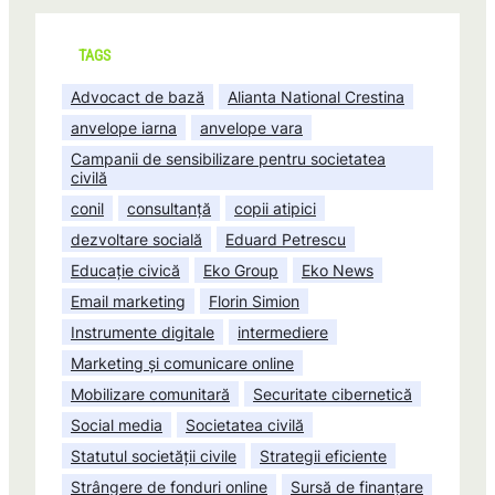
TAGS
Advocact de bază
Alianta National Crestina
anvelope iarna
anvelope vara
Campanii de sensibilizare pentru societatea
civilă
conil
consultanță
copii atipici
dezvoltare socială
Eduard Petrescu
Educație civică
Eko Group
Eko News
Email marketing
Florin Simion
Instrumente digitale
intermediere
Marketing și comunicare online
Mobilizare comunitară
Securitate cibernetică
Social media
Societatea civilă
Statutul societății civile
Strategii eficiente
Strângere de fonduri online
Sursă de finanțare