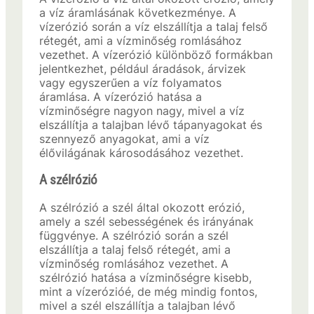
a víz áramlásának következménye. A
vízerózió során a víz elszállítja a talaj felső
rétegét, ami a vízminőség romlásához
vezethet. A vízerózió különböző formákban
jelentkezhet, például áradások, árvizek
vagy egyszerűen a víz folyamatos
áramlása. A vízerózió hatása a
vízminőségre nagyon nagy, mivel a víz
elszállítja a talajban lévő tápanyagokat és
szennyező anyagokat, ami a víz
élővilágának károsodásához vezethet.
A szélrózió
A szélrózió a szél által okozott erózió,
amely a szél sebességének és irányának
függvénye. A szélrózió során a szél
elszállítja a talaj felső rétegét, ami a
vízminőség romlásához vezethet. A
szélrózió hatása a vízminőségre kisebb,
mint a vízerózióé, de még mindig fontos,
mivel a szél elszállítja a talajban lévő