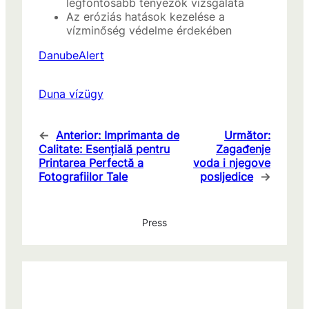
legfontosabb tényezők vizsgálata
Az eróziás hatások kezelése a
vízminőség védelme érdekében
DanubeAlert
Duna vízügy
←
Anterior:
Imprimanta de
Următor:
Calitate: Esențială pentru
Zagađenje
Printarea Perfectă a
voda i njegove
Fotografiilor Tale
posljedice
→
Press