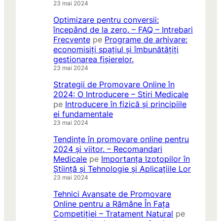
23 mai 2024
Optimizare pentru conversii:
începând de la zero. – FAQ – Intrebari
Frecvente
pe
Programe de arhivare:
economisiți spațiul și îmbunătățiți
gestionarea fișierelor.
23 mai 2024
Strategii de Promovare Online în
2024: O Introducere – Stiri Medicale
pe
Introducere în fizică și principiile
ei fundamentale
23 mai 2024
Tendințe în promovare online pentru
2024 și viitor. – Recomandari
Medicale
pe
Importanța Izotopilor în
Știință și Tehnologie și Aplicațiile Lor
23 mai 2024
Tehnici Avansate de Promovare
Online pentru a Rămâne În Fața
Competiției – Tratament Natural
pe