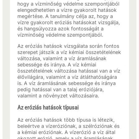
hogy a vízminőség védelme szempontjából
elengedhetetlen a vízre gyakorolt hatások
megértése. A tanulmány célja az, hogy a
vízre gyakorolt eróziás hatásokat vizsgálja,
és hangsúlyozza azok fontosságát a
vízminőség védelme szempontjából.
Az eróziás hatások vizsgálata során fontos
szerepet játszik a víz kémiai összetételének
változása, valamint a víz áramlásának
sebessége és iránya. A víz kémiai
összetételének változása hatással van a víz
élővilágára, valamint a víz átláthatóságára
is. A víz áramlásának sebessége és iránya
pedig hatással van a talaj eróziójára,
valamint a növényzet változásaira.
Az eróziás hatások típusai
Az eróziás hatások több típusa is létezik,
beleértve a vízeróziónak, a szélróziónak és
a kémiai eróziónak. A vízerózió a víz által
okozott erózió, amely a víz áramlásának