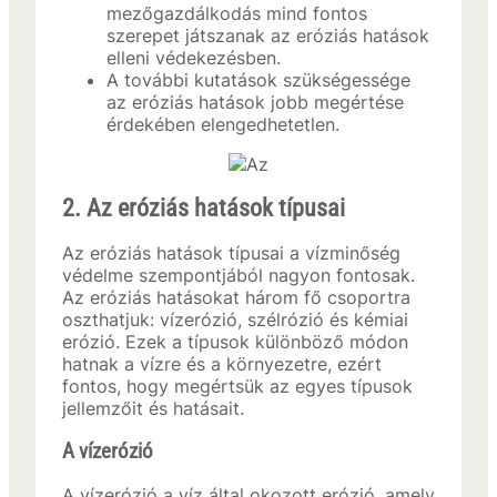
mezőgazdálkodás mind fontos
szerepet játszanak az eróziás hatások
elleni védekezésben.
A további kutatások szükségessége
az eróziás hatások jobb megértése
érdekében elengedhetetlen.
2. Az eróziás hatások típusai
Az eróziás hatások típusai a vízminőség
védelme szempontjából nagyon fontosak.
Az eróziás hatásokat három fő csoportra
oszthatjuk: vízerózió, szélrózió és kémiai
erózió. Ezek a típusok különböző módon
hatnak a vízre és a környezetre, ezért
fontos, hogy megértsük az egyes típusok
jellemzőit és hatásait.
A vízerózió
A vízerózió a víz által okozott erózió, amely