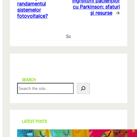
îngrijitorii pacienților
randamentul
cu Parkinson: sfaturi
sistemelor
și resurse
→
fotovoltaice?
Sc
SEARCH
S
e
a
r
c
h
LATEST POSTS