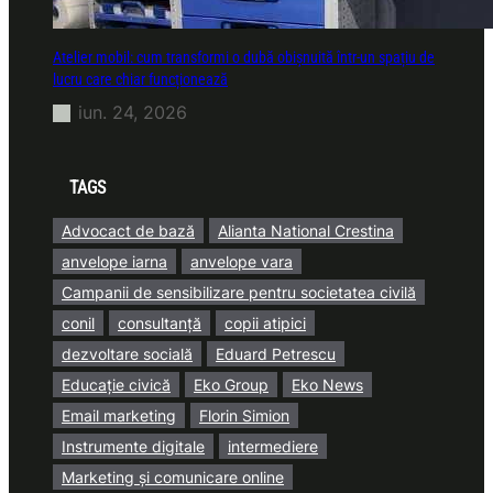
Atelier mobil: cum transformi o dubă obișnuită într-un spațiu de
lucru care chiar funcționează
iun. 24, 2026
TAGS
Advocact de bază
Alianta National Crestina
anvelope iarna
anvelope vara
Campanii de sensibilizare pentru societatea civilă
conil
consultanță
copii atipici
dezvoltare socială
Eduard Petrescu
Educație civică
Eko Group
Eko News
Email marketing
Florin Simion
Instrumente digitale
intermediere
Marketing și comunicare online