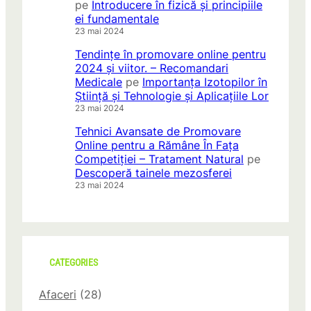
pe
Introducere în fizică și principiile
ei fundamentale
23 mai 2024
Tendințe în promovare online pentru
2024 și viitor. – Recomandari
Medicale
pe
Importanța Izotopilor în
Știință și Tehnologie și Aplicațiile Lor
23 mai 2024
Tehnici Avansate de Promovare
Online pentru a Rămâne În Fața
Competiției – Tratament Natural
pe
Descoperă tainele mezosferei
23 mai 2024
CATEGORIES
Afaceri
(28)