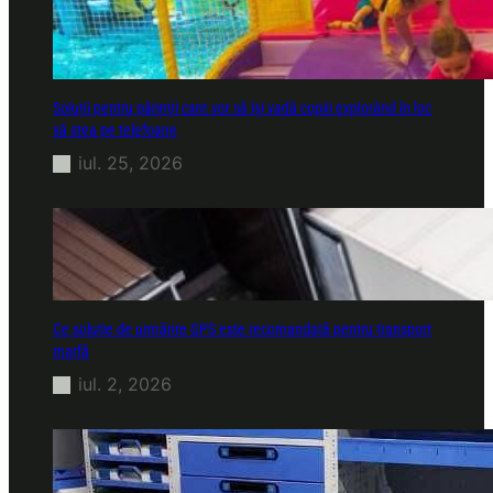
Soluții pentru părinții care vor să își vadă copiii explorând în loc
să stea pe telefoane
iul. 25, 2026
Ce soluție de urmărire GPS este recomandată pentru transport
marfă
iul. 2, 2026