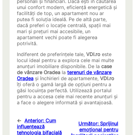
personali și financiari. Dacă ești în căutarea
unui confort modern, eficiență energetică și
facilități de top, un apartament nou ar
putea fi soluția ideală. Pe de altă parte,
dacă preferi o locație centrală, spații mai
mari și prețuri mai accesibile, un
apartament vechi poate fi alegerea
potrivită.
Indiferent de preferințele tale,
VDI.ro
este
locul ideal pentru a explora cele mai multe
anunțuri imobiliare disponibile. De la
case
de vânzare Oradea
la
terenuri de vânzare
Oradea
și închirieri de apartamente,
VDI.ro
îți oferă o gamă largă de opțiuni pentru a
găsi locuința perfectă. Utilizează portalul
pentru a accesa cele mai recente anunțuri și
a face o alegere informată și avantajoasă.
←
Anterior:
Cum
Următor:
Sprijinul
influențează
emoțional pentru
tehnologia bifacială