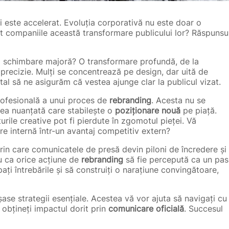
i este accelerat. Evoluția corporativă nu este doar o
it companiile această transformare publicului lor? Răspunsu
 schimbare majoră? O transformare profundă, de la
ă precizie. Mulți se concentrează pe design, dar uită de
ital să ne asigurăm că vestea ajunge clar la publicul vizat.
rofesională a unui proces de
rebranding
. Acesta nu se
ea nuanțată care stabilește o
poziționare nouă
pe piață.
turile creative pot fi pierdute în zgomotul pieței. Vă
re internă într-un avantaj competitiv extern?
rin care comunicatele de presă devin piloni de încredere și
ru ca orice acțiune de
rebranding
să fie percepută ca un pas
ipați întrebările și să construiți o narațiune convingătoare,
ase strategii esențiale. Acestea vă vor ajuta să navigați cu
să obțineți impactul dorit prin
comunicare oficială
. Succesul