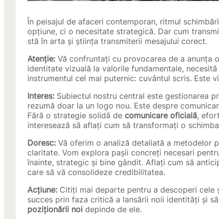
În peisajul de afaceri contemporan, ritmul schimbări
opțiune, ci o necesitate strategică. Dar cum transm
stă în arta și știința transmiterii mesajului corect.
Atenție:
Vă confruntați cu provocarea de a anunța o
identitate vizuală la valorile fundamentale, necesit
instrumentul cel mai puternic: cuvântul scris. Este v
Interes:
Subiectul nostru central este gestionarea p
rezumă doar la un logo nou. Este despre comunicar
Fără o strategie solidă de
comunicare oficială
, efor
interesează să aflați cum să transformați o schimba
Doresc:
Vă oferim o analiză detaliată a metodelor p
claritate. Vom explora pașii concreți necesari pent
înainte, strategic și bine gândit. Aflați cum să antic
care să vă consolideze credibilitatea.
Acțiune:
Citiți mai departe pentru a descoperi cele ș
succes prin faza critică a lansării noii identități și 
poziționării noi
depinde de ele.