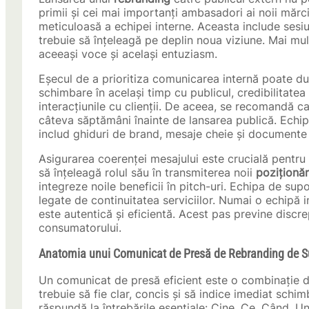
primii și cei mai importanți ambasadori ai noii mărc
meticuloasă a echipei interne. Aceasta include sesiu
trebuie să înțeleagă pe deplin noua viziune. Mai mult
aceeași voce și același entuziasm.
Eșecul de a prioritiza comunicarea internă poate duc
schimbare în același timp cu publicul, credibilitatea
interacțiunile cu clienții. De aceea, se recomandă 
câteva săptămâni înainte de lansarea publică. Echi
includ ghiduri de brand, mesaje cheie și documente
Asigurarea coerenței mesajului este crucială pentru
să înțeleagă rolul său în transmiterea noii
poziționăr
integreze noile beneficii în pitch-uri. Echipa de sup
legate de continuitatea serviciilor. Numai o echipă
este autentică și eficientă. Acest pas previne discr
consumatorului.
Anatomia unui Comunicat de Presă de Rebranding de 
Un comunicat de presă eficient este o combinație de
trebuie să fie clar, concis și să indice imediat schi
răspundă la întrebările esențiale: Cine, Ce, Când, 