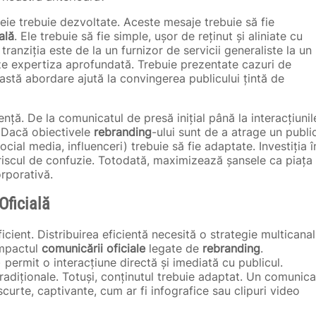
eie trebuie dezvoltate. Aceste mesaje trebuie să fie
ală
. Ele trebuie să fie simple, ușor de reținut și aliniate cu
ranziția este de la un furnizor de servicii generaliste la un
eze expertiza aprofundată. Trebuie prezentate cazuri de
astă abordare ajută la convingerea publicului țintă de
ță. De la comunicatul de presă inițial până la interacțiunil
. Dacă obiectivele
rebranding
-ului sunt de a atrage un publi
social media, influenceri) trebuie să fie adaptate. Investiția î
 riscul de confuzie. Totodată, maximizează șansele ca piața
rporativă.
Oficială
icient. Distribuirea eficientă necesită o strategie multicanal
impactul
comunicării oficiale
legate de
rebranding
.
 permit o interacțiune directă și imediată cu publicul.
tradiționale. Totuși, conținutul trebuie adaptat. Un comunica
curte, captivante, cum ar fi infografice sau clipuri video