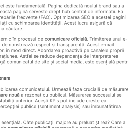
iei este fundamentală. Pagina dedicată noului brand sau a
ceastă pagină servește drept hub central de informații. Ea
trebările frecvente (FAQ). Optimizarea SEO a acestei pagini
iați cu schimbarea identității. Acest lucru asigură că
ima căutare.
ternic în procesul de
comunicare oficială
. Trimiterea unui e-
li demonstrează respect și transparență. Acest e-mail
lor, în mod direct. Abordarea proactivă pe canalele proprii
ațiunea. Astfel se reduce dependența de interpretarea
agă comunicatul de site și social media, este esențială pent
onare
blicarea comunicatului. Urmează faza crucială de măsurar
nare nouă
a rezonat cu publicul. Măsurarea succesului se
abiliți anterior. Acești KPIs pot include creșterea
percepției publice (sentiment analysis) sau îmbunătățirea
esențială. Câte publicații majore au preluat știrea? Care a