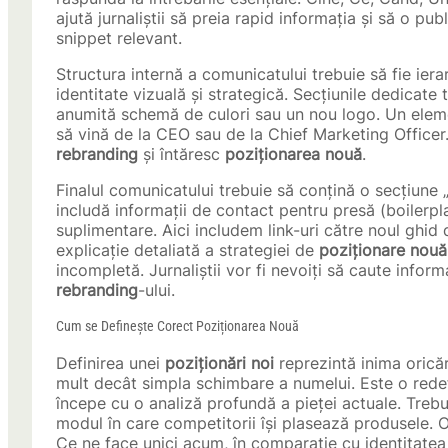
ajută jurnaliștii să preia rapid informația și să o pu
snippet relevant.
Structura internă a comunicatului trebuie să fie ier
identitate vizuală și strategică. Secțiunile dedicate
anumită schemă de culori sau un nou logo. Un eleme
să vină de la CEO sau de la Chief Marketing Officer
rebranding
și întăresc
poziționarea nouă
.
Finalul comunicatului trebuie să conțină o secțiun
includă informații de contact pentru presă (boilerpla
suplimentare. Aici includem link-uri către noul ghid 
explicație detaliată a strategiei de
poziționare nouă
incompletă. Jurnaliștii vor fi nevoiți să caute inform
rebranding
-ului.
Cum se Definește Corect Poziționarea Nouă
Definirea unei
poziționări noi
reprezintă inima orică
mult decât simpla schimbare a numelui. Este o redefi
începe cu o analiză profundă a pieței actuale. Trebu
modul în care competitorii își plasează produsele. 
Ce ne face unici acum, în comparație cu identitatea