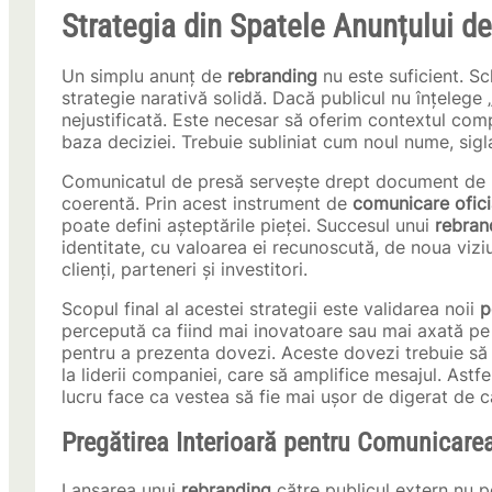
Strategia din Spatele Anunțului d
Un simplu anunț de
rebranding
nu este suficient. Sc
strategie narativă solidă. Dacă publicul nu înțelege 
nejustificată. Este necesar să oferim contextul com
baza deciziei. Trebuie subliniat cum noul nume, sigl
Comunicatul de presă servește drept document de re
coerentă. Prin acest instrument de
comunicare ofici
poate defini așteptările pieței. Succesul unui
rebran
identitate, cu valoarea ei recunoscută, de noua viziu
clienți, parteneri și investitori.
Scopul final al acestei strategii este validarea noii
p
percepută ca fiind mai inovatoare sau mai axată pe 
pentru a prezenta dovezi. Aceste dovezi trebuie să s
la liderii companiei, care să amplifice mesajul. Astf
lucru face ca vestea să fie mai ușor de digerat de că
Pregătirea Interioară pentru Comunicarea
Lansarea unui
rebranding
către publicul extern nu po