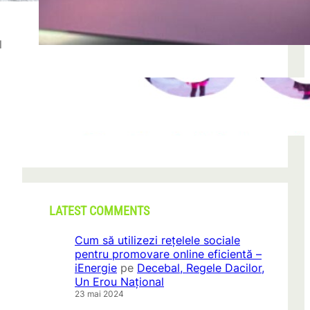
după descoperirea unei formațiuni
iun. 23, 2026
l
CONI FEST 2026 – o editie record prin
amploare si participare
mai 29, 2026
LATEST COMMENTS
Cum să utilizezi rețelele sociale
pentru promovare online eficientă –
iEnergie
pe
Decebal, Regele Dacilor,
Un Erou Național
23 mai 2024