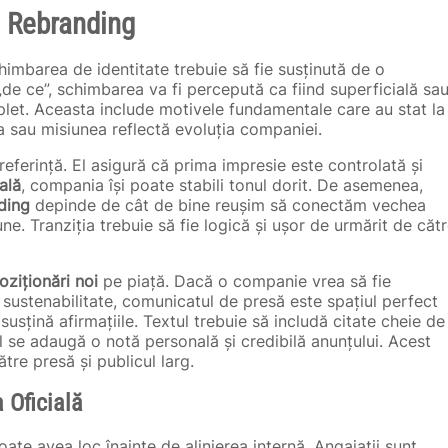
e Rebranding
himbarea de identitate trebuie să fie susținută de o
„de ce”, schimbarea va fi percepută ca fiind superficială sa
plet. Aceasta include motivele fundamentale care au stat la
a sau misiunea reflectă evoluția companiei.
ferință. El asigură că prima impresie este controlată și
ală
, compania își poate stabili tonul dorit. De asemenea,
ding
depinde de cât de bine reușim să conectăm vechea
ne. Tranziția trebuie să fie logică și ușor de urmărit de căt
oziționări noi
pe piață. Dacă o companie vrea să fie
sustenabilitate, comunicatul de presă este spațiul perfect
usțină afirmațiile. Textul trebuie să includă citate cheie de
el se adaugă o notă personală și credibilă anunțului. Acest
tre presă și publicul larg.
 Oficială
ate avea loc înainte de alinierea internă. Angajații sunt