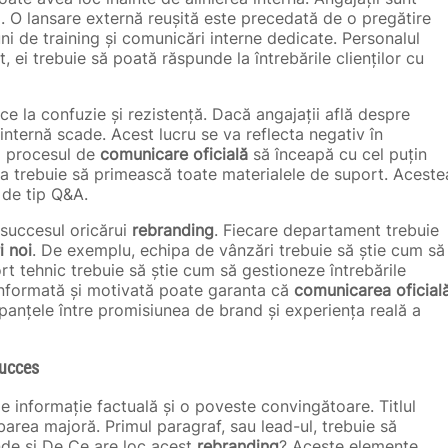
i. O lansare externă reușită este precedată de o pregătire
ni de training și comunicări interne dedicate. Personalul
, ei trebuie să poată răspunde la întrebările clienților cu
e la confuzie și rezistență. Dacă angajații află despre
 internă scade. Acest lucru se va reflecta negativ în
ca procesul de
comunicare oficială
să înceapă cu cel puțin
pa trebuie să primească toate materialele de suport. Aceste
 de tip Q&A.
 succesul oricărui
rebranding
. Fiecare departament trebuie
i noi
. De exemplu, echipa de vânzări trebuie să știe cum să
ort tehnic trebuie să știe cum să gestioneze întrebările
 informată și motivată poate garanta că
comunicarea oficial
epanțele între promisiunea de brand și experiența reală a
Succes
 informație factuală și o poveste convingătoare. Titlul
mbarea majoră. Primul paragraf, sau lead-ul, trebuie să
Unde și De Ce are loc acest
rebranding
? Aceste elemente