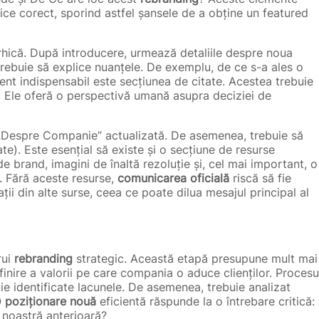
blice corect, sporind astfel șansele de a obține un featured
arhică. După introducere, urmează detaliile despre noua
 trebuie să explice nuanțele. De exemplu, de ce s-a ales o
nt indispensabil este secțiunea de citate. Acestea trebuie
. Ele oferă o perspectivă umană asupra deciziei de
e „Despre Companie” actualizată. De asemenea, trebuie să
te). Este esențial să existe și o secțiune de resurse
de brand, imagini de înaltă rezoluție și, cel mai important, o
. Fără aceste resurse,
comunicarea oficială
riscă să fie
ații din alte surse, ceea ce poate dilua mesajul principal al
rui
rebranding
strategic. Această etapă presupune mult mai
nire a valorii pe care compania o aduce clienților. Procesu
ie identificate lacunele. De asemenea, trebuie analizat
O
poziționare nouă
eficientă răspunde la o întrebare critică:
 noastră anterioară?