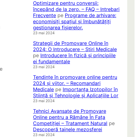
Optimizare pentru conversii:
începând de la zero. – FAQ – Intrebari
Frecvente
pe
Programe de arhivare:
economisiți spațiul și îmbunătățiți
u
gestionarea fișierelor.
23 mai 2024
Strategii de Promovare Online în
2024: O Introducere – Stiri Medicale
pe
Introducere în fizică și principiile
ei fundamentale
23 mai 2024
re
Tendințe în promovare online pentru
2024 și viitor. – Recomandari
Medicale
pe
Importanța Izotopilor în
Știință și Tehnologie și Aplicațiile Lor
23 mai 2024
Tehnici Avansate de Promovare
Online pentru a Rămâne În Fața
Competiției – Tratament Natural
pe
Descoperă tainele mezosferei
23 mai 2024