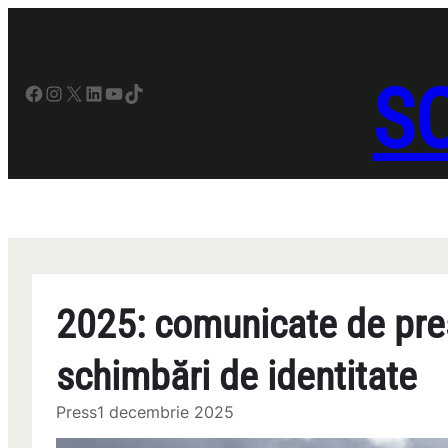
Sari
la
conținut
SO
Facebook
Instagram
X
LinkedIn
YouTube
TikTok
2025: comunicate de pres
schimbări de identitate
Press
1 decembrie 2025