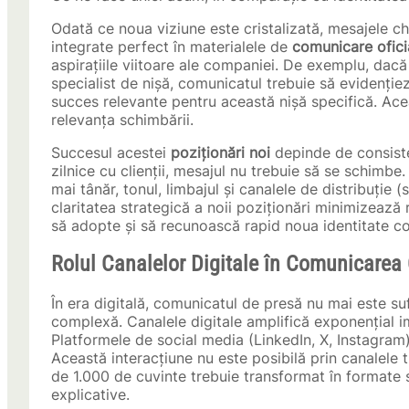
Odată ce noua viziune este cristalizată, mesajele ch
integrate perfect în materialele de
comunicare ofici
aspirațiile viitoare ale companiei. De exemplu, dacă t
specialist de nișă, comunicatul trebuie să evidenți
succes relevante pentru această nișă specifică. Ace
relevanța schimbării.
Succesul acestei
poziționări noi
depinde de consisten
zilnice cu clienții, mesajul nu trebuie să se schimbe
mai tânăr, tonul, limbajul și canalele de distribuție (
claritatea strategică a noii poziționări minimizează
să adopte și să recunoască rapid noua identitate co
Rolul Canalelor Digitale în Comunicarea 
În era digitală, comunicatul de presă nu mai este suf
complexă. Canalele digitale amplifică exponențial 
Platformele de social media (LinkedIn, X, Instagram)
Această interacțiune nu este posibilă prin canalele 
de 1.000 de cuvinte trebuie transformat în formate s
explicative.