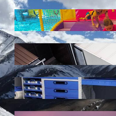
LATEST POSTS
Soluții pentru părinții care vor să își vadă
copiii explorând în loc să stea pe
telefoane
iul. 25, 2026
Ce soluție de urmărire GPS este
recomandată pentru transport marfă
iul. 2, 2026
Atelier mobil: cum transformi o dubă
obișnuită într-un spațiu de lucru care
chiar funcționează
iun. 24, 2026
Nodul la sân: ce pași sunt recomandați