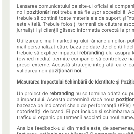
Lansarea comunicatului pe site-ul oficial al compan
noii
poziționări noi
trebuie să fie ușor accesibilă. A
trebuie să conțină toate materialele de suport și în
este vitală. Trebuie folosiți termenii de căutare asoc
jurnaliștii și clienții găsesc informația corectă la pr
Utilizarea e-mail marketing-ului rămâne un pilon pu
mail personalizat către baza de date de clienți fide
trebuie să explice impactul
rebranding
-ului asupra 
(owned media) permite companiei să controleze nar
presei externe. Această strategie integrată, care le
validarea noii
poziționări noi
.
Măsurarea Impactului Schimbării de Identitate și Poziți
Un proiect de
rebranding
nu se termină odată cu pu
a impactului. Aceasta determină dacă noua
pozițio
bazează pe indicatori cheie de performanță (KPIs) st
notorietății de brand. Ei pot include și schimbarea 
traficului organic pe termenii asociați cu noul nume.
Analiza feedback-ului din media este, de asemenea, 