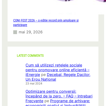
CONI FEST 2026 – o editie record prin amploare si
participare
mai 29, 2026
LATEST COMMENTS
Cum să utilizezi rețelele sociale
pentru promovare online eficientă –
iEnergie
pe
Decebal, Regele Dacilor,
Un Erou Național
23 mai 2024
Optimizare pentru conversii:
începând de la zero. – FAQ – Intrebari
Frecvente
pe
Programe de arhivare:
economisiți spațiul și îmbunătățiți