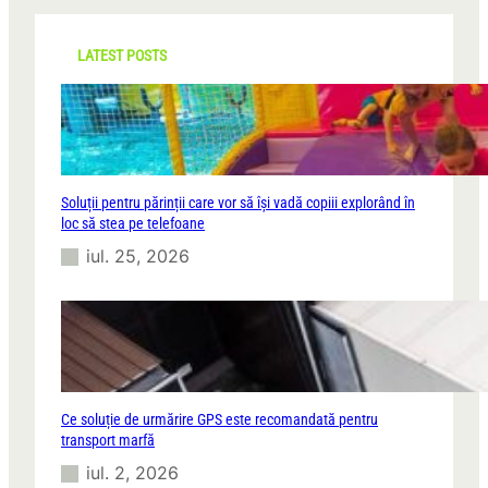
c
h
LATEST POSTS
Soluții pentru părinții care vor să își vadă copiii explorând în
loc să stea pe telefoane
iul. 25, 2026
Ce soluție de urmărire GPS este recomandată pentru
transport marfă
iul. 2, 2026