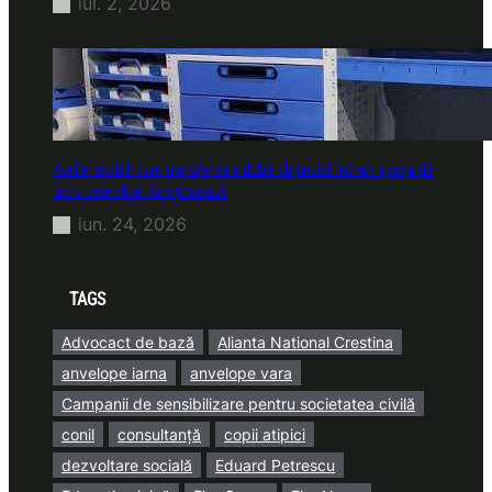
iul. 2, 2026
Atelier mobil: cum transformi o dubă obișnuită într-un spațiu de
lucru care chiar funcționează
iun. 24, 2026
TAGS
Advocact de bază
Alianta National Crestina
anvelope iarna
anvelope vara
Campanii de sensibilizare pentru societatea civilă
conil
consultanță
copii atipici
dezvoltare socială
Eduard Petrescu