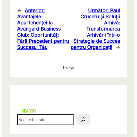
←
Anterior:
Următor:
Paul
Avantajele
Cruceru și Soluții
Apartenenței la
Arhivă:
Avangard Business
Transformarea
Club: Oportunități
Arhivării într-o
Fără Precedent pentru
Strategie de Succes
Succesul Tău
pentru Organizații
→
Press
SEARCH
S
e
a
r