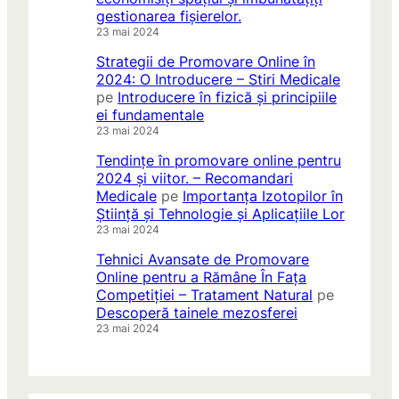
gestionarea fișierelor.
23 mai 2024
Strategii de Promovare Online în
2024: O Introducere – Stiri Medicale
pe
Introducere în fizică și principiile
ei fundamentale
23 mai 2024
Tendințe în promovare online pentru
2024 și viitor. – Recomandari
Medicale
pe
Importanța Izotopilor în
Știință și Tehnologie și Aplicațiile Lor
23 mai 2024
Tehnici Avansate de Promovare
Online pentru a Rămâne În Fața
Competiției – Tratament Natural
pe
Descoperă tainele mezosferei
23 mai 2024