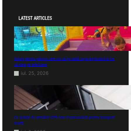
LATEST ARTICLES
Soluții pentru părinții care vor să își vadă copiii explorând în loc
să stea pe telefoane
iul. 25, 2026
Ce soluție de urmărire GPS este recomandată pentru transport
marfă