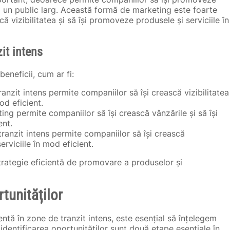
 la un public larg. Această formă de marketing este foarte
ă vizibilitatea și să își promoveze produsele și serviciile în
it intens
eneficii, cum ar fi:
ranzit intens permite companiilor să își crească vizibilitatea
od eficient.
ng permite companiilor să își crească vânzările și să își
ent.
tranzit intens permite companiilor să își crească
rviciile în mod eficient.
strategie eficientă de promovare a produselor și
rtunităților
entă în zone de tranzit intens, este esențial să înțelegem
 identificarea oportunităților sunt două etape esențiale în