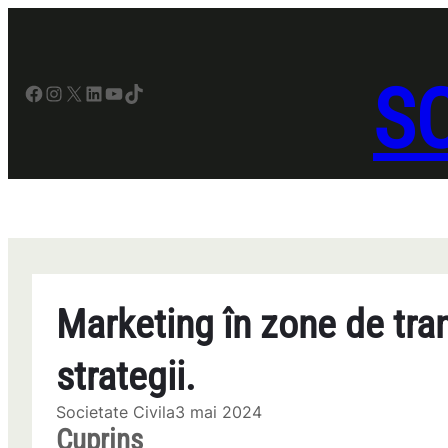
Sari
la
conținut
SO
Facebook
Instagram
X
LinkedIn
YouTube
TikTok
Marketing în zone de tranz
strategii.
Societate Civila
3 mai 2024
Cuprins