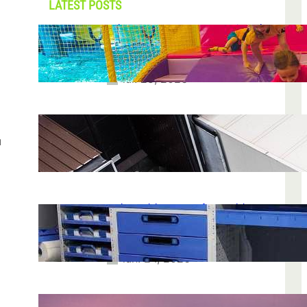
LATEST POSTS
Soluții pentru părinții care vor să își vadă
copiii explorând în loc să stea pe
telefoane
iul. 25, 2026
Ce soluție de urmărire GPS este
recomandată pentru transport marfă
u
iul. 2, 2026
Atelier mobil: cum transformi o dubă
obișnuită într-un spațiu de lucru care
chiar funcționează
iun. 24, 2026
Nodul la sân: ce pași sunt recomandați