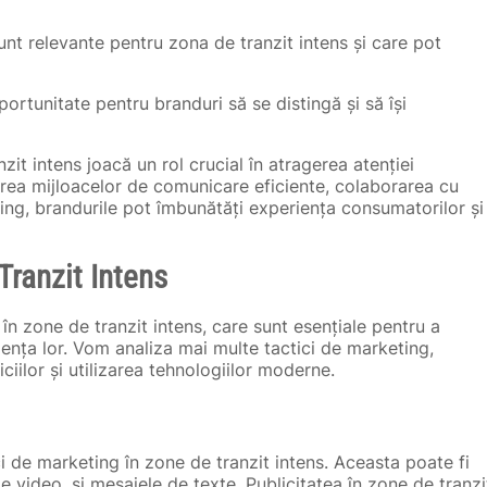
t relevante pentru zona de tranzit intens și care pot
ortunitate pentru branduri să se distingă și să își
zit intens joacă un rol crucial în atragerea atenției
izarea mijloacelor de comunicare eficiente, colaborarea cu
ing, brandurile pot îmbunătăți experiența consumatorilor și
Tranzit Intens
în zone de tranzit intens, care sunt esențiale pentru a
ența lor. Vom analiza mai multe tactici de marketing,
ciilor și utilizarea tehnologiilor moderne.
ci de marketing în zone de tranzit intens. Aceasta poate fi
me video, și mesajele de texte. Publicitatea în zone de tranzi