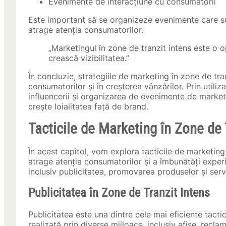
Evenimente de interacțiune cu consumatorii
Este important să se organizeze evenimente care sun
atrage atenția consumatorilor.
„Marketingul în zone de tranzit intens este o op
crească vizibilitatea.”
În concluzie, strategiile de marketing în zone de tran
consumatorilor și în creșterea vânzărilor. Prin util
influencerii și organizarea de evenimente de market
crește loialitatea față de brand.
Tacticile de Marketing în Zone de 
În acest capitol, vom explora tacticile de marketing 
atrage atenția consumatorilor și a îmbunătăți experi
inclusiv publicitatea, promovarea produselor și servi
Publicitatea în Zone de Tranzit Intens
Publicitatea este una dintre cele mai eficiente tacti
realizată prin diverse mijloace, inclusiv afișe, recla