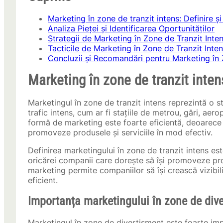
Marketing în zone de tranzit intens: Definire ș
Analiza Pieței și Identificarea Oportunităților
Strategii de Marketing în Zone de Tranzit Inte
Tacticile de Marketing în Zone de Tranzit Inte
Concluzii și Recomandări pentru Marketing în 
Marketing în zone de tranzit inten
Marketingul în zone de tranzit intens reprezintă o st
trafic intens, cum ar fi stațiile de metrou, gări, aer
formă de marketing este foarte eficientă, deoarece p
promoveze produsele și serviciile în mod efectiv.
Definirea marketingului în zone de tranzit intens e
oricărei companii care dorește să își promoveze produ
marketing permite companiilor să își crească vizibil
eficient.
Importanța marketingului în zone de div
Marketingul în zone de divertisment este foarte im