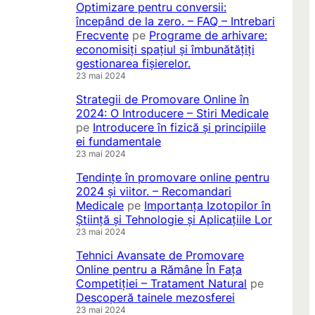
Optimizare pentru conversii:
începând de la zero. – FAQ – Intrebari
Frecvente
pe
Programe de arhivare:
economisiți spațiul și îmbunătățiți
gestionarea fișierelor.
23 mai 2024
Strategii de Promovare Online în
2024: O Introducere – Stiri Medicale
pe
Introducere în fizică și principiile
ei fundamentale
23 mai 2024
Tendințe în promovare online pentru
2024 și viitor. – Recomandari
Medicale
pe
Importanța Izotopilor în
Știință și Tehnologie și Aplicațiile Lor
23 mai 2024
Tehnici Avansate de Promovare
Online pentru a Rămâne În Fața
Competiției – Tratament Natural
pe
Descoperă tainele mezosferei
23 mai 2024