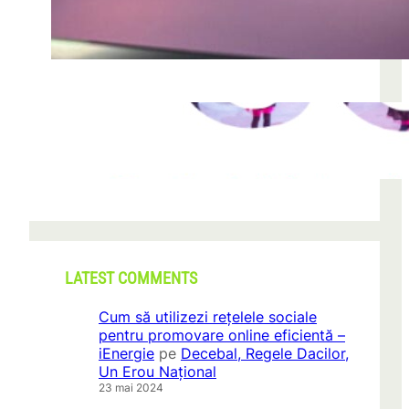
după descoperirea unei formațiuni
iun. 23, 2026
CONI FEST 2026 – o editie record prin
amploare si participare
mai 29, 2026
LATEST COMMENTS
Cum să utilizezi rețelele sociale
pentru promovare online eficientă –
iEnergie
pe
Decebal, Regele Dacilor,
Un Erou Național
23 mai 2024