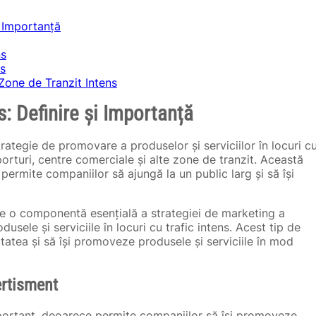
i Importanță
ns
ns
Zone de Tranzit Intens
s: Definire și Importanță
rategie de promovare a produselor și serviciilor în locuri c
oporturi, centre comerciale și alte zone de tranzit. Această
ermite companiilor să ajungă la un public larg și să își
ste o componentă esențială a strategiei de marketing a
sele și serviciile în locuri cu trafic intens. Acest tip de
itatea și să își promoveze produsele și serviciile în mod
ertisment
portant, deoarece permite companiilor să își promoveze