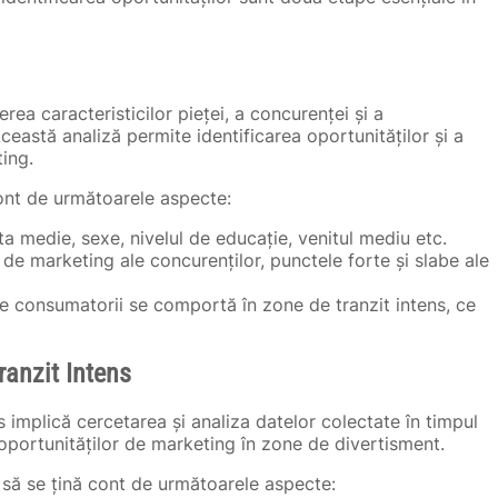
erea caracteristicilor pieței, a concurenței și a
astă analiză permite identificarea oportunităților și a
ting.
 cont de următoarele aspecte:
a medie, sexe, nivelul de educație, venitul mediu etc.
de marketing ale concurenților, punctele forte și slabe ale
 consumatorii se comportă în zone de tranzit intens, ce
ranzit Intens
ns implică cercetarea și analiza datelor colectate în timpul
 oportunităților de marketing în zone de divertisment.
nt să se țină cont de următoarele aspecte: