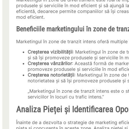
produsele și serviciile în mod eficient și să ajungă
eficientă, deoarece permite companiilor să își creasc
mod eficient.
Beneficiile marketingului în zone de tranz
Marketingul în zone de tranzit intens oferă multiple b
Creșterea vizibilității
: Marketingul în zone de t
și să își promoveze produsele și serviciile în m
Creșterea vânzărilor
: Această formă de marketi
promoveze produsele și serviciile în mod efici
Creșterea notorietății
: Marketingul în zone de 
notorietatea și să își promoveze produsele și se
„Marketingul în zone de tranzit intens este o 
serviciilor în locuri cu trafic intens.”
Analiza Pieței și Identificarea Opo
Înainte de a dezvolta o strategie de marketing efici
piața și concurența în aceste zone. Analiza pieței și