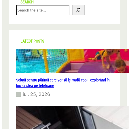
SEARCH
S
e
a
r
c
h
LATEST POSTS
Soluții pentru părinții care vor să își vadă copiii explorând în
loc să stea pe telefoane
iul. 25, 2026