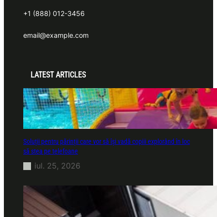
+1 (888) 012-3456
email@example.com
LATEST ARTICLES
Soluții pentru părinții care vor să își vadă copiii explorând în loc
să stea pe telefoane
iul. 25, 2026