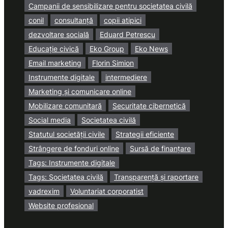
Campanii de sensibilizare pentru societatea civilă
conil
consultanță
copii atipici
dezvoltare socială
Eduard Petrescu
Educație civică
Eko Group
Eko News
Email marketing
Florin Simion
Instrumente digitale
intermediere
Marketing și comunicare online
Mobilizare comunitară
Securitate cibernetică
Social media
Societatea civilă
Statutul societății civile
Strategii eficiente
Strângere de fonduri online
Sursă de finanțare
Tags: Instrumente digitale
Tags: Societatea civilă
Transparență și raportare
vadrexim
Voluntariat corporatist
Website profesional