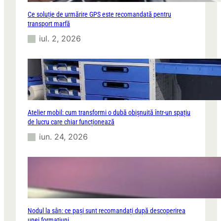
Ce soluție de urmărire GPS este recomandată pentru
transport marfă
iul. 2, 2026
Atelier mobil: cum transformi o dubă obișnuită într-un spațiu
de lucru care chiar funcționează
iun. 24, 2026
Nodul la sân: ce pași sunt recomandați după descoperirea
unei formațiuni