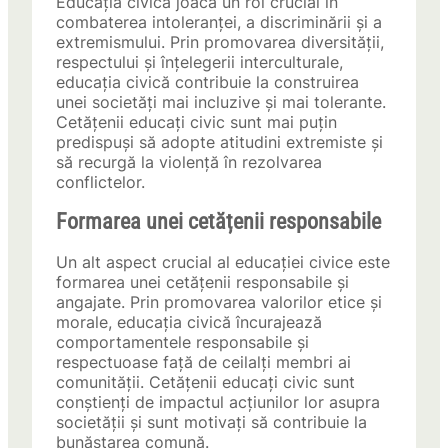
Educația civică joacă un rol crucial în
combaterea intoleranței, a discriminării și a
extremismului. Prin promovarea diversității,
respectului și înțelegerii interculturale,
educația civică contribuie la construirea
unei societăți mai incluzive și mai tolerante.
Cetățenii educați civic sunt mai puțin
predispuși să adopte atitudini extremiste și
să recurgă la violență în rezolvarea
conflictelor.
Formarea unei cetățenii responsabile
Un alt aspect crucial al educației civice este
formarea unei cetățenii responsabile și
angajate. Prin promovarea valorilor etice și
morale, educația civică încurajează
comportamentele responsabile și
respectuoase față de ceilalți membri ai
comunității. Cetățenii educați civic sunt
conștienți de impactul acțiunilor lor asupra
societății și sunt motivați să contribuie la
bunăstarea comună.