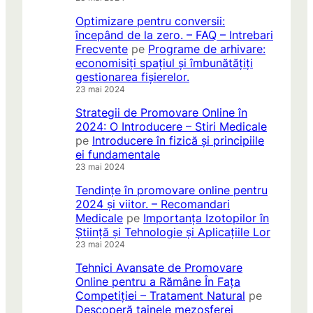
Optimizare pentru conversii:
începând de la zero. – FAQ – Intrebari
Frecvente
pe
Programe de arhivare:
economisiți spațiul și îmbunătățiți
gestionarea fișierelor.
23 mai 2024
Strategii de Promovare Online în
2024: O Introducere – Stiri Medicale
pe
Introducere în fizică și principiile
ei fundamentale
23 mai 2024
Tendințe în promovare online pentru
2024 și viitor. – Recomandari
Medicale
pe
Importanța Izotopilor în
Știință și Tehnologie și Aplicațiile Lor
23 mai 2024
Tehnici Avansate de Promovare
Online pentru a Rămâne În Fața
Competiției – Tratament Natural
pe
Descoperă tainele mezosferei