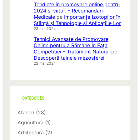
Tendințe în promovare online pentru
2024 și viitor. – Recomandari
Medicale
pe
Importanța Izotopilor în
Știință și Tehnologie și Aplicațiile Lor
23 mai 2024
Tehnici Avansate de Promovare
Online pentru a Rămâne În Fața
Competiției – Tratament Natural
pe
Descoperă tainele mezosferei
23 mai 2024
CATEGORIES
Afaceri
(28)
Agricultura
(1)
Arhitectura
(2)