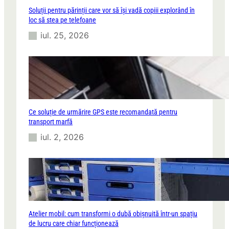
Soluții pentru părinții care vor să își vadă copiii explorând în
loc să stea pe telefoane
iul. 25, 2026
Ce soluție de urmărire GPS este recomandată pentru
transport marfă
iul. 2, 2026
Atelier mobil: cum transformi o dubă obișnuită într-un spațiu
de lucru care chiar funcționează