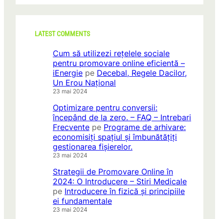
LATEST COMMENTS
Cum să utilizezi rețelele sociale
pentru promovare online eficientă –
iEnergie
pe
Decebal, Regele Dacilor,
Un Erou Național
23 mai 2024
Optimizare pentru conversii:
începând de la zero. – FAQ – Intrebari
Frecvente
pe
Programe de arhivare:
economisiți spațiul și îmbunătățiți
gestionarea fișierelor.
23 mai 2024
Strategii de Promovare Online în
2024: O Introducere – Stiri Medicale
pe
Introducere în fizică și principiile
ei fundamentale
23 mai 2024