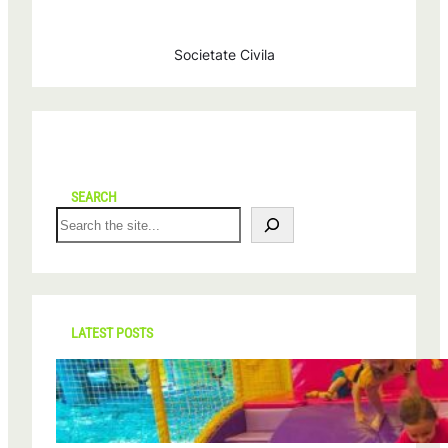
Societate Civila
SEARCH
S
e
a
r
c
h
LATEST POSTS