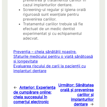
prevenirea și tratamentul cariilor în
cazul implanturilor dentare.
Screening-ul regular și igiena orală
riguroasă sunt esențiale pentru
prevenirea cariilor.
Tratamentul cariilor trebuie să fie
efectuat de un medic dentist
experimentat și cu echipamentul
adecvat.
Prevenția – cheia sănătății noastre.
Sfaturile medicului pentru o viață sănătoasă
și longevitate
Evaluarea riscului de carii la pacienții cu
implanturi dentare
Următor:
Sănătatea
←
Anterior:
Experiența
orală și prevenirea
de cumpărare online:
cariilor și
cheia succesului în
implanturilor
comerțul electronic
dentare
→