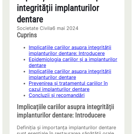
integrității implanturilor
dentare
Societate Civila
6 mai 2024
Cuprins
Implicațiile cariilor asupra integrității
implanturilor dentare: Introducere
Epidemiologia cariilor și a implanturilor
dentare
Implicațiile cariilor asupra integrității
implanturilor dentare
Prevenirea și tratamentul cariilor în
cazul implanturilor dentare
Concluzii și recomandări
Implicațiile cariilor asupra integrității
implanturilor dentare: Introducere
Definiția și importanța implanturilor dentare
sunt esențiale în restaurarea sănătății orale.