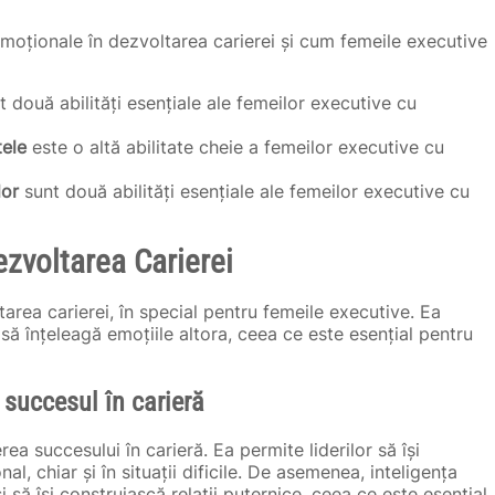
 emoționale în dezvoltarea carierei și cum femeile executive
 două abilități esențiale ale femeilor executive cu
tele
este o altă abilitate cheie a femeilor executive cu
lor
sunt două abilități esențiale ale femeilor executive cu
ezvoltarea Carierei
tarea carierei, în special pentru femeile executive. Ea
i să înțeleagă emoțiile altora, ceea ce este esențial pentru
succesul în carieră
ea succesului în carieră. Ea permite liderilor să își
al, chiar și în situații dificile. De asemenea, inteligența
i să își construiască relații puternice, ceea ce este esențial