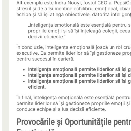
Alt exemplu este Indra Nooyi, fostul CEO al PepsiCo.
stresul și de a își menține echilibrul emoțional, chiar 
echipa și să își atingă obiectivele, datorită intelige
„Inteligența emoțională este esențială pentru su
propriile emoții și să își înțeleagă colegii, ce
decizii eficiente.”
În concluzie, inteligența emoțională joacă un rol cruc
executive. Ea permite liderilor să își gestioneze prop
pentru succesul în carieră.
Inteligența emoțională permite liderilor să își g
Inteligența emoțională permite liderilor să își 
Inteligența emoțională permite liderilor să își 
eficient.
În final, inteligența emoțională este esențială pentr
permite liderilor să își gestioneze propriile emoții și
conduce echipe și a lua decizii eficiente.
Provocările și Oportunitățile pent