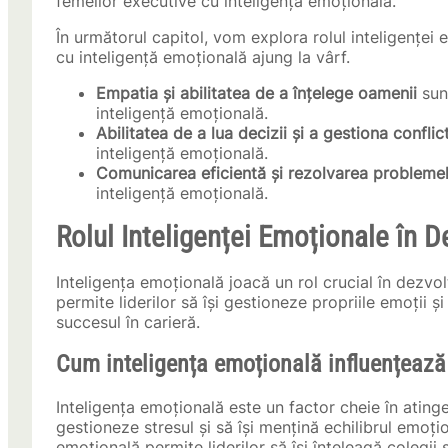
femeilor executive cu inteligență emoțională.
În următorul capitol, vom explora rolul inteligenței
cu inteligență emoțională ajung la vârf.
Empatia și abilitatea de a înțelege oamenii
sunt
inteligență emoțională.
Abilitatea de a lua decizii și a gestiona conflic
inteligență emoțională.
Comunicarea eficientă și rezolvarea probleme
inteligență emoțională.
Rolul Inteligenței Emoționale în D
Inteligența emoțională joacă un rol crucial în dezvol
permite liderilor să își gestioneze propriile emoții ș
succesul în carieră.
Cum inteligența emoțională influențează 
Inteligența emoțională este un factor cheie în atinger
gestioneze stresul și să își mențină echilibrul emoțion
emoțională permite liderilor să își înțeleagă colegii ș