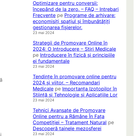
Optimizare pentru conversii:
începând de la zero. – FAQ – Intrebari
Frecvente
pe
Programe de arhivare:
economisiți spațiul și îmbunătățiți
gestionarea fișierelor.
23 mai 2024
Strategii de Promovare Online în
2024: O Introducere – Stiri Medicale
pe
Introducere în fizică și principiile
ei fundamentale
23 mai 2024
Tendințe în promovare online pentru
gă
2024 și viitor. – Recomandari
Medicale
pe
Importanța Izotopilor în
Știință și Tehnologie și Aplicațiile Lor
23 mai 2024
Tehnici Avansate de Promovare
Online pentru a Rămâne În Fața
Competiției – Tratament Natural
pe
Descoperă tainele mezosferei
23 mai 2024
i