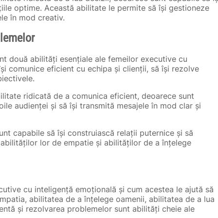
uțiile optime. Această abilitate le permite să își gestioneze
ele în mod creativ.
blemelor
t două abilități esențiale ale femeilor executive cu
și comunice eficient cu echipa și clienții, să își rezolve
iectivele.
litate ridicată de a comunica eficient, deoarece sunt
ile audienței și să își transmită mesajele în mod clar și
nt capabile să își construiască relații puternice și să
abilităților lor de empatie și abilităților de a înțelege
ecutive cu inteligență emoțională și cum acestea le ajută să
patia, abilitatea de a înțelege oamenii, abilitatea de a lua
ientă și rezolvarea problemelor sunt abilități cheie ale