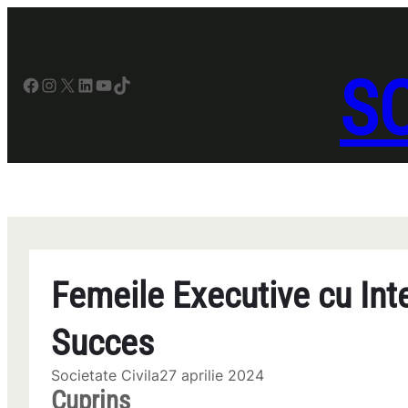
Sari
la
conținut
SO
Facebook
Instagram
X
LinkedIn
YouTube
TikTok
Femeile Executive cu Int
Succes
Societate Civila
27 aprilie 2024
Cuprins