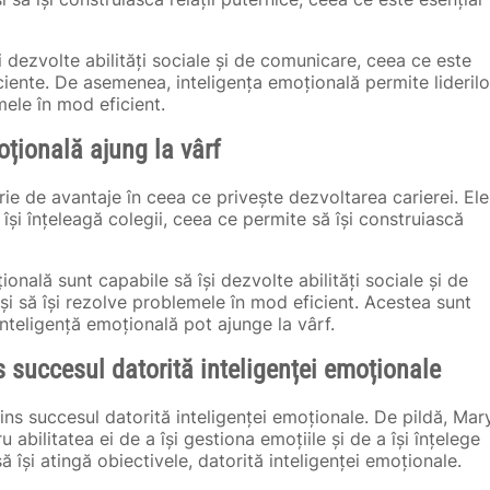
și dezvolte abilități sociale și de comunicare, ceea ce este
iciente. De asemenea, inteligența emoțională permite liderilo
mele în mod eficient.
țională ajung la vârf
ie de avantaje în ceea ce privește dezvoltarea carierei. Ele
 își înțeleagă colegii, ceea ce permite să își construiască
nală sunt capabile să își dezvolte abilități sociale și de
i să își rezolve problemele în mod eficient. Acestea sunt
teligență emoțională pot ajunge la vârf.
 succesul datorită inteligenței emoționale
ns succesul datorită inteligenței emoționale. De pildă, Mar
bilitatea ei de a își gestiona emoțiile și de a își înțelege
ă își atingă obiectivele, datorită inteligenței emoționale.