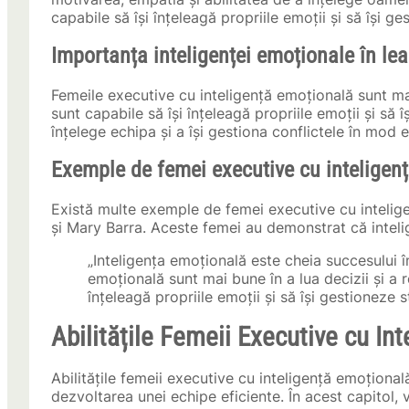
capabile să își înțeleagă propriile emoții și să își ge
Importanța inteligenței emoționale în le
Femeile executive cu inteligență emoțională sunt ma
sunt capabile să își înțeleagă propriile emoții și să 
înțelege echipa și a își gestiona conflictele în mod e
Exemple de femei executive cu inteligen
Există multe exemple de femei executive cu intelig
și Mary Barra. Aceste femei au demonstrat că inteli
„Inteligența emoțională este cheia succesului î
emoțională sunt mai bune în a lua decizii și a
înțeleagă propriile emoții și să își gestioneze st
Abilitățile Femeii Executive cu In
Abilitățile femeii executive cu inteligență emoțional
dezvoltarea unei echipe eficiente. În acest capitol, 