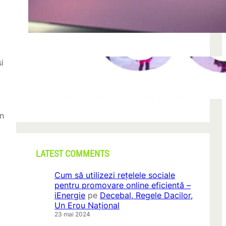
după descoperirea unei formațiuni
iun. 23, 2026
i
CONI FEST 2026 – o editie record prin
amploare si participare
mai 29, 2026
on
LATEST COMMENTS
Cum să utilizezi rețelele sociale
pentru promovare online eficientă –
iEnergie
pe
Decebal, Regele Dacilor,
Un Erou Național
23 mai 2024