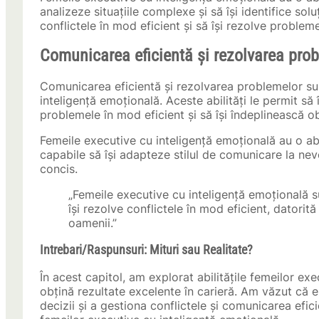
analizeze situațiile complexe și să își identifice sol
conflictele în mod eficient și să își rezolve problem
Comunicarea eficientă și rezolvarea pro
Comunicarea eficientă și rezolvarea problemelor sun
inteligență emoțională. Aceste abilități le permit să î
problemele în mod eficient și să își îndeplinească ob
Femeile executive cu inteligență emoțională au o abi
capabile să își adapteze stilul de comunicare la nevo
concis.
„Femeile executive cu inteligență emoțională su
își rezolve conflictele în mod eficient, datorită 
oamenii.”
Intrebari/Raspunsuri: Mituri sau Realitate?
În acest capitol, am explorat abilitățile femeilor ex
obțină rezultate excelente în carieră. Am văzut că em
decizii și a gestiona conflictele și comunicarea efic