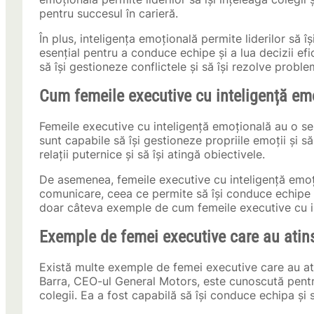
pentru succesul în carieră.
În plus, inteligența emoțională permite liderilor să î
esențial pentru a conduce echipe și a lua decizii ef
să își gestioneze conflictele și să își rezolve proble
Cum femeile executive cu inteligență emo
Femeile executive cu inteligență emoțională au o ser
sunt capabile să își gestioneze propriile emoții și să
relații puternice și să își atingă obiectivele.
De asemenea, femeile executive cu inteligență emoțio
comunicare, ceea ce permite să își conduce echipe ș
doar câteva exemple de cum femeile executive cu in
Exemple de femei executive care au atins
Există multe exemple de femei executive care au ati
Barra, CEO-ul General Motors, este cunoscută pentru a
colegii. Ea a fost capabilă să își conduce echipa și s