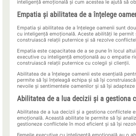
inteligență emoțională și cum acestea le ajută să obț
Empatia și abilitatea de a înțelege oamen
Empatia și abilitatea de a înțelege oamenii sunt dou
cu inteligență emoțională. Aceste abilități le permit 
construiască relații puternice și să rezolve conflicte
Empatia este capacitatea de a se pune în locul altuia
executive cu inteligență emoțională au o empatie ridi
construiască relații puternice cu colegii și clienții.
Abilitatea de a înțelege oamenii este esențială pent
permite să își înțeleagă echipa și să își construiască 
nevoile și sentimentele oamenilor și să își adapteze
Abilitatea de a lua decizii și a gestiona c
Abilitatea de a lua decizii și a gestiona conflictele 
emoțională. Această abilitate le permite să își analiz
gestioneze conflictele în mod eficient și să își rezo
Femeile executive cu inteligență emoțională au o abil