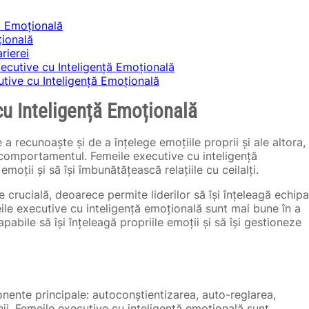
ță Emoțională
țională
rierei
xecutive cu Inteligență Emoțională
tive cu Inteligență Emoțională
cu Inteligență Emoțională
 a recunoaște și de a înțelege emoțiile proprii și ale altora,
i comportamentul. Femeile executive cu inteligență
moții și să își îmbunătățească relațiile cu ceilalți.
 crucială, deoarece permite liderilor să își înțeleagă echipa
eile executive cu inteligență emoțională sunt mai bune în a
pabile să își înțeleagă propriile emoții și să își gestioneze
nente principale: autoconștientizarea, auto-reglarea,
ii. Femeile executive cu inteligență emoțională sunt