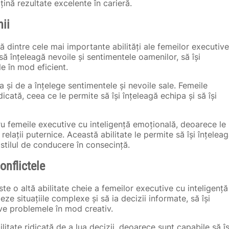
ină rezultate excelente în carieră.
ii
ă dintre cele mai importante abilități ale femeilor executive
să înțeleagă nevoile și sentimentele oamenilor, să își
le în mod eficient.
 și de a înțelege sentimentele și nevoile sale. Femeile
cată, ceea ce le permite să își înțeleagă echipa și să își
ru femeile executive cu inteligență emoțională, deoarece le
relații puternice. Această abilitate le permite să își înțelea
 stilul de conducere în consecință.
onflictele
este o altă abilitate cheie a femeilor executive cu inteligență
eze situațiile complexe și să ia decizii informate, să își
lve problemele în mod creativ.
itate ridicată de a lua decizii, deoarece sunt capabile să îș