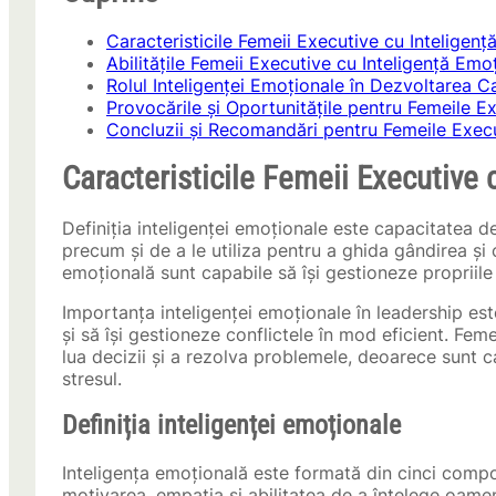
Caracteristicile Femeii Executive cu Inteligen
Abilitățile Femeii Executive cu Inteligență Emo
Rolul Inteligenței Emoționale în Dezvoltarea Ca
Provocările și Oportunitățile pentru Femeile E
Concluzii și Recomandări pentru Femeile Execu
Caracteristicile Femeii Executive 
Definiția inteligenței emoționale este capacitatea de
precum și de a le utiliza pentru a ghida gândirea ș
emoțională sunt capabile să își gestioneze propriile e
Importanța inteligenței emoționale în leadership este
și să își gestioneze conflictele în mod eficient. Fem
lua decizii și a rezolva problemele, deoarece sunt ca
stresul.
Definiția inteligenței emoționale
Inteligența emoțională este formată din cinci compo
motivarea, empatia și abilitatea de a înțelege oamen