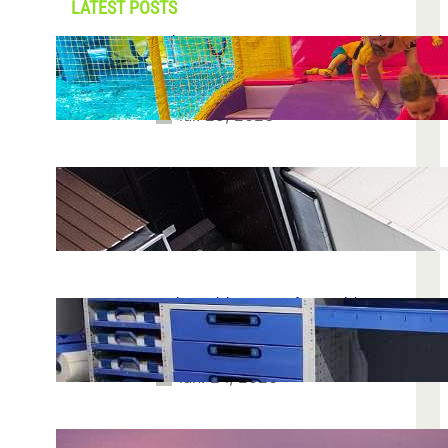
LATEST POSTS
Soluții pentru părinții care vor să își vadă
copiii explorând în loc să stea pe
telefoane
iul. 25, 2026
Ce soluție de urmărire GPS este
recomandată pentru transport marfă
iul. 2, 2026
Atelier mobil: cum transformi o dubă
obișnuită într-un spațiu de lucru care
chiar funcționează
iun. 24, 2026
Nodul la sân: ce pași sunt recomandați