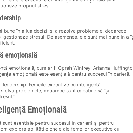
stioneze propriul stres.
adership
i bune în a lua decizii și a rezolva problemele, deoarece
își gestioneze stresul. De asemenea, ele sunt mai bune în a îș
ficient.
ță emoțională
ență emoțională, cum ar fi Oprah Winfrey, Arianna Huffingt
gența emoțională este esențială pentru succesul în carieră.
n leadership. Femeile executive cu inteligență
 rezolva problemele, deoarece sunt capabile să își
resul.”
teligență Emoțională
ă sunt esențiale pentru succesul în carieră și pentru
vom explora abilitățile cheie ale femeilor executive cu