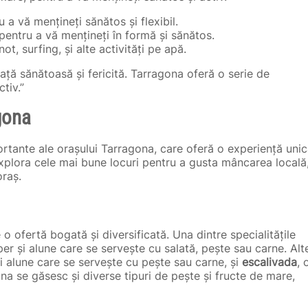
u a vă mențineți sănătos și flexibil.
 pentru a vă mențineți în formă și sănătos.
not, surfing, și alte activități pe apă.
iață sănătoasă și fericită. Tarragona oferă o serie de
tiv.”
gona
tante ale orașului Tarragona, care oferă o experiență uni
explora cele mai bune locuri pentru a gusta mâncarea locală
oraș.
 ofertă bogată și diversificată. Una dintre specialitățile
per și alune care se servește cu salată, pește sau carne. Alt
și alune care se servește cu pește sau carne, și
escalivada
, 
a se găsesc și diverse tipuri de pește și fructe de mare,