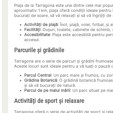
Plaja de la Tarragona este una dintre cele mai popu
aproximativ 1 km, plaja oferă condiții ideale pentru în
bucurați de soare, să vă relaxați și să vă îngrijiți d
Activități de plajă
: Înot, plajă, volei, fotbal, și 
Facilități
: Dușuri, toalete, cabinete de schimb, ș
Accesibilitate
: Plaja este accesibilă pentru pers
accesul.
Parcurile și grădinile
Tarragona are o serie de parcuri și grădini frumoase,
Aceste locuri sunt ideale pentru a vă luați o pauză de
Parcul Central
: Un parc mare și frumos, cu zon
Grădina Botanică
: O grădină botanică frumoasă,
și să vă bucurați de natură.
Parcul de pe malul mării
: Un parc situat pe ma
Activități de sport și relaxare
Tarragona oferă o serie de activități de sport și rel