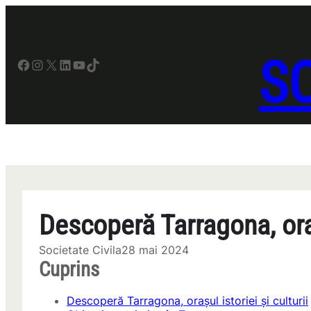
Sari
la
conținut
SO
Facebook
Instagram
X
LinkedIn
YouTube
TikTok
Descoperă Tarragona, orașu
Societate Civila
28 mai 2024
Cuprins
Descoperă Tarragona, orașul istoriei și culturii