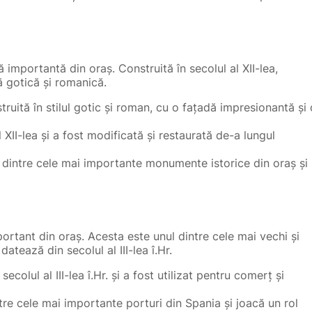
 importantă din oraș. Construită în secolul al XII-lea,
 gotică și romanică.
ruită în stilul gotic și roman, cu o fațadă impresionantă și 
l XII-lea și a fost modificată și restaurată de-a lungul
 dintre cele mai importante monumente istorice din oraș și
portant din oraș. Acesta este unul dintre cele mai vechi și
atează din secolul al III-lea î.Hr.
ecolul al III-lea î.Hr. și a fost utilizat pentru comerț și
tre cele mai importante porturi din Spania și joacă un rol