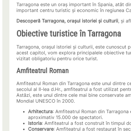
Tarragona este un oraș important în Spania, atât din 
important centru turistic și economic în regiunea Ca
Descoperă Tarragona, orașul istoriei și culturii
, și a
Obiective turistice în Tarragona
Tarragona, orașul istoriei și culturii, este cunoscut 
acest capitol, vom explora principalele obiective tu
vizitat obligatoriu pentru orice turist.
Amfiteatrul Roman
Amfiteatrul Roman din Tarragona este unul dintre cel
secolul al II-lea d.Hr., amfiteatrul a fost utilizat pe
Astăzi, este unul dintre cele mai bine conservate a
Mondial UNESCO în 2000.
Arhitectura
: Amfiteatrul Roman din Tarragona e
aproximativ 15.000 de spectatori.
Istoria
: Amfiteatrul a fost construit în timpul d
Conservare
: Amfiteatrul a fost restaurat în se