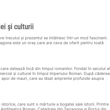
i și culturii
care trecutul și prezentul se întâlnesc într-un mod fascinant.
rragona este un oraș care are ceva de oferit pentru toată
 care datează încă din timpul romanilor. Fondat în secolul al
omercial și cultural în timpul Imperiului Roman. După căderea
 și apoi de mauri, care au lăsat amprente profunde asupra
orice, care sunt o mărturie a bogatei sale istorii. Printre
Amfiteatrul Roman, Catedrala din Tarragona și Portul din