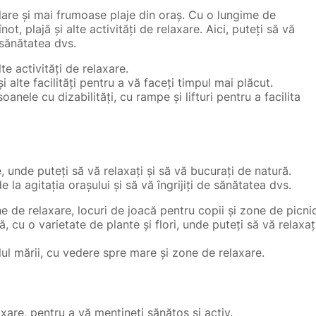
lare și mai frumoase plaje din oraș. Cu o lungime de
ot, plajă și alte activități de relaxare. Aici, puteți să vă
e sănătatea dvs.
alte activități de relaxare.
i alte facilități pentru a vă faceți timpul mai plăcut.
oanele cu dizabilități, cu rampe și lifturi pentru a facilita
 unde puteți să vă relaxați și să vă bucurați de natură.
 la agitația orașului și să vă îngrijiți de sănătatea dvs.
e de relaxare, locuri de joacă pentru copii și zone de picnic
 cu o varietate de plante și flori, unde puteți să vă relaxaț
lul mării, cu vedere spre mare și zone de relaxare.
axare, pentru a vă mențineți sănătos și activ.