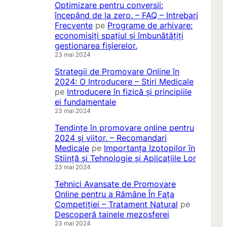
Optimizare pentru conversii:
începând de la zero. – FAQ – Intrebari
Frecvente
pe
Programe de arhivare:
economisiți spațiul și îmbunătățiți
gestionarea fișierelor.
23 mai 2024
Strategii de Promovare Online în
2024: O Introducere – Stiri Medicale
pe
Introducere în fizică și principiile
ei fundamentale
23 mai 2024
Tendințe în promovare online pentru
2024 și viitor. – Recomandari
Medicale
pe
Importanța Izotopilor în
Știință și Tehnologie și Aplicațiile Lor
23 mai 2024
Tehnici Avansate de Promovare
Online pentru a Rămâne În Fața
Competiției – Tratament Natural
pe
Descoperă tainele mezosferei
23 mai 2024