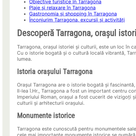
Obiective turistice în Tarragona
Plaje și relaxare în Tarragona
Gastronomia și shopping în Tarragona
Înconjurim Tarragona, excursii și activități
Descoperă Tarragona, orașul istorie
Tarragona, orașul istoriei și culturii, este un loc în 
Cu o istorie bogată și o cultură locală vibrantă, Ta
lumea.
Istoria orașului Tarragona
Orașul Tarragona are o istorie bogată și fascinantă,
II-lea î.Hr., Tarragona a fost un important centru c
Imperiului Roman, orașul a fost cucerit de vizigoți
culturii și arhitecturii orașului.
Monumente istorice
Tarragona este cunoscută pentru monumentele sale ist
cele mai importante monumente istorice se numără 