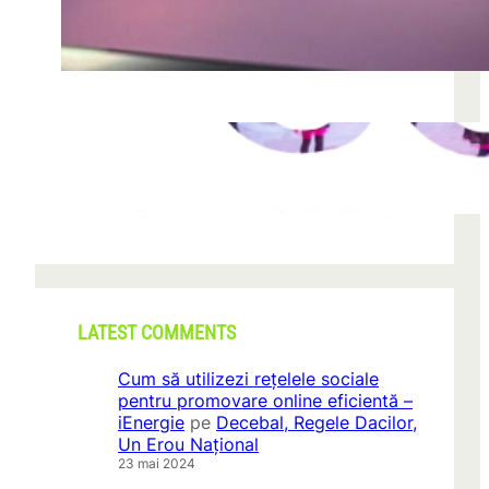
după descoperirea unei formațiuni
iun. 23, 2026
CONI FEST 2026 – o editie record prin
amploare si participare
mai 29, 2026
LATEST COMMENTS
Cum să utilizezi rețelele sociale
pentru promovare online eficientă –
iEnergie
pe
Decebal, Regele Dacilor,
Un Erou Național
23 mai 2024