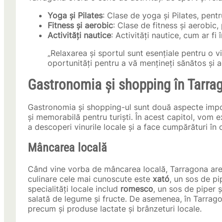
Yoga și Pilates
: Clase de yoga și Pilates, pentr
Fitness și aerobic
: Clase de fitness și aerobic,
Activități nautice
: Activități nautice, cum ar fi î
„Relaxarea și sportul sunt esențiale pentru o v
oportunități pentru a vă mențineți sănătos și ac
Gastronomia și shopping în Tarra
Gastronomia și shopping-ul sunt două aspecte impor
și memorabilă pentru turiști. În acest capitol, vom 
a descoperi vinurile locale și a face cumpărături în 
Mâncarea locală
Când vine vorba de mâncarea locală, Tarragona are o
culinare cele mai cunoscute este
xató
, un sos de pi
specialități locale includ
romesco
, un sos de piper 
salată de legume și fructe. De asemenea, în Tarragon
precum și produse lactate și brânzeturi locale.