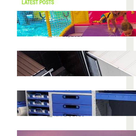
LATEST POSTS
Soluții pentru părinții care vor să își vadă
copiii explorând în loc să stea pe
telefoane
iul. 25, 2026
Ce soluție de urmărire GPS este
recomandată pentru transport marfă
iul. 2, 2026
Atelier mobil: cum transformi o dubă
obișnuită într-un spațiu de lucru care
chiar funcționează
iun. 24, 2026
Nodul la sân: ce pași sunt recomandați