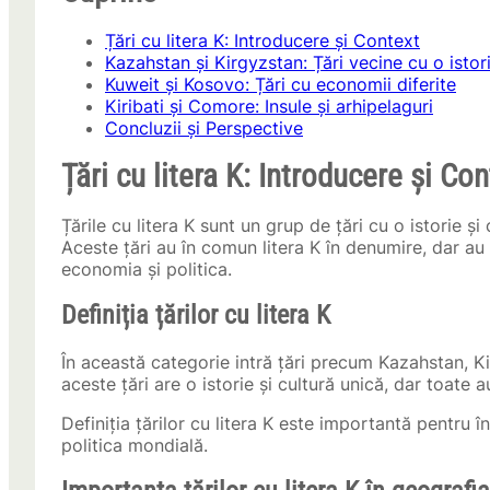
Țări cu litera K: Introducere și Context
Kazahstan și Kirgyzstan: Țări vecine cu o isto
Kuweit și Kosovo: Țări cu economii diferite
Kiribati și Comore: Insule și arhipelaguri
Concluzii și Perspective
Țări cu litera K: Introducere și Co
Țările cu litera K sunt un grup de țări cu o istorie și
Aceste țări au în comun litera K în denumire, dar au ș
economia și politica.
Definiția țărilor cu litera K
În această categorie intră țări precum Kazahstan, Ki
aceste țări are o istorie și cultură unică, dar toate 
Definiția țărilor cu litera K este importantă pentru î
politica mondială.