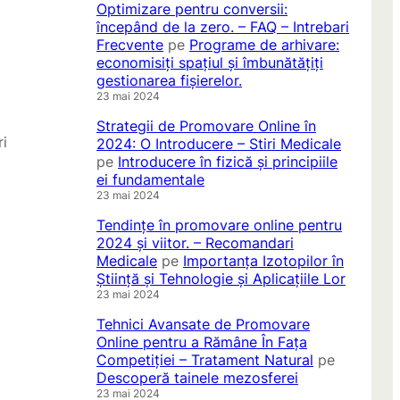
Optimizare pentru conversii:
începând de la zero. – FAQ – Intrebari
Frecvente
pe
Programe de arhivare:
economisiți spațiul și îmbunătățiți
gestionarea fișierelor.
23 mai 2024
Strategii de Promovare Online în
ri
2024: O Introducere – Stiri Medicale
pe
Introducere în fizică și principiile
ei fundamentale
23 mai 2024
Tendințe în promovare online pentru
2024 și viitor. – Recomandari
Medicale
pe
Importanța Izotopilor în
Știință și Tehnologie și Aplicațiile Lor
23 mai 2024
Tehnici Avansate de Promovare
Online pentru a Rămâne În Fața
Competiției – Tratament Natural
pe
Descoperă tainele mezosferei
23 mai 2024