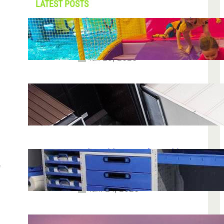
LATEST POSTS
Soluții pentru părinții care vor să își vadă
copiii explorând în loc să stea pe
telefoane
iul. 25, 2026
Ce soluție de urmărire GPS este
recomandată pentru transport marfă
iul. 2, 2026
Atelier mobil: cum transformi o dubă
obișnuită într-un spațiu de lucru care
e
chiar funcționează
iun. 24, 2026
Nodul la sân: ce pași sunt recomandați