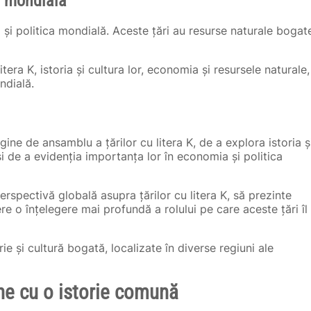
ia mondială
 și politica mondială. Aceste țări au resurse naturale bogat
itera K, istoria și cultura lor, economia și resursele naturale,
ndială.
ine de ansamblu a țărilor cu litera K, de a explora istoria ș
și de a evidenția importanța lor în economia și politica
rspectivă globală asupra țărilor cu litera K, să prezinte
fere o înțelegere mai profundă a rolului pe care aceste țări îl
rie și cultură bogată, localizate în diverse regiuni ale
ine cu o istorie comună