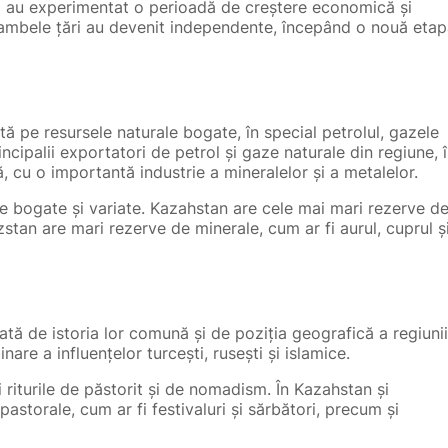
ri au experimentat o perioadă de creștere economică și
91, ambele țări au devenit independente, începând o nouă eta
ă pe resursele naturale bogate, în special petrolul, gazele
ncipalii exportatori de petrol și gaze naturale din regiune, 
 cu o importantă industrie a mineralelor și a metalelor.
de bogate și variate. Kazahstan are cele mai mari rezerve d
zstan are mari rezerve de minerale, cum ar fi aurul, cuprul ș
ată de istoria lor comună și de poziția geografică a regiunii
are a influențelor turcești, rusești și islamice.
și riturile de păstorit și de nomadism. În Kazahstan și
astorale, cum ar fi festivaluri și sărbători, precum și