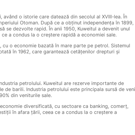
, având o istorie care datează din secolul al XVIII-lea. În
 Imperiului Otoman. După ce a obținut independența în 1899,
să se dezvolte rapid. În anii 1950, Kuweitul a devenit unul
ea ce a condus la o creștere rapidă a economiei sale.
ă, cu o economie bazată în mare parte pe petrol. Sistemul
ptată în 1962, care garantează cetățenilor drepturi și
dustria petrolului. Kuweitul are rezerve importante de
 de barili. Industria petrolului este principala sursă de veni
90% din veniturile sale.
 o economie diversificată, cu sectoare ca banking, comerț,
stiții în afara țării, ceea ce a condus la o creștere a