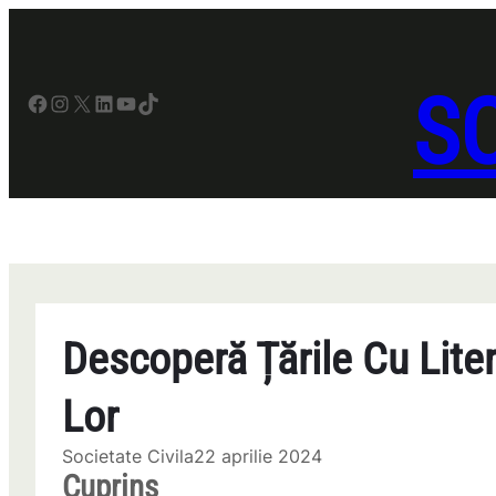
Sari
la
conținut
SO
Facebook
Instagram
X
LinkedIn
YouTube
TikTok
Descoperă Țările Cu Liter
Lor
Societate Civila
22 aprilie 2024
Cuprins