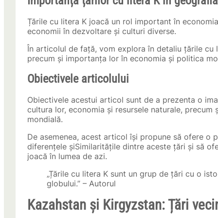
Importanța țărilor cu litera K în geograf
Țările cu litera K joacă un rol important în economia
economii în dezvoltare și culturi diverse.
În articolul de față, vom explora în detaliu țările cu l
precum și importanța lor în economia și politica mo
Obiectivele articolului
Obiectivele acestui articol sunt de a prezenta o imag
cultura lor, economia și resursele naturale, precum 
mondială.
De asemenea, acest articol își propune să ofere o pe
diferențele șiSimilaritățile dintre aceste țări și să o
joacă în lumea de azi.
„Țările cu litera K sunt un grup de țări cu o isto
globului.” – Autorul
Kazahstan și Kirgyzstan: Țări vec