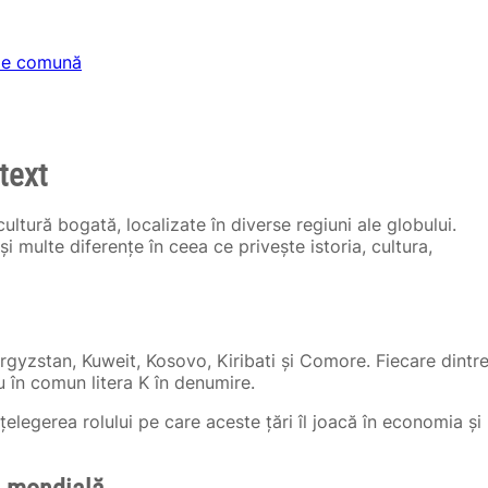
rie comună
ntext
 cultură bogată, localizate în diverse regiuni ale globului.
i multe diferențe în ceea ce privește istoria, cultura,
rgyzstan, Kuweit, Kosovo, Kiribati și Comore. Fiecare dintr
au în comun litera K în denumire.
nțelegerea rolului pe care aceste țări îl joacă în economia și