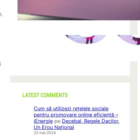
după descoperirea unei formațiuni
e,
iun. 23, 2026
CONI FEST 2026 – o editie record prin
amploare si participare
mai 29, 2026
i
LATEST COMMENTS
Cum să utilizezi rețelele sociale
pentru promovare online eficientă –
iEnergie
pe
Decebal, Regele Dacilor,
Un Erou Național
23 mai 2024