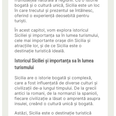
frumusețea naturală a regiunii. Cu o istorie
bogată și o cultură unică, Sicilia este un loc
în care trecutul și prezentul se întâlnesc,
oferind o experiență deosebită pentru
turiști.
În acest capitol, vom explora istoricul
Siciliei și importanța sa în lumea turismului,
cele mai importante orașe din Sicilia și
atracțiile lor, și de ce Sicilia este o
destinație turistică ideală.
Istoricul Siciliei și importanța sa în lumea
turismului
Sicilia are o istorie bogată și complexă,
care a fost influențată de diverse culturi și
civilizații de-a lungul timpului. De la grecii
antici la romani, de la normanzi la spanioli,
fiecare civilizație a lăsat o amprentă asupra
insulei, creând o cultură unică și bogată.
Astăzi, Sicilia este o destinație turistică