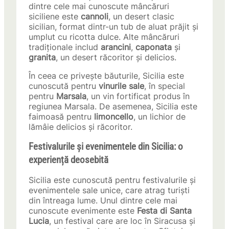
dintre cele mai cunoscute mâncăruri
siciliene este
cannoli
, un desert clasic
sicilian, format dintr-un tub de aluat prăjit și
umplut cu ricotta dulce. Alte mâncăruri
tradiționale includ
arancini
,
caponata
și
granita
, un desert răcoritor și delicios.
În ceea ce privește băuturile, Sicilia este
cunoscută pentru
vinurile sale
, în special
pentru
Marsala
, un vin fortificat produs în
regiunea Marsala. De asemenea, Sicilia este
faimoasă pentru
limoncello
, un lichior de
lămâie delicios și răcoritor.
Festivalurile și evenimentele din Sicilia: o
experiență deosebită
Sicilia este cunoscută pentru festivalurile și
evenimentele sale unice, care atrag turiști
din întreaga lume. Unul dintre cele mai
cunoscute evenimente este
Festa di Santa
Lucia
, un festival care are loc în Siracusa și