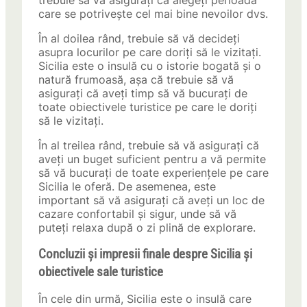
trebuie să vă asigurați că alegeți perioada
care se potrivește cel mai bine nevoilor dvs.
În al doilea rând, trebuie să vă decideți
asupra locurilor pe care doriți să le vizitați.
Sicilia este o insulă cu o istorie bogată și o
natură frumoasă, așa că trebuie să vă
asigurați că aveți timp să vă bucurați de
toate obiectivele turistice pe care le doriți
să le vizitați.
În al treilea rând, trebuie să vă asigurați că
aveți un buget suficient pentru a vă permite
să vă bucurați de toate experiențele pe care
Sicilia le oferă. De asemenea, este
important să vă asigurați că aveți un loc de
cazare confortabil și sigur, unde să vă
puteți relaxa după o zi plină de explorare.
Concluzii și impresii finale despre Sicilia și
obiectivele sale turistice
În cele din urmă, Sicilia este o insulă care