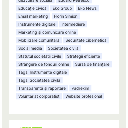
dezvoltare socială
Eduard Petrescu
Educație civică
Eko Group
Eko News
Email marketing
Florin Simion
Instrumente digitale
intermediere
Marketing și comunicare online
Mobilizare comunitară
Securitate cibernetică
Social media
Societatea civilă
Statutul societății civile
Strategii eficiente
Strângere de fonduri online
Sursă de finanțare
Tags: Instrumente digitale
Tags: Societatea civilă
Transparență și raportare
vadrexim
Voluntariat corporatist
Website profesional