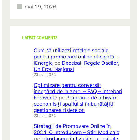
mai 29, 2026
LATEST COMMENTS
Cum să utilizezi rețelele sociale
pentru promovare online eficientă –
iEnergie
pe
Decebal, Regele Dacilor,
Un Erou Național
23 mai 2024
Optimizare pentru conversii:
începând de la zero. – FAQ – Intrebari
Frecvente
pe
Programe de arhivare:
economisiți spațiul și îmbunătățiți
gestionarea fișierelor.
23 mai 2024
Strategii de Promovare Online în
2024: O Introducere – Stiri Medicale
pe
Introducere în fizică și principiile