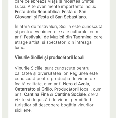
care celebrează viața și moartea Sfintei
Lucia. Alte evenimente importante includ
Festa della Repubblica
,
Festa di San
Giovanni
și
Festa di San Sebastiano
.
În afară de festivaluri, Sicilia este cunoscută
și pentru evenimentele sale culturale, cum
ar fi
Festivalul de Muzică din Taormina
, care
atrage artiști și spectatori din întreaga
lume.
Vinurile Siciliei și producătorii locali
Vinurile Siciliei sunt cunoscute pentru
calitatea și diversitatea lor. Regiunea este
cunoscută pentru producția de vinuri de
înaltă calitate, cum ar fi
Nero d Avola
,
Catarratto
și
Grillo
. Producătorii locali, cum
ar fi
Cantina Fina
și
Cantina Sociale
, oferă
vizite și degustări de vinuri, permițând
turiștilor să descopere bogăția vinurilor
siciliene.