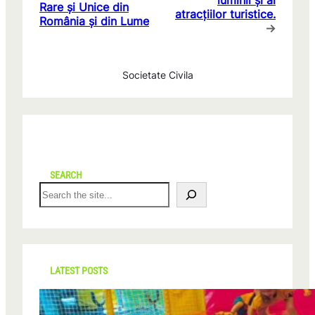
luminii și al
Rare și Unice din
atracțiilor turistice.
România și din Lume
→
Societate Civila
SEARCH
S
e
a
r
c
h
LATEST POSTS