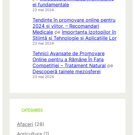
ei fundamentale
23 mai 2024
Tendințe în promovare online pentru
2024 și viitor. – Recomandari
Medicale
pe
Importanța Izotopilor în
Știință și Tehnologie și Aplicațiile Lor
23 mai 2024
Tehnici Avansate de Promovare
Online pentru a Rămâne În Fața
Competiției – Tratament Natural
pe
Descoperă tainele mezosferei
23 mai 2024
CATEGORIES
Afaceri
(28)
Agricultura
(1)