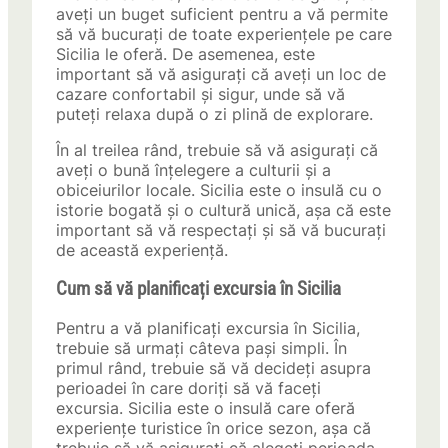
aveți un buget suficient pentru a vă permite
să vă bucurați de toate experiențele pe care
Sicilia le oferă. De asemenea, este
important să vă asigurați că aveți un loc de
cazare confortabil și sigur, unde să vă
puteți relaxa după o zi plină de explorare.
În al treilea rând, trebuie să vă asigurați că
aveți o bună înțelegere a culturii și a
obiceiurilor locale. Sicilia este o insulă cu o
istorie bogată și o cultură unică, așa că este
important să vă respectați și să vă bucurați
de această experiență.
Cum să vă planificați excursia în Sicilia
Pentru a vă planificați excursia în Sicilia,
trebuie să urmați câteva pași simpli. În
primul rând, trebuie să vă decideți asupra
perioadei în care doriți să vă faceți
excursia. Sicilia este o insulă care oferă
experiențe turistice în orice sezon, așa că