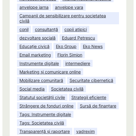
anvelope iarna
anvelope vara
Campanii de sensibilizare pentru societatea
civilă
conil
consultanță
copii atipici
dezvoltare socială
Eduard Petrescu
Educație civică
Eko Group
Eko News
Email marketing
Florin Simion
Instrumente digitale
intermediere
Marketing și comunicare online
Mobilizare comunitară
Securitate cibernetică
Social media
Societatea civilă
Statutul societății civile
Strategii eficiente
Strângere de fonduri online
Sursă de finanțare
Tags: Instrumente digitale
Tags: Societatea civilă
Transparență și raportare
vadrexim