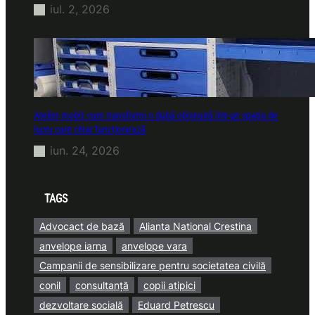
iul. 2, 2026
Atelier mobil: cum transformi o dubă obișnuită într-un spațiu de
lucru care chiar funcționează
iun. 24, 2026
TAGS
Advocact de bază
Alianta National Crestina
anvelope iarna
anvelope vara
Campanii de sensibilizare pentru societatea civilă
conil
consultanță
copii atipici
dezvoltare socială
Eduard Petrescu