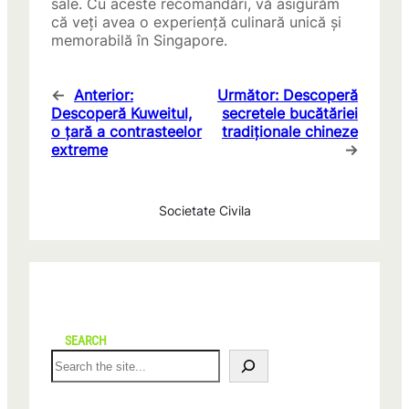
sale. Cu aceste recomandări, vă asigurăm
că veți avea o experiență culinară unică și
memorabilă în Singapore.
←
Anterior:
Următor:
Descoperă
Descoperă Kuweitul,
secretele bucătăriei
o ţară a contrasteelor
tradiționale chineze
extreme
→
Societate Civila
SEARCH
S
e
a