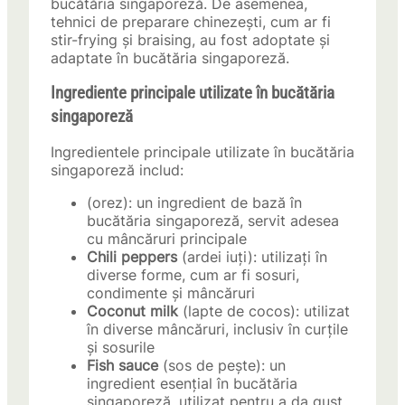
bucătăria singaporeză. De asemenea,
tehnici de preparare chinezești, cum ar fi
stir-frying și braising, au fost adoptate și
adaptate în bucătăria singaporeză.
Ingrediente principale utilizate în bucătăria
singaporeză
Ingredientele principale utilizate în bucătăria
singaporeză includ:
(orez): un ingredient de bază în
bucătăria singaporeză, servit adesea
cu mâncăruri principale
Chili peppers
(ardei iuți): utilizați în
diverse forme, cum ar fi sosuri,
condimente și mâncăruri
Coconut milk
(lapte de cocos): utilizat
în diverse mâncăruri, inclusiv în curțile
și sosurile
Fish sauce
(sos de pește): un
ingredient esențial în bucătăria
singaporeză, utilizat pentru a da gust