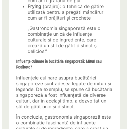
cum ar fi grătarul de pui
Frying
(prăjire): o tehnică de gătire
utilizată pentru a pregăti mâncăruri
cum ar fi prăjituri și crochete
„Gastronomia singaporeză este o
combinație unică de influențe
culturale și de ingrediente, care
crează un stil de gătit distinct și
delicios.”
Influențe culinare în bucătăria singaporeză: Mituri sau
Realitate?
Influențele culinare asupra bucătăriei
singaporeze sunt adesea legate de mituri și
legende. De exemplu, se spune că bucătăria
singaporeză a fost influențată de diverse
culturi, dar în același timp, a dezvoltat un
stil de gătit unic și distinct.
În concluzie, gastronomia singaporeză este
o combinație fascinantă de influențe
culturale și de ingrediente, care a creat un