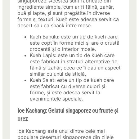
singaporeze. Acestea sunt fabricate din
ingrediente simple, cum ar fi făină, zahăr,
ouă și lapte, și sunt pregătite în diverse
forme și texturi. Kueh este adesea servit ca
desert sau ca snack între mese.
Kueh Bahulu: este un tip de kueh care
este copt în forme mici și are o crustă
crocantă și o interior moale.
Kueh Lapis: este un tip de kueh care
este fabricat în straturi alternative de
făină și zahăr, ceea ce îi dau un aspect
similar cu unul de sticlă.
Kueh Salat: este un tip de kueh care
este fabricat cu diverse culori și
forme, și este adesea servit la
evenimentele speciale.
Ice Kachang: Gelatul singaporez cu fructe și
orez
Ice Kachang este unul dintre cele mai
populare deserturi singaporeze din zilele