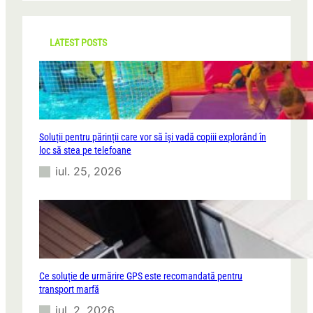
r
c
h
LATEST POSTS
Soluții pentru părinții care vor să își vadă copiii explorând în
loc să stea pe telefoane
iul. 25, 2026
Ce soluție de urmărire GPS este recomandată pentru
transport marfă
iul. 2, 2026