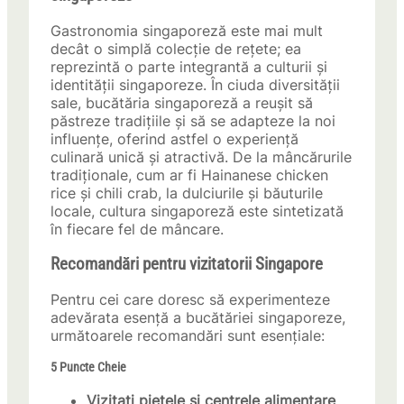
Gastronomia singaporeză este mai mult
decât o simplă colecție de rețete; ea
reprezintă o parte integrantă a culturii și
identității singaporeze. În ciuda diversității
sale, bucătăria singaporeză a reușit să
păstreze tradițiile și să se adapteze la noi
influențe, oferind astfel o experiență
culinară unică și atractivă. De la mâncărurile
tradiționale, cum ar fi Hainanese chicken
rice și chili crab, la dulciurile și băuturile
locale, cultura singaporeză este sintetizată
în fiecare fel de mâncare.
Recomandări pentru vizitatorii Singapore
Pentru cei care doresc să experimenteze
adevărata esență a bucătăriei singaporeze,
următoarele recomandări sunt esențiale:
5 Puncte Cheie
Vizitați piețele și centrele alimentare
,