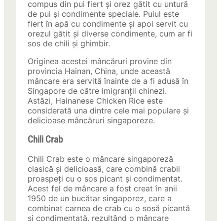
compus din pui fiert și orez gătit cu untură
de pui și condimente speciale. Puiul este
fiert în apă cu condimente și apoi servit cu
orezul gătit și diverse condimente, cum ar fi
sos de chili și ghimbir.
Originea acestei mâncăruri provine din
provincia Hainan, China, unde această
mâncare era servită înainte de a fi adusă în
Singapore de către imigranții chinezi.
Astăzi, Hainanese Chicken Rice este
considerată una dintre cele mai populare și
delicioase mâncăruri singaporeze.
Chili Crab
Chili Crab este o mâncare singaporeză
clasică și delicioasă, care combină crabii
proaspeți cu o sos picant și condimentat.
Acest fel de mâncare a fost creat în anii
1950 de un bucătar singaporez, care a
combinat carnea de crab cu o sosă picantă
și condimentată, rezultând o mâncare