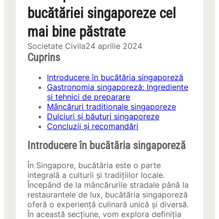
bucătăriei singaporeze cel
mai bine păstrate
Societate Civila
24 aprilie 2024
Cuprins
Introducere în bucătăria singaporeză
Gastronomia singaporeză: Ingrediente
și tehnici de preparare
Mâncăruri traditionale singaporeze
Dulciuri și băuturi singaporeze
Concluzii și recomandări
Introducere în bucătăria singaporeză
În Singapore, bucătăria este o parte
integrală a culturii și tradițiilor locale.
Începând de la mâncărurile stradale până la
restaurantele de lux, bucătăria singaporeză
oferă o experiență culinară unică și diversă.
În această secțiune, vom explora definiția