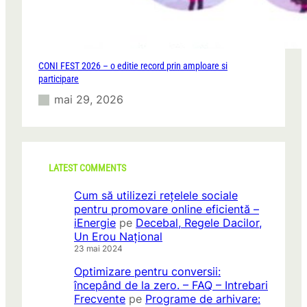
CONI FEST 2026 – o editie record prin amploare si
participare
mai 29, 2026
LATEST COMMENTS
Cum să utilizezi rețelele sociale
pentru promovare online eficientă –
iEnergie
pe
Decebal, Regele Dacilor,
Un Erou Național
23 mai 2024
Optimizare pentru conversii:
începând de la zero. – FAQ – Intrebari
Frecvente
pe
Programe de arhivare: