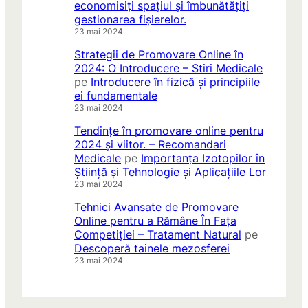
economisiți spațiul și îmbunătățiți
gestionarea fișierelor.
23 mai 2024
Strategii de Promovare Online în
2024: O Introducere – Stiri Medicale
pe
Introducere în fizică și principiile
ei fundamentale
23 mai 2024
Tendințe în promovare online pentru
2024 și viitor. – Recomandari
Medicale
pe
Importanța Izotopilor în
Știință și Tehnologie și Aplicațiile Lor
23 mai 2024
Tehnici Avansate de Promovare
Online pentru a Rămâne În Fața
Competiției – Tratament Natural
pe
Descoperă tainele mezosferei
23 mai 2024