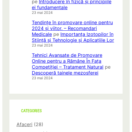
pe
Introducere în fizică și principiile
ei fundamentale
23 mai 2024
Tendințe în promovare online pentru
2024 și viitor. – Recomandari
Medicale
pe
Importanța Izotopilor în
Știință și Tehnologie și Aplicațiile Lor
23 mai 2024
Tehnici Avansate de Promovare
Online pentru a Rămâne În Fața
Competiției – Tratament Natural
pe
Descoperă tainele mezosferei
23 mai 2024
CATEGORIES
Afaceri
(28)