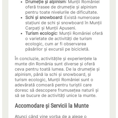
Drumeție și alpinism
: Munții României
oferă trasee de drumeție și alpinism
pentru toate nivelurile de dificultate.
Schi și snowboard
: Există numeroase
stațiuni de schi și snowboard în Munții
Carpați și Munții Apuseni.
Turism ecologic
: Munții României oferă
o varietate de activități de turism
ecologic, cum ar fi observarea
păsărilor și excursii pe bicicletă.
În concluzie, activitățile și experiențele la
munte din România sunt diverse și oferă
ceva pentru toată lumea. De la drumeție și
alpinism, până la schi și snowboard, și
turism ecologic, Munții României sunt o
adevărată comoară pentru turiștii care
doresc să descopere frumusețea naturii și
să se bucure de activități unice la munte.
Accomodare și Servicii la Munte
Atunci când vine vorba de a alege o