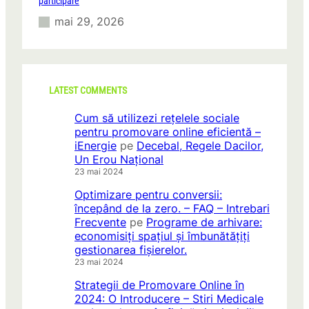
participare
mai 29, 2026
LATEST COMMENTS
Cum să utilizezi rețelele sociale
pentru promovare online eficientă –
iEnergie
pe
Decebal, Regele Dacilor,
Un Erou Național
23 mai 2024
Optimizare pentru conversii:
începând de la zero. – FAQ – Intrebari
Frecvente
pe
Programe de arhivare:
economisiți spațiul și îmbunătățiți
gestionarea fișierelor.
23 mai 2024
Strategii de Promovare Online în
2024: O Introducere – Stiri Medicale