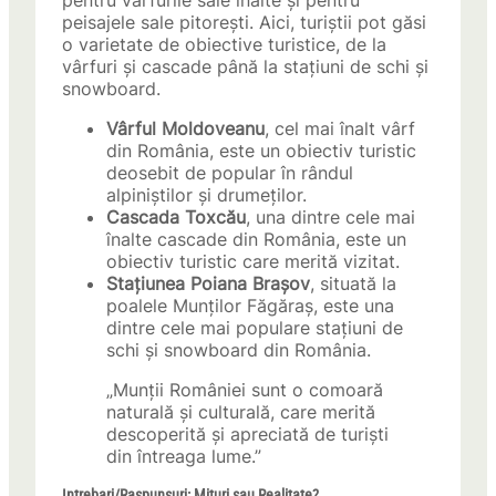
pentru vârfurile sale înalte și pentru
peisajele sale pitorești. Aici, turiștii pot găsi
o varietate de obiective turistice, de la
vârfuri și cascade până la stațiuni de schi și
snowboard.
Vârful Moldoveanu
, cel mai înalt vârf
din România, este un obiectiv turistic
deosebit de popular în rândul
alpiniștilor și drumeților.
Cascada Toxcău
, una dintre cele mai
înalte cascade din România, este un
obiectiv turistic care merită vizitat.
Stațiunea Poiana Brașov
, situată la
poalele Munților Făgăraș, este una
dintre cele mai populare stațiuni de
schi și snowboard din România.
„Munții României sunt o comoară
naturală și culturală, care merită
descoperită și apreciată de turiști
din întreaga lume.”
Intrebari/Raspunsuri: Mituri sau Realitate?