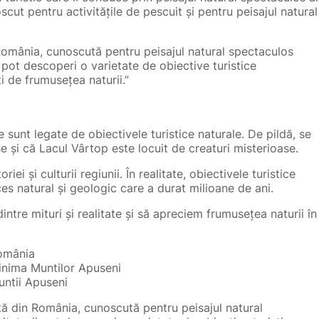
ut pentru activitățile de pescuit și pentru peisajul natural
România, cunoscută pentru peisajul natural spectaculos
ii pot descoperi o varietate de obiective turistice
ți de frumusețea naturii.”
e sunt legate de obiectivele turistice naturale. De pildă, se
și că Lacul Vârtop este locuit de creaturi misterioase.
iei și culturii regiunii. În realitate, obiectivele turistice
es natural și geologic care a durat milioane de ani.
ntre mituri și realitate și să apreciem frumusețea naturii în
România
inima Muntilor Apuseni
untii Apuseni
tă din România, cunoscută pentru peisajul natural