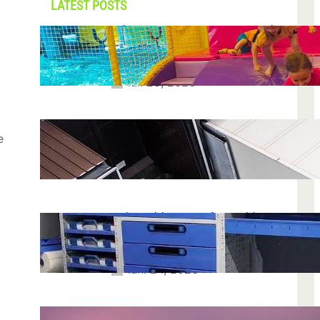
LATEST POSTS
Soluții pentru părinții care vor să își vadă
copiii explorând în loc să stea pe
telefoane
iul. 25, 2026
Ce soluție de urmărire GPS este
e
recomandată pentru transport marfă
iul. 2, 2026
Atelier mobil: cum transformi o dubă
obișnuită într-un spațiu de lucru care
chiar funcționează
iun. 24, 2026
Nodul la sân: ce pași sunt recomandați