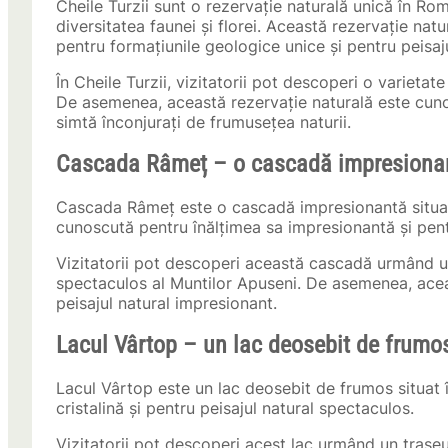
Cheile Turzii sunt o rezervație naturală unică în Ro
diversitatea faunei și florei. Această rezervație nat
pentru formațiunile geologice unice și pentru peisaj
În Cheile Turzii, vizitatorii pot descoperi o varietat
De asemenea, această rezervație naturală este cunos
simtă înconjurați de frumusețea naturii.
Cascada Râmeț – o cascadă impresionan
Cascada Râmeț este o cascadă impresionantă situat
cunoscută pentru înălțimea sa impresionantă și pent
Vizitatorii pot descoperi această cascadă urmând un 
spectaculos al Muntilor Apuseni. De asemenea, acea
peisajul natural impresionant.
Lacul Vârtop – un lac deosebit de frumo
Lacul Vârtop este un lac deosebit de frumos situat 
cristalină și pentru peisajul natural spectaculos.
Vizitatorii pot descoperi acest lac urmând un traseu 