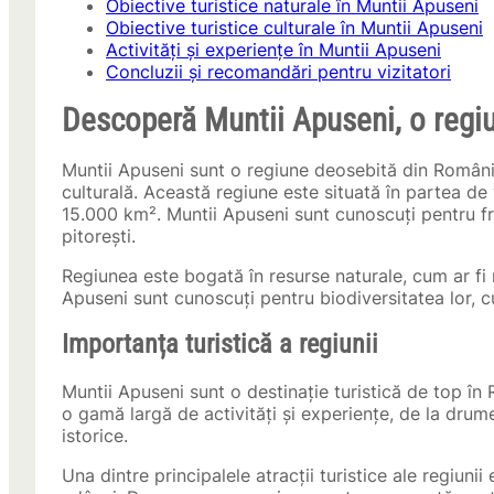
Obiective turistice naturale în Muntii Apuseni
Obiective turistice culturale în Muntii Apuseni
Activități și experiențe în Muntii Apuseni
Concluzii și recomandări pentru vizitatori
Descoperă Muntii Apuseni, o regiu
Muntii Apuseni sunt o regiune deosebită din Români
culturală. Această regiune este situată în partea de 
15.000 km². Muntii Apuseni sunt cunoscuți pentru fru
pitorești.
Regiunea este bogată în resurse naturale, cum ar fi 
Apuseni sunt cunoscuți pentru biodiversitatea lor, c
Importanța turistică a regiunii
Muntii Apuseni sunt o destinație turistică de top în
o gamă largă de activități și experiențe, de la drumeț
istorice.
Una dintre principalele atracții turistice ale regiunii