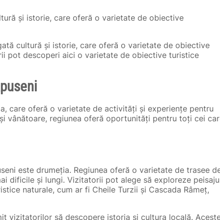
ură și istorie, care oferă o varietate de obiective
tă cultură și istorie, care oferă o varietate de obiective
rii pot descoperi aici o varietate de obiective turistice
Apuseni
 care oferă o varietate de activități și experiențe pentru
t și vânătoare, regiunea oferă oportunități pentru toți cei ca
useni este drumeția. Regiunea oferă o varietate de trasee d
i dificile și lungi. Vizitatorii pot alege să exploreze peisaju
ristice naturale, cum ar fi Cheile Turzii și Cascada Râmeț,
it vizitatorilor să descopere istoria și cultura locală. Acest