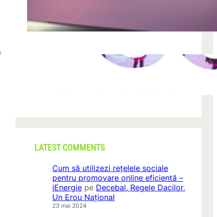
după descoperirea unei formațiuni
iun. 23, 2026
e
o
CONI FEST 2026 – o editie record prin
amploare si participare
mai 29, 2026
LATEST COMMENTS
Cum să utilizezi rețelele sociale
pentru promovare online eficientă –
iEnergie
pe
Decebal, Regele Dacilor,
Un Erou Național
23 mai 2024