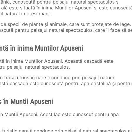
mânia, cunoscută pentru peisajul natural spectaculos și
urală este situată în inima Muntilor Apuseni și este cunoscut
ul natural impresionant.
e de specii de plante și animale, care sunt protejate de lege.
cută pentru peisajul natural spectaculos, care îi face să s
tă în inima Muntilor Apuseni
ă în inima Muntilor Apuseni. Această cascadă este
ru peisajul natural spectaculos.
traseu turistic care îi conduce prin peisajul natural
stă cascadă este cunoscută pentru apa cristalină și pentru
s în Muntii Apuseni
în Muntii Apuseni. Acest lac este cunoscut pentru apa
turistic care îi conduce prin peisajul natural spectaculos al