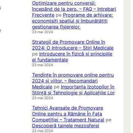
Optimizare pentru conversii:
ă
începând de la zero. – FAQ – Intrebari
Frecvente
pe
Programe de arhivare:
economisiți spațiul și îmbunătățiți
gestionarea fișierelor.
e
23 mai 2024
Strategii de Promovare Online în
2024: O Introducere – Stiri Medicale
pe
Introducere în fizică și principiile
ei fundamentale
23 mai 2024
Tendințe în promovare online pentru
2024 și viitor. – Recomandari
Medicale
pe
Importanța Izotopilor în
Știință și Tehnologie și Aplicațiile Lor
23 mai 2024
Tehnici Avansate de Promovare
Online pentru a Rămâne În Fața
Competiției – Tratament Natural
pe
Descoperă tainele mezosferei
23 mai 2024