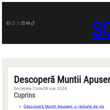
Sari
la
conținut
SO
Facebook
Instagram
X
LinkedIn
YouTube
TikTok
Descoperă Muntii Apuseni
Societate Civila
28 mai 2024
Cuprins
Descoperă Muntii Apuseni, o regiune de vis