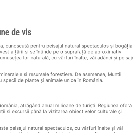
ne de vis
a, cunoscută pentru peisajul natural spectaculos și bogăția
vest a țării și se întinde pe o suprafață de aproximativ
musețea lor naturală, cu vârfuri înalte, văi adânci și peisaj
mineralele și resursele forestiere. De asemenea, Muntii
u specii de plante și animale unice în România.
 România, atrăgând anual milioane de turiști. Regiunea oferă
ii și excursii până la vizitarea obiectivelor culturale și
 este peisajul natural spectaculos, cu vârfuri înalte și văi