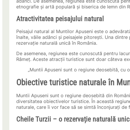
adânci. De asemenea, regiunea este cunoscută pentru
etnografie și artă populară și biserica de lemn din 
Atractivitatea peisajului natural
Peisajul natural al Muntilor Apuseni este o adevărat
înalte, văile adânci și peisajele pitorești. Una dintre 
rezervație naturală unică în România.
De asemenea, regiunea este cunoscută pentru lacuri
Râmeț. Aceste atracții turistice sunt doar câteva ex
„Muntii Apuseni sunt o regiune deosebită, cu o 
Obiective turistice naturale în Mu
Muntii Apuseni sunt o regiune deosebită din România
diversitatea obiectivelor turistice. În această regiun
naturale, care îi vor face să se simtă înconjurați de 
Cheile Turzii – o rezervație naturală un