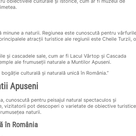
 obiectivele culturale și istorice, cum ar fi muzeul de
Rimetea.
ă minune a naturii. Regiunea este cunoscută pentru vârfuril
principalele atracții turistice ale regiunii este Cheile Turzii, 
le și cascadele sale, cum ar fi Lacul Vârtop și Cascada
emple ale frumuseții naturale a Muntilor Apuseni.
bogăție culturală și naturală unică în România.”
ntii Apuseni
, cunoscută pentru peisajul natural spectaculos și
e, vizitatorii pot descoperi o varietate de obiective turistice
frumusețea naturii.
ică în România