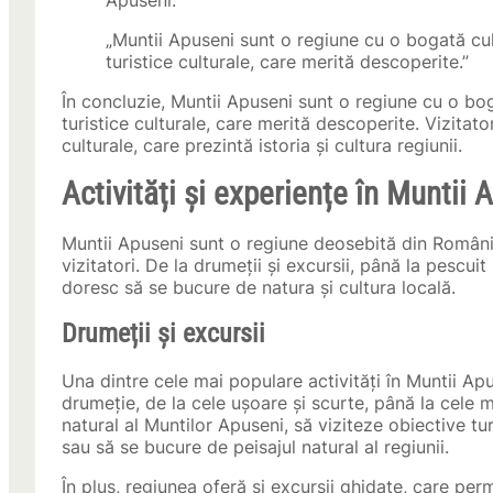
Apuseni.
„Muntii Apuseni sunt o regiune cu o bogată cult
turistice culturale, care merită descoperite.”
În concluzie, Muntii Apuseni sunt o regiune cu o boga
turistice culturale, care merită descoperite. Vizitato
culturale, care prezintă istoria și cultura regiunii.
Activități și experiențe în Muntii 
Muntii Apuseni sunt o regiune deosebită din România,
vizitatori. De la drumeții și excursii, până la pescui
doresc să se bucure de natura și cultura locală.
Drumeții și excursii
Una dintre cele mai populare activități în Muntii Ap
drumeție, de la cele ușoare și scurte, până la cele ma
natural al Muntilor Apuseni, să viziteze obiective tu
sau să se bucure de peisajul natural al regiunii.
În plus, regiunea oferă și excursii ghidate, care perm