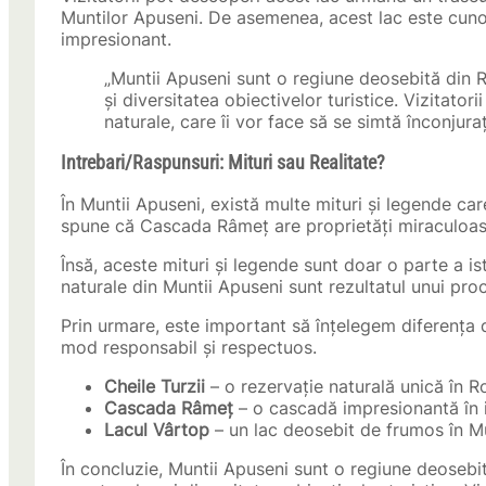
Muntilor Apuseni. De asemenea, acest lac este cunosc
impresionant.
„Muntii Apuseni sunt o regiune deosebită din 
și diversitatea obiectivelor turistice. Vizitator
naturale, care îi vor face să se simtă înconjura
Intrebari/Raspunsuri: Mituri sau Realitate?
În Muntii Apuseni, există multe mituri și legende car
spune că Cascada Râmeț are proprietăți miraculoase 
Însă, aceste mituri și legende sunt doar o parte a istor
naturale din Muntii Apuseni sunt rezultatul unui proc
Prin urmare, este important să înțelegem diferența di
mod responsabil și respectuos.
Cheile Turzii
– o rezervație naturală unică în 
Cascada Râmeț
– o cascadă impresionantă în 
Lacul Vârtop
– un lac deosebit de frumos în M
În concluzie, Muntii Apuseni sunt o regiune deosebi