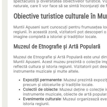
spectaculos și diversitatea obiectivelor turistice. Vi
naturale, care îi vor face să se simtă înconjurați de 
Obiective turistice culturale în Mu
Muntii Apuseni sunt cunoscuți pentru frumusețea lor n
regiunii. În această zonă, vizitatorii pot descoperi o
imagine completă a istoriei și tradițiilor locale.
Muzeul de Etnografie și Artă Populară
Muzeul de Etnografie și Artă Populară este unul dint
Muntii Apuseni. Acest muzeu prezintă o colecție imp
reflectă cultura și istoria regiunii. Vizitatorii pot 
instrumente muzicale și multe altele.
Expoziții permanente
: Muzeul prezintă expoziți
precum și obiceiurile și tradițiile locale.
Colectii de obiecte
: Muzeul deține o colecție 
instrumente muzicale, obiecte de artă populară
Evenimente culturale
: Muzeul organizează eveni
istoria regiunii.