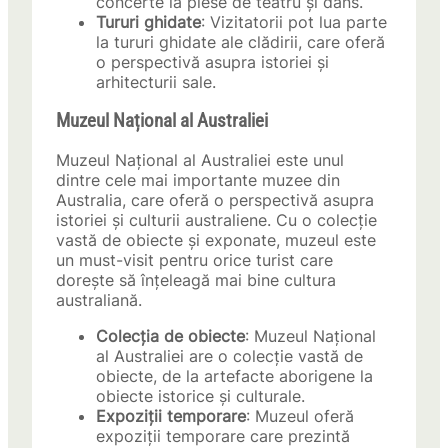
concerte la piese de teatru și dans.
Tururi ghidate
: Vizitatorii pot lua parte
la tururi ghidate ale clădirii, care oferă
o perspectivă asupra istoriei și
arhitecturii sale.
Muzeul Național al Australiei
Muzeul Național al Australiei este unul
dintre cele mai importante muzee din
Australia, care oferă o perspectivă asupra
istoriei și culturii australiene. Cu o colecție
vastă de obiecte și exponate, muzeul este
un must-visit pentru orice turist care
dorește să înțeleagă mai bine cultura
australiană.
Colecția de obiecte
: Muzeul Național
al Australiei are o colecție vastă de
obiecte, de la artefacte aborigene la
obiecte istorice și culturale.
Expoziții temporare
: Muzeul oferă
expoziții temporare care prezintă