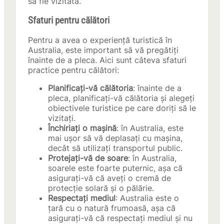
să fie vizitată.
Sfaturi pentru călători
Pentru a avea o experiență turistică în
Australia, este important să vă pregătiți
înainte de a pleca. Aici sunt câteva sfaturi
practice pentru călători:
Planificați-vă călătoria
: înainte de a
pleca, planificați-vă călătoria și alegeți
obiectivele turistice pe care doriți să le
vizitați.
Închiriați o mașină
: în Australia, este
mai ușor să vă deplasați cu mașina,
decât să utilizați transportul public.
Protejați-vă de soare
: în Australia,
soarele este foarte puternic, așa că
asigurați-vă că aveți o cremă de
protecție solară și o pălărie.
Respectați mediul
: Australia este o
țară cu o natură frumoasă, așa că
asigurați-vă că respectați mediul și nu