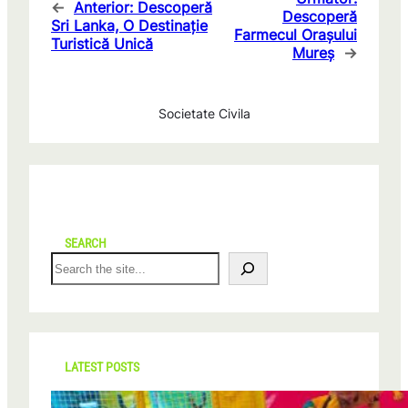
←
Anterior:
Descoperă
Descoperă
Sri Lanka, O Destinație
Farmecul Orașului
Turistică Unică
Mureș
→
Societate Civila
SEARCH
S
e
a
r
c
h
LATEST POSTS