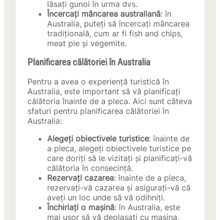
lăsați gunoi în urma dvs.
Încercați mâncarea australiană
: în
Australia, puteți să încercați mâncarea
tradițională, cum ar fi fish and chips,
meat pie și vegemite.
Planificarea călătoriei în Australia
Pentru a avea o experiență turistică în
Australia, este important să vă planificați
călătoria înainte de a pleca. Aici sunt câteva
sfaturi pentru planificarea călătoriei în
Australia:
Alegeți obiectivele turistice
: înainte de
a pleca, alegeți obiectivele turistice pe
care doriți să le vizitați și planificați-vă
călătoria în consecință.
Rezervați cazarea
: înainte de a pleca,
rezervați-vă cazarea și asigurați-vă că
aveți un loc unde să vă odihniți.
Închiriați o mașină
: în Australia, este
mai ușor să vă deplasați cu mașina,