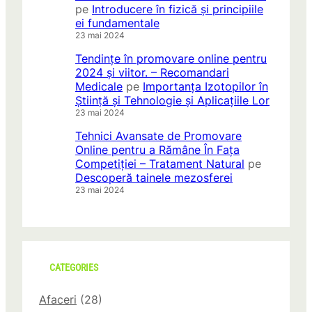
pe
Introducere în fizică și principiile
ei fundamentale
23 mai 2024
Tendințe în promovare online pentru
2024 și viitor. – Recomandari
Medicale
pe
Importanța Izotopilor în
Știință și Tehnologie și Aplicațiile Lor
23 mai 2024
Tehnici Avansate de Promovare
Online pentru a Rămâne În Fața
Competiției – Tratament Natural
pe
Descoperă tainele mezosferei
23 mai 2024
CATEGORIES
Afaceri
(28)