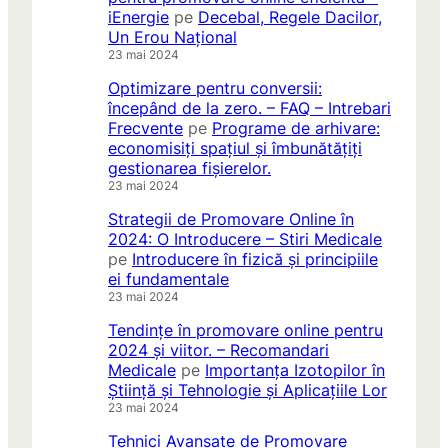
iEnergie
pe
Decebal, Regele Dacilor,
Un Erou Național
23 mai 2024
Optimizare pentru conversii:
începând de la zero. – FAQ – Intrebari
Frecvente
pe
Programe de arhivare:
economisiți spațiul și îmbunătățiți
gestionarea fișierelor.
23 mai 2024
Strategii de Promovare Online în
2024: O Introducere – Stiri Medicale
pe
Introducere în fizică și principiile
ei fundamentale
23 mai 2024
Tendințe în promovare online pentru
2024 și viitor. – Recomandari
Medicale
pe
Importanța Izotopilor în
Știință și Tehnologie și Aplicațiile Lor
23 mai 2024
Tehnici Avansate de Promovare