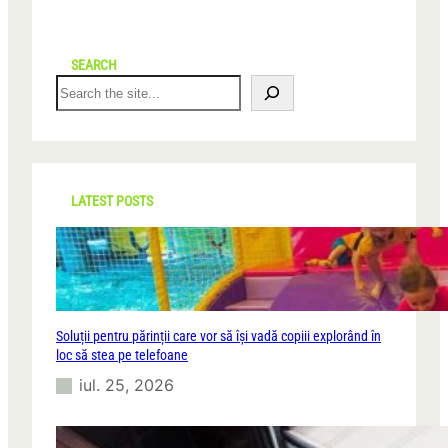
SEARCH
S
e
a
r
c
h
LATEST POSTS
Soluții pentru părinții care vor să își vadă copiii explorând în
loc să stea pe telefoane
iul. 25, 2026