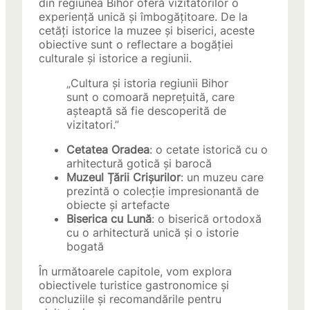
din regiunea Bihor oferă vizitatorilor o
experiență unică și îmbogățitoare. De la
cetăți istorice la muzee și biserici, aceste
obiective sunt o reflectare a bogăției
culturale și istorice a regiunii.
„Cultura și istoria regiunii Bihor
sunt o comoară neprețuită, care
așteaptă să fie descoperită de
vizitatori.”
Cetatea Oradea
: o cetate istorică cu o
arhitectură gotică și barocă
Muzeul Țării Crișurilor
: un muzeu care
prezintă o colecție impresionantă de
obiecte și artefacte
Biserica cu Lună
: o biserică ortodoxă
cu o arhitectură unică și o istorie
bogată
În următoarele capitole, vom explora
obiectivele turistice gastronomice și
concluziile și recomandările pentru