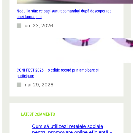
Nodul la sân: ce pași sunt recomandați după descoperirea
unei formațiuni
iun. 23, 2026
CONI FEST 2026 – o editie record prin amploare si
participare
mai 29, 2026
LATEST COMMENTS
Cum să utilizezi rețelele sociale
pentru promovare online eficientă –