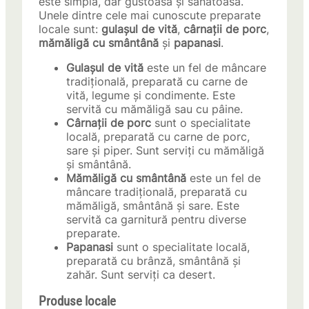
este simplă, dar gustoasă și sănătoasă.
Unele dintre cele mai cunoscute preparate
locale sunt:
gulașul de vită
,
cârnații de porc
,
mămăligă cu smântână
și
papanasi
.
Gulașul de vită
este un fel de mâncare
tradițională, preparată cu carne de
vită, legume și condimente. Este
servită cu mămăligă sau cu pâine.
Cârnații de porc
sunt o specialitate
locală, preparată cu carne de porc,
sare și piper. Sunt serviți cu mămăligă
și smântână.
Mămăligă cu smântână
este un fel de
mâncare tradițională, preparată cu
mămăligă, smântână și sare. Este
servită ca garnitură pentru diverse
preparate.
Papanasi
sunt o specialitate locală,
preparată cu brânză, smântână și
zahăr. Sunt serviți ca desert.
Produse locale