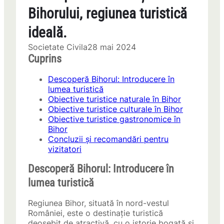
Bihorului, regiunea turistică
ideală.
Societate Civila
28 mai 2024
Cuprins
Descoperă Bihorul: Introducere în
lumea turistică
Obiective turistice naturale în Bihor
Obiective turistice culturale în Bihor
Obiective turistice gastronomice în
Bihor
Concluzii și recomandări pentru
vizitatori
Descoperă Bihorul: Introducere în
lumea turistică
Regiunea Bihor, situată în nord-vestul
României, este o destinație turistică
deosebit de atractivă, cu o istorie bogată și