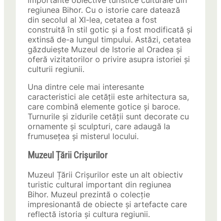
importante obiective turistice culturale din
regiunea Bihor. Cu o istorie care datează
din secolul al XI-lea, cetatea a fost
construită în stil gotic și a fost modificată și
extinsă de-a lungul timpului. Astăzi, cetatea
găzduiește Muzeul de Istorie al Oradea și
oferă vizitatorilor o privire asupra istoriei și
culturii regiunii.
Una dintre cele mai interesante
caracteristici ale cetății este arhitectura sa,
care combină elemente gotice și baroce.
Turnurile și zidurile cetății sunt decorate cu
ornamente și sculpturi, care adaugă la
frumusețea și misterul locului.
Muzeul Țării Crișurilor
Muzeul Țării Crișurilor este un alt obiectiv
turistic cultural important din regiunea
Bihor. Muzeul prezintă o colecție
impresionantă de obiecte și artefacte care
reflectă istoria și cultura regiunii.