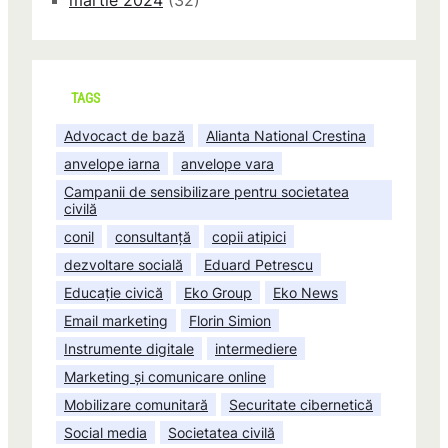
martie 2024
(32)
TAGS
Advocact de bază
Alianta National Crestina
anvelope iarna
anvelope vara
Campanii de sensibilizare pentru societatea
civilă
conil
consultanță
copii atipici
dezvoltare socială
Eduard Petrescu
Educație civică
Eko Group
Eko News
Email marketing
Florin Simion
Instrumente digitale
intermediere
Marketing și comunicare online
Mobilizare comunitară
Securitate cibernetică
Social media
Societatea civilă