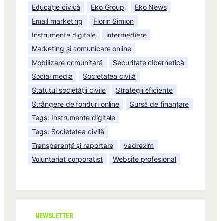
Educație civică
Eko Group
Eko News
Email marketing
Florin Simion
Instrumente digitale
intermediere
Marketing și comunicare online
Mobilizare comunitară
Securitate cibernetică
Social media
Societatea civilă
Statutul societății civile
Strategii eficiente
Strângere de fonduri online
Sursă de finanțare
Tags: Instrumente digitale
Tags: Societatea civilă
Transparență și raportare
vadrexim
Voluntariat corporatist
Website profesional
NEWSLETTER