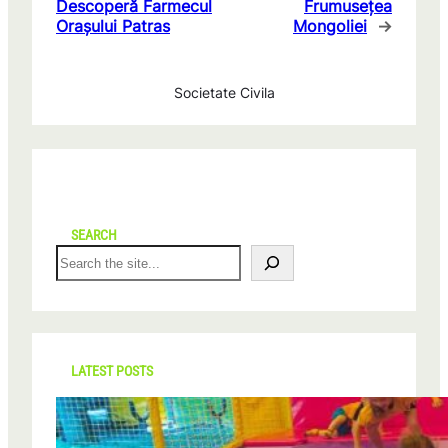
Descoperă Farmecul
Frumusețea
Orașului Patras
Mongoliei
→
Societate Civila
SEARCH
S
e
a
r
c
h
LATEST POSTS