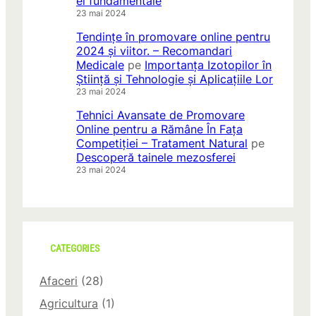
ei fundamentale
23 mai 2024
Tendințe în promovare online pentru
2024 și viitor. – Recomandari
Medicale
pe
Importanța Izotopilor în
Știință și Tehnologie și Aplicațiile Lor
23 mai 2024
Tehnici Avansate de Promovare
Online pentru a Rămâne În Fața
Competiției – Tratament Natural
pe
Descoperă tainele mezosferei
23 mai 2024
CATEGORIES
Afaceri
(28)
Agricultura
(1)