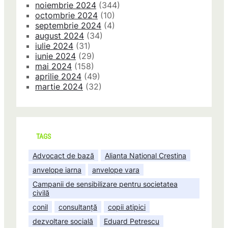
noiembrie 2024
(344)
octombrie 2024
(10)
septembrie 2024
(4)
august 2024
(34)
iulie 2024
(31)
iunie 2024
(29)
mai 2024
(158)
aprilie 2024
(49)
martie 2024
(32)
TAGS
Advocact de bază
Alianta National Crestina
anvelope iarna
anvelope vara
Campanii de sensibilizare pentru societatea
civilă
conil
consultanță
copii atipici
dezvoltare socială
Eduard Petrescu