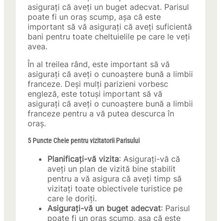
asigurați că aveți un buget adecvat. Parisul
poate fi un oraș scump, așa că este
important să vă asigurați că aveți suficientă
bani pentru toate cheltuielile pe care le veți
avea.
În al treilea rând, este important să vă
asigurați că aveți o cunoaștere bună a limbii
franceze. Deși mulți parizieni vorbesc
engleză, este totuși important să vă
asigurați că aveți o cunoaștere bună a limbii
franceze pentru a vă putea descurca în
oraș.
5 Puncte Cheie pentru vizitatorii Parisului
Planificați-vă vizita
: Asigurați-vă că
aveți un plan de vizită bine stabilit
pentru a vă asigura că aveți timp să
vizitați toate obiectivele turistice pe
care le doriți.
Asigurați-vă un buget adecvat
: Parisul
poate fi un oraș scump, așa că este