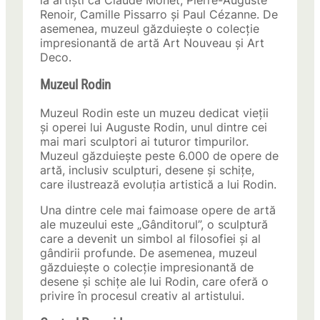
la artiști ca Claude Monet, Pierre-Auguste
Renoir, Camille Pissarro și Paul Cézanne. De
asemenea, muzeul găzduiește o colecție
impresionantă de artă Art Nouveau și Art
Deco.
Muzeul Rodin
Muzeul Rodin este un muzeu dedicat vieții
și operei lui Auguste Rodin, unul dintre cei
mai mari sculptori ai tuturor timpurilor.
Muzeul găzduiește peste 6.000 de opere de
artă, inclusiv sculpturi, desene și schițe,
care ilustrează evoluția artistică a lui Rodin.
Una dintre cele mai faimoase opere de artă
ale muzeului este „Gânditorul”, o sculptură
care a devenit un simbol al filosofiei și al
gândirii profunde. De asemenea, muzeul
găzduiește o colecție impresionantă de
desene și schițe ale lui Rodin, care oferă o
privire în procesul creativ al artistului.