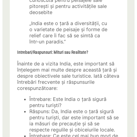
cunoscută pentru peisajele sale
pitorești și pentru activitățile sale
deosebite
„India este o țară a diversității, cu
o varietate de peisaje și forme de
relief care îi fac să se simtă ca
într-un paradis.”
Intrebari/Raspunsuri: Mituri sau Realitate?
Înainte de a vizita India, este important să
înțelegem mai multe despre această țară și
despre obiectivele sale turistice. Iată câteva
întrebări frecvente și răspunsurile
corespunzătoare:
Întrebare: Este India o țară sigură
pentru turiști?
Răspuns: Da, India este o țară sigură
pentru turiști, dar este important să se
ia măsuri de precauție și să se
respecte regulile și obiceiurile locale.
Întrebare: Ce este cel mai bun mod de