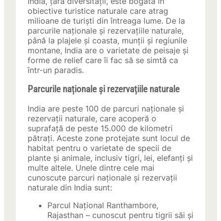
India, țara diversității, este bogată în
obiective turistice naturale care atrag
milioane de turiști din întreaga lume. De la
parcurile naționale și rezervațiile naturale,
până la plajele și coasta, munții și regiunile
montane, India are o varietate de peisaje și
forme de relief care îi fac să se simtă ca
într-un paradis.
Parcurile naționale și rezervațiile naturale
India are peste 100 de parcuri naționale și
rezervații naturale, care acoperă o
suprafață de peste 15.000 de kilometri
pătrați. Aceste zone protejate sunt locul de
habitat pentru o varietate de specii de
plante și animale, inclusiv tigri, lei, elefanți și
multe altele. Unele dintre cele mai
cunoscute parcuri naționale și rezervații
naturale din India sunt:
Parcul Național Ranthambore,
Rajasthan – cunoscut pentru tigrii săi și