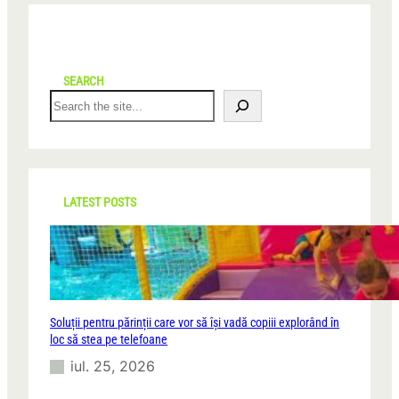
SEARCH
S
e
a
r
c
h
LATEST POSTS
Soluții pentru părinții care vor să își vadă copiii explorând în
loc să stea pe telefoane
iul. 25, 2026