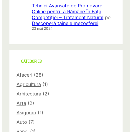
Tehnici Avansate de Promovare
Online pentru a Rămâne În Fața
Competiției – Tratament Natural
pe
Descoperă tainele mezosferei
23 mai 2024
CATEGORIES
Afaceri
(28)
Agricultura
(1)
Arhitectura
(2)
Arta
(2)
Asigurari
(1)
Auto
(7)
Banci
(1)