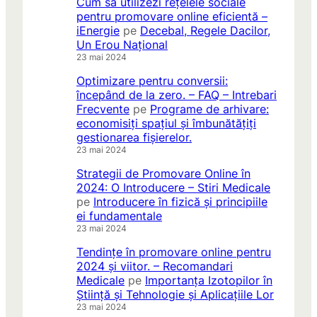
Cum să utilizezi rețelele sociale
pentru promovare online eficientă –
iEnergie
pe
Decebal, Regele Dacilor,
Un Erou Național
23 mai 2024
Optimizare pentru conversii:
începând de la zero. – FAQ – Intrebari
Frecvente
pe
Programe de arhivare:
economisiți spațiul și îmbunătățiți
gestionarea fișierelor.
23 mai 2024
Strategii de Promovare Online în
2024: O Introducere – Stiri Medicale
pe
Introducere în fizică și principiile
ei fundamentale
23 mai 2024
Tendințe în promovare online pentru
2024 și viitor. – Recomandari
Medicale
pe
Importanța Izotopilor în
Știință și Tehnologie și Aplicațiile Lor
23 mai 2024