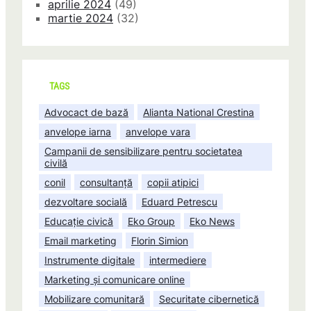
aprilie 2024
(49)
martie 2024
(32)
TAGS
Advocact de bază
Alianta National Crestina
anvelope iarna
anvelope vara
Campanii de sensibilizare pentru societatea
civilă
conil
consultanță
copii atipici
dezvoltare socială
Eduard Petrescu
Educație civică
Eko Group
Eko News
Email marketing
Florin Simion
Instrumente digitale
intermediere
Marketing și comunicare online
Mobilizare comunitară
Securitate cibernetică