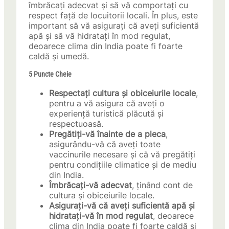
îmbrăcați adecvat și să vă comportați cu
respect față de locuitorii locali. În plus, este
important să vă asigurați că aveți suficientă
apă și să vă hidratați în mod regulat,
deoarece clima din India poate fi foarte
caldă și umedă.
5 Puncte Cheie
Respectați cultura și obiceiurile locale
,
pentru a vă asigura că aveți o
experiență turistică plăcută și
respectuoasă.
Pregătiți-vă înainte de a pleca
,
asigurându-vă că aveți toate
vaccinurile necesare și că vă pregătiți
pentru condițiile climatice și de mediu
din India.
Îmbrăcați-vă adecvat
, ținând cont de
cultura și obiceiurile locale.
Asigurați-vă că aveți suficientă apă și
hidratați-vă în mod regulat
, deoarece
clima din India poate fi foarte caldă și