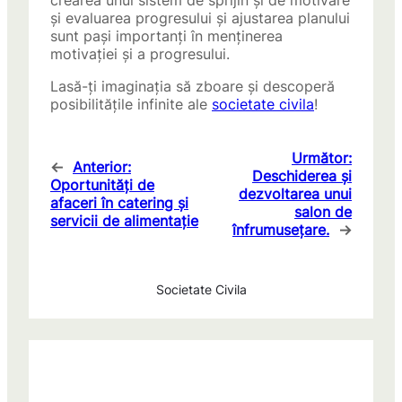
crearea unui sistem de sprijin și de motivare
și evaluarea progresului și ajustarea planului
sunt pași importanți în menținerea
motivației și a progresului.
Lasă-ți imaginația să zboare și descoperă
posibilitățile infinite ale
societate civila
!
Următor:
←
Anterior:
Deschiderea și
Oportunități de
dezvoltarea unui
afaceri în catering și
salon de
servicii de alimentație
înfrumusețare.
→
Societate Civila