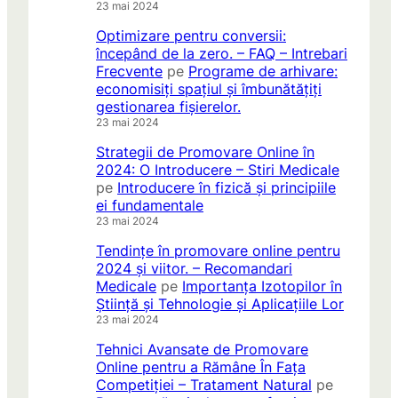
23 mai 2024
Optimizare pentru conversii:
începând de la zero. – FAQ – Intrebari
Frecvente
pe
Programe de arhivare:
economisiți spațiul și îmbunătățiți
gestionarea fișierelor.
23 mai 2024
Strategii de Promovare Online în
2024: O Introducere – Stiri Medicale
pe
Introducere în fizică și principiile
ei fundamentale
23 mai 2024
Tendințe în promovare online pentru
2024 și viitor. – Recomandari
Medicale
pe
Importanța Izotopilor în
Știință și Tehnologie și Aplicațiile Lor
23 mai 2024
Tehnici Avansate de Promovare
Online pentru a Rămâne În Fața
Competiției – Tratament Natural
pe