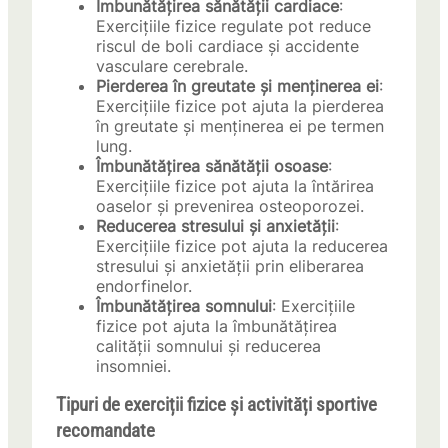
Îmbunătățirea sănătății cardiace
:
Exercițiile fizice regulate pot reduce
riscul de boli cardiace și accidente
vasculare cerebrale.
Pierderea în greutate și menținerea ei
:
Exercițiile fizice pot ajuta la pierderea
în greutate și menținerea ei pe termen
lung.
Îmbunătățirea sănătății osoase
:
Exercițiile fizice pot ajuta la întărirea
oaselor și prevenirea osteoporozei.
Reducerea stresului și anxietății
:
Exercițiile fizice pot ajuta la reducerea
stresului și anxietății prin eliberarea
endorfinelor.
Îmbunătățirea somnului
: Exercițiile
fizice pot ajuta la îmbunătățirea
calității somnului și reducerea
insomniei.
Tipuri de exerciții fizice și activități sportive
recomandate