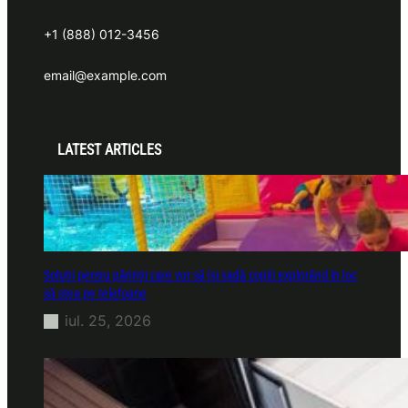
+1 (888) 012-3456
email@example.com
LATEST ARTICLES
Soluții pentru părinții care vor să își vadă copiii explorând în loc
să stea pe telefoane
iul. 25, 2026