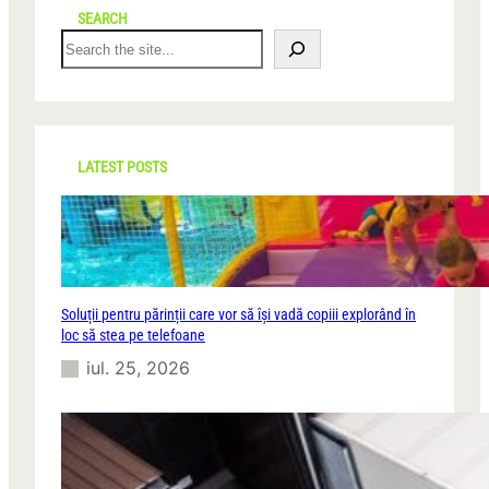
SEARCH
S
e
a
r
c
h
LATEST POSTS
Soluții pentru părinții care vor să își vadă copiii explorând în
loc să stea pe telefoane
iul. 25, 2026