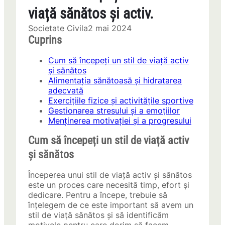
viață sănătos și activ.
Societate Civila
2 mai 2024
Cuprins
Cum să începeți un stil de viață activ
și sănătos
Alimentația sănătoasă și hidratarea
adecvată
Exercițiile fizice și activitățile sportive
Gestionarea stresului și a emoțiilor
Menținerea motivației și a progresului
Cum să începeți un stil de viață activ
și sănătos
Începerea unui stil de viață activ și sănătos
este un proces care necesită timp, efort și
dedicare. Pentru a începe, trebuie să
înțelegem de ce este important să avem un
stil de viață sănătos și să identificăm