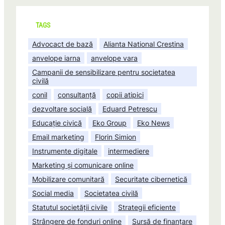
TAGS
Advocact de bază
Alianta National Crestina
anvelope iarna
anvelope vara
Campanii de sensibilizare pentru societatea
civilă
conil
consultanță
copii atipici
dezvoltare socială
Eduard Petrescu
Educație civică
Eko Group
Eko News
Email marketing
Florin Simion
Instrumente digitale
intermediere
Marketing și comunicare online
Mobilizare comunitară
Securitate cibernetică
Social media
Societatea civilă
Statutul societății civile
Strategii eficiente
Strângere de fonduri online
Sursă de finanțare