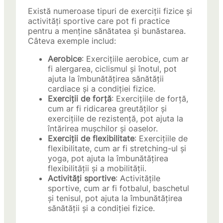
Există numeroase tipuri de exerciții fizice și
activități sportive care pot fi practice
pentru a menține sănătatea și bunăstarea.
Câteva exemple includ:
Aerobice
: Exercițiile aerobice, cum ar
fi alergarea, ciclismul și înotul, pot
ajuta la îmbunătățirea sănătății
cardiace și a condiției fizice.
Exerciții de forță
: Exercițiile de forță,
cum ar fi ridicarea greutăților și
exercițiile de rezistență, pot ajuta la
întărirea mușchilor și oaselor.
Exerciții de flexibilitate
: Exercițiile de
flexibilitate, cum ar fi stretching-ul și
yoga, pot ajuta la îmbunătățirea
flexibilității și a mobilității.
Activități sportive
: Activitățile
sportive, cum ar fi fotbalul, baschetul
și tenisul, pot ajuta la îmbunătățirea
sănătății și a condiției fizice.