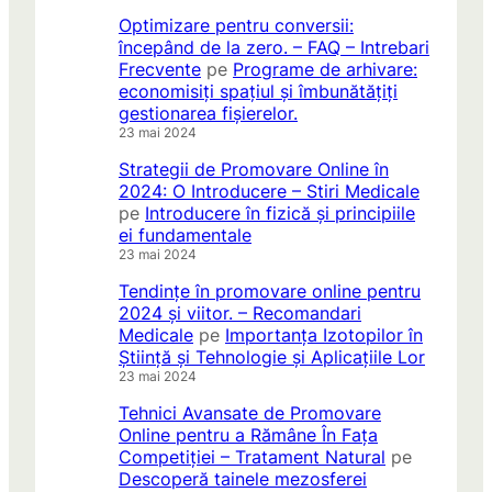
Optimizare pentru conversii:
începând de la zero. – FAQ – Intrebari
Frecvente
pe
Programe de arhivare:
economisiți spațiul și îmbunătățiți
gestionarea fișierelor.
23 mai 2024
Strategii de Promovare Online în
2024: O Introducere – Stiri Medicale
pe
Introducere în fizică și principiile
ei fundamentale
23 mai 2024
Tendințe în promovare online pentru
2024 și viitor. – Recomandari
Medicale
pe
Importanța Izotopilor în
Știință și Tehnologie și Aplicațiile Lor
23 mai 2024
Tehnici Avansate de Promovare
Online pentru a Rămâne În Fața
Competiției – Tratament Natural
pe
Descoperă tainele mezosferei