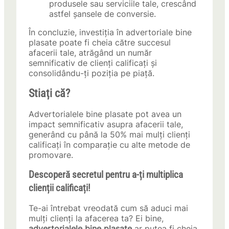
produsele sau serviciile tale, crescând
astfel șansele de conversie.
În concluzie, investiția în advertoriale bine
plasate poate fi cheia către succesul
afacerii tale, atrăgând un număr
semnificativ de clienți calificați și
consolidându-ți poziția pe piață.
Stiați că?
Advertorialele bine plasate pot avea un
impact semnificativ asupra afacerii tale,
generând cu până la 50% mai mulți clienți
calificați în comparație cu alte metode de
promovare.
Descoperă secretul pentru a-ți multiplica
clienții calificați!
Te-ai întrebat vreodată cum să aduci mai
mulți clienți la afacerea ta? Ei bine,
advertorialele bine plasate
ar putea fi cheia