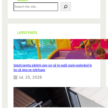
SEARCH
S
e
a
r
c
h
LATEST POSTS
Soluții pentru părinții care vor să își vadă copiii explorând în
loc să stea pe telefoane
iul. 25, 2026