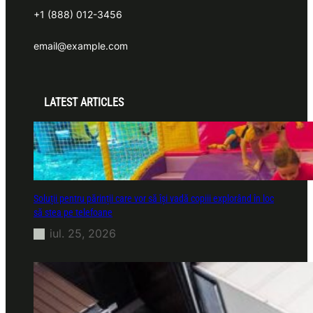
+1 (888) 012-3456
email@example.com
LATEST ARTICLES
Soluții pentru părinții care vor să își vadă copiii explorând în loc
să stea pe telefoane
iul. 25, 2026