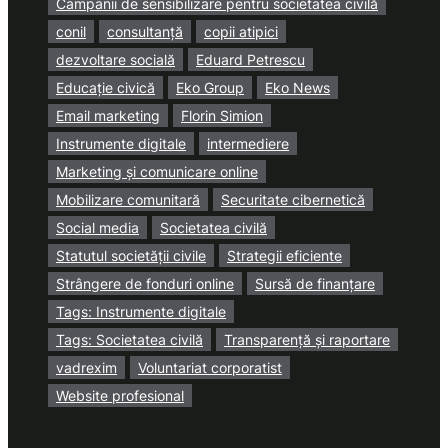
Campanii de sensibilizare pentru societatea civilă
conil
consultanță
copii atipici
dezvoltare socială
Eduard Petrescu
Educație civică
Eko Group
Eko News
Email marketing
Florin Simion
Instrumente digitale
intermediere
Marketing și comunicare online
Mobilizare comunitară
Securitate cibernetică
Social media
Societatea civilă
Statutul societății civile
Strategii eficiente
Strângere de fonduri online
Sursă de finanțare
Tags: Instrumente digitale
Tags: Societatea civilă
Transparență și raportare
vadrexim
Voluntariat corporatist
Website profesional