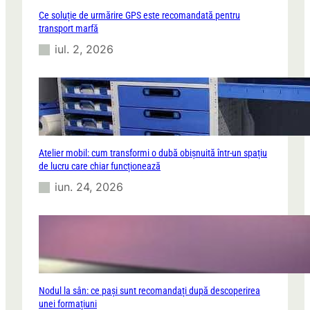
Ce soluție de urmărire GPS este recomandată pentru
transport marfă
iul. 2, 2026
Atelier mobil: cum transformi o dubă obișnuită într-un spațiu
de lucru care chiar funcționează
iun. 24, 2026
Nodul la sân: ce pași sunt recomandați după descoperirea
unei formațiuni