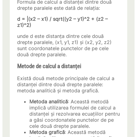
Formula de calcul a distanței dintre două
drepte paralele este dată de relația:
d = |(x2 – x1) / sqrt((y2 – y1)^2 + (z2 –
z1)^2)
unde d este distanța dintre cele două
drepte paralele, (x1, y1, z1) și (x2, y2, z2)
sunt coordonatele punctelor de pe cele
două drepte paralele.
Metode de calcul a distanței
Există două metode principale de calcul a
distanței dintre două drepte paralele:
metoda analitică și metoda grafică.
Metoda analitică
: Această metodă
implică utilizarea formulei de calcul a
distanței și rezolvarea ecuațiilor pentru
a găsi coordonatele punctelor de pe
cele două drepte paralele.
Metoda grafică
: Această metodă