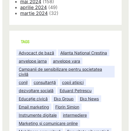
mai 2024
(158)
aprilie 2024
(49)
martie 2024
(32)
TAGS
Advocact de bază
Alianta National Crestina
anvelope iarna
anvelope vara
Campanii de sensibilizare pentru societatea
civilă
conil
consultanță
copii atipici
dezvoltare socială
Eduard Petrescu
Educație civică
Eko Group
Eko News
Email marketing
Florin Simion
Instrumente digitale
intermediere
Marketing și comunicare online