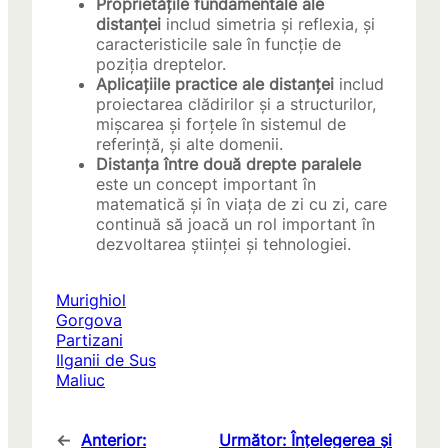
Proprietățile fundamentale ale
distanței
includ simetria și reflexia, și
caracteristicile sale în funcție de
poziția dreptelor.
Aplicațiile practice ale distanței
includ
proiectarea clădirilor și a structurilor,
mișcarea și forțele în sistemul de
referință, și alte domenii.
Distanța între două drepte paralele
este un concept important în
matematică și în viața de zi cu zi, care
continuă să joacă un rol important în
dezvoltarea științei și tehnologiei.
Murighiol
Gorgova
Partizani
Ilganii de Sus
Maliuc
←
Anterior:
Următor:
Înțelegerea și