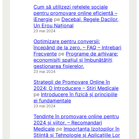
Cum să utilizezi rețelele sociale
pentru promovare online eficientă –
iEnergie
pe
Decebal, Regele Dacilor,
Un Erou Național
23 mai 2024
Optimizare pentru conversii:
începând de la zero. – FAQ – Intrebari
Frecvente
pe
Programe de arhivare:
economisiți spațiul și îmbunătățiți
gestionarea fișierelor.
23 mai 2024
Strategii de Promovare Online în
2024: O Introducere – Stiri Medicale
pe
Introducere în fizică și principiile
ei fundamentale
23 mai 2024
Tendințe în promovare online pentru
2024 și viitor. – Recomandari
Medicale
pe
Importanța Izotopilor în
Știință și Tehnologie și Aplicațiile Lor