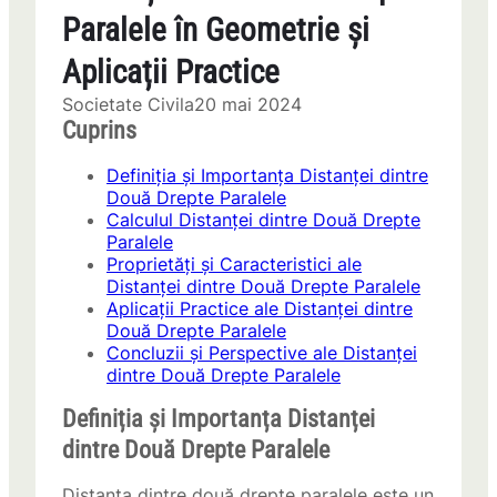
Paralele în Geometrie și
Aplicații Practice
Societate Civila
20 mai 2024
Cuprins
Definiția și Importanța Distanței dintre
Două Drepte Paralele
Calculul Distanței dintre Două Drepte
Paralele
Proprietăți și Caracteristici ale
Distanței dintre Două Drepte Paralele
Aplicații Practice ale Distanței dintre
Două Drepte Paralele
Concluzii și Perspective ale Distanței
dintre Două Drepte Paralele
Definiția și Importanța Distanței
dintre Două Drepte Paralele
Distanța dintre două drepte paralele este un