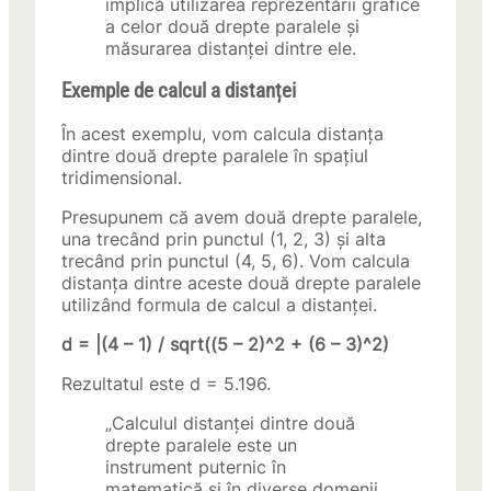
implică utilizarea reprezentării grafice
a celor două drepte paralele și
măsurarea distanței dintre ele.
Exemple de calcul a distanței
În acest exemplu, vom calcula distanța
dintre două drepte paralele în spațiul
tridimensional.
Presupunem că avem două drepte paralele,
una trecând prin punctul (1, 2, 3) și alta
trecând prin punctul (4, 5, 6). Vom calcula
distanța dintre aceste două drepte paralele
utilizând formula de calcul a distanței.
d = |(4 – 1) / sqrt((5 – 2)^2 + (6 – 3)^2)
Rezultatul este d = 5.196.
„Calculul distanței dintre două
drepte paralele este un
instrument puternic în
matematică și în diverse domenii