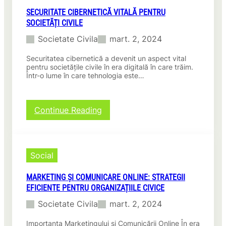
SECURITATE CIBERNETICĂ VITALĂ PENTRU
SOCIETĂȚI CIVILE
Societate Civila
mart. 2, 2024
Securitatea cibernetică a devenit un aspect vital
pentru societățile civile în era digitală în care trăim.
Într-o lume în care tehnologia este…
:
Continue Reading
Securitate
cibernetică
vitală
pentru
Social
societăți
civile
MARKETING ȘI COMUNICARE ONLINE: STRATEGII
EFICIENTE PENTRU ORGANIZAȚIILE CIVICE
Societate Civila
mart. 2, 2024
Importanța Marketingului și Comunicării Online În era