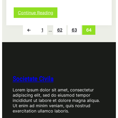
:
Continue Reading
Beneficiile
comunicatelor
de
←
1
…
62
63
64
presă
gratuite
Societate Civila
Lorem ipsum dolor sit amet, consectetur
adipiscing elit, sed do eiusmod tempor
incididunt ut labore et dolore magna aliqua.
Ut enim ad minim veniam, quis nostrud
exercitation ullamco laboris.