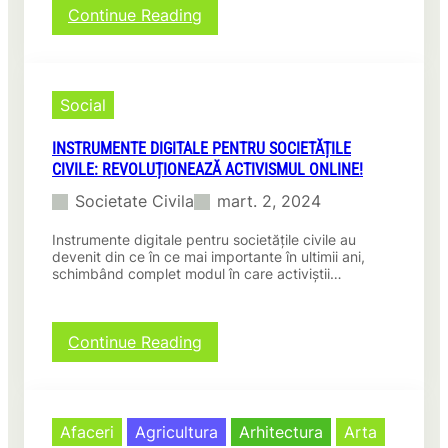
:
Continue Reading
Strângere
de
Fonduri
Online
Social
pentru
Societățile
INSTRUMENTE DIGITALE PENTRU SOCIETĂȚILE
Civile:
CIVILE: REVOLUȚIONEAZĂ ACTIVISMUL ONLINE!
Descoperă
Cum
Societate Civila
mart. 2, 2024
Poți
Ajuta
Instrumente digitale pentru societățile civile au
și
devenit din ce în ce mai importante în ultimii ani,
Schimba
schimbând complet modul în care activiștii…
Lumea!
:
Continue Reading
Instrumente
digitale
pentru
societățile
Afaceri
Agricultura
Arhitectura
Arta
civile: