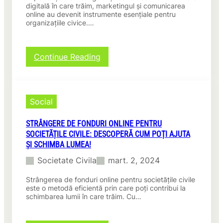
digitală în care trăim, marketingul și comunicarea
online au devenit instrumente esențiale pentru
organizațiile civice.…
:
Continue Reading
Marketing
și
Comunicare
Online:
Social
Strategii
Eficiente
STRÂNGERE DE FONDURI ONLINE PENTRU
pentru
SOCIETĂȚILE CIVILE: DESCOPERĂ CUM POȚI AJUTA
Organizațiile
ȘI SCHIMBA LUMEA!
Civice
Societate Civila
mart. 2, 2024
Strângerea de fonduri online pentru societățile civile
este o metodă eficientă prin care poți contribui la
schimbarea lumii în care trăim. Cu…