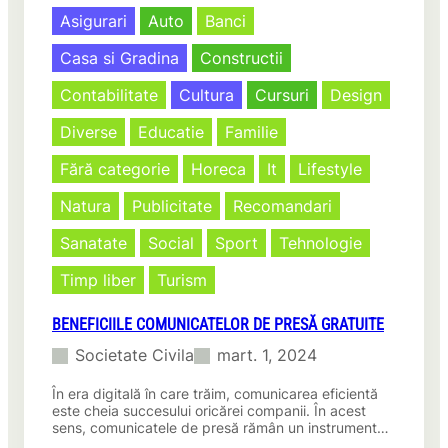
Revoluționează
Asigurari
Auto
Banci
activismul
online!
Casa si Gradina
Constructii
Contabilitate
Cultura
Cursuri
Design
Diverse
Educatie
Familie
Fără categorie
Horeca
It
Lifestyle
Natura
Publicitate
Recomandari
Sanatate
Social
Sport
Tehnologie
Timp liber
Turism
BENEFICIILE COMUNICATELOR DE PRESĂ GRATUITE
Societate Civila
mart. 1, 2024
În era digitală în care trăim, comunicarea eficientă
este cheia succesului oricărei companii. În acest
sens, comunicatele de presă rămân un instrument…