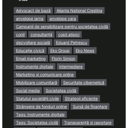
Advocact de bază
Alianta National Crestina
anvelope iarna
anvelope vara
Campanii de sensibilizare pentru societatea civilă
conil
consultanță
copii atipici
dezvoltare socială
Eduard Petrescu
Educație civică
Eko Group
Eko News
Email marketing
Florin Simion
Instrumente digitale
intermediere
Marketing și comunicare online
Mobilizare comunitară
Securitate cibernetică
Social media
Societatea civilă
Statutul societății civile
Strategii eficiente
Strângere de fonduri online
Sursă de finanțare
Tags: Instrumente digitale
Tags: Societatea civilă
Transparență și raportare