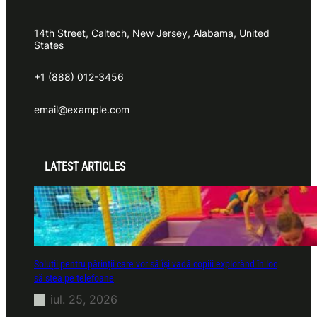
14th Street, Caltech, New Jersey, Alabama, United
States
+1 (888) 012-3456
email@example.com
LATEST ARTICLES
Soluții pentru părinții care vor să își vadă copiii explorând în loc
să stea pe telefoane
iul. 25, 2026