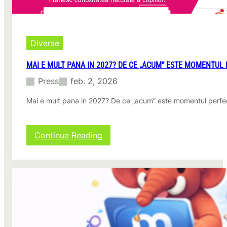
Diverse
MAI E MULT PANA IN 2027? DE CE „ACUM” ESTE MOMENTUL 
Press
feb. 2, 2026
Mai e mult pana in 2027? De ce „acum” este momentul perfect 
:
Continue Reading
Mai
e
mult
pana
in
2027?
De
ce
„acum”