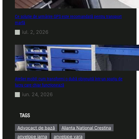
Ce soluție de urmărire GPS este recomandată pentru transport
marfă
iul. 2, 2026
Atelier mobil: cum transformi o dubă obișnuită într-un spațiu de
lucru care chiar funcționează
iun. 24, 2026
TAGS
Advocact de bază
Alianta National Crestina
anvelope iarna
anvelope vara