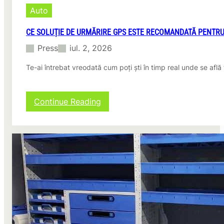
Auto
CE SOLUȚIE DE URMĂRIRE GPS ESTE RECOMANDATĂ PENTR
Press
iul. 2, 2026
Te-ai întrebat vreodată cum poți ști în timp real unde se află
:
Continue Reading
Ce
soluție
de
urmărire
GPS
este
recomandată
pentru
transport
marfă