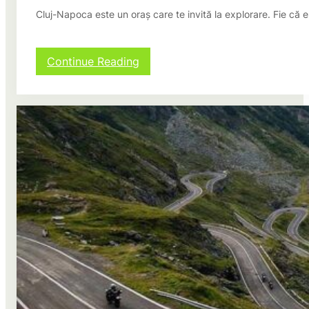
Cluj-Napoca este un oraș care te invită la explorare. Fie că eș
:
Continue Reading
Închirieri
auto
Cluj-
Napoca:
kilometri
incluși
și
cum
alegi
pachetul
corect
pentru
drumul
tău