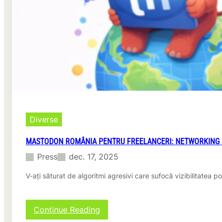
este
momentul
perfect
sa
alegi
gradinita
potrivita
pentru
copilul
tau
Diverse
MASTODON ROMÂNIA PENTRU FREELANCERI: NETWORKING 
Press
dec. 17, 2025
V-ați săturat de algoritmi agresivi care sufocă vizibilitatea 
:
Continue Reading
Mastodon