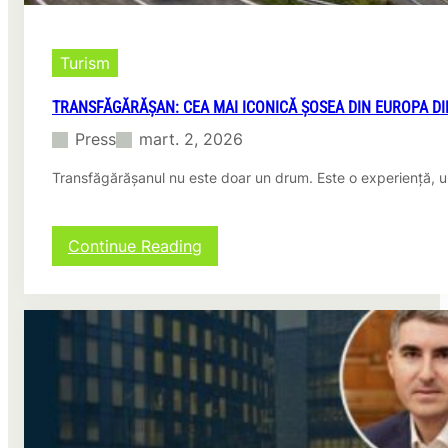
Turism
TRANSFĂGĂRĂȘAN: CEA MAI ICONICĂ ȘOSEA DIN EUROPA DI
Press
mart. 2, 2026
Transfăgărășanul nu este doar un drum. Este o experiență, un 
:
Continue Reading
Transfăgărășan:
Cea
mai
iconică
șosea
din
Europa
din
perspectiva
unui