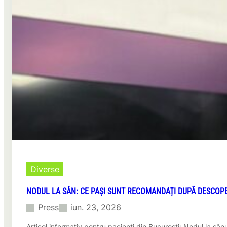
o
dubă
obișnuită
într-
un
spațiu
de
lucru
care
chiar
funcționează
Diverse
NODUL LA SÂN: CE PAȘI SUNT RECOMANDAȚI DUPĂ DESCOPE
Press
iun. 23, 2026
Articol informativ pentru pacienți din București: Nodul la sâ