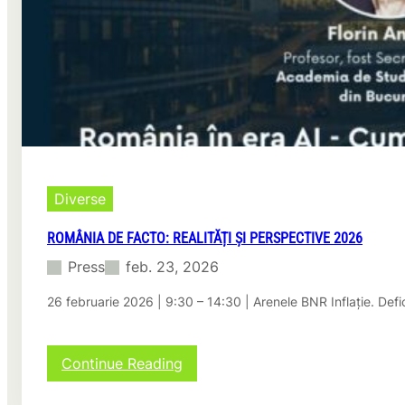
motociclist
Diverse
ROMÂNIA DE FACTO: REALITĂȚI ȘI PERSPECTIVE 2026
Press
feb. 23, 2026
26 februarie 2026 | 9:30 – 14:30 | Arenele BNR Inflație. Defi
:
Continue Reading
România
de