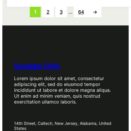
România
pentru
1
2
3
…
64
→
freelanceri:
networking
fără
spam
Societate Civila
Lorem ipsum dolor sit amet, consectetur
adipiscing elit, sed do eiusmod tempor
incididunt ut labore et dolore magna aliqua.
Ut enim ad minim veniam, quis nostrud
exercitation ullamco laboris.
14th Street, Caltech, New Jersey, Alabama, United
States