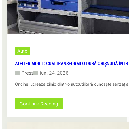
Auto
ATELIER MOBIL: CUM TRANSFORMI O DUBĂ OBIȘNUITĂ ÎNTR
Press
iun. 24, 2026
Oricine lucrează zilnic dintr-o autoutilitară cunoaște senzația
:
Continue Reading
Atelier
mobil:
cum
transformi