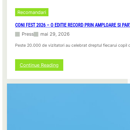
Recomandari
CONI FEST 2026 – O EDITIE RECORD PRIN AMPLOARE SI PAR
Press
mai 29, 2026
Peste 20.000 de vizitatori au celebrat dreptul fiecarui copil 
:
Continue Reading
CONI
FEST
2026
–
o
editie
record
prin
amploare
si
participare