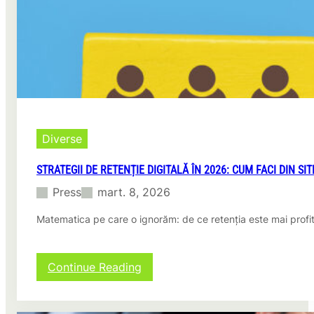
Diverse
STRATEGII DE RETENȚIE DIGITALĂ ÎN 2026: CUM FACI DIN 
Press
mart. 8, 2026
Matematica pe care o ignorăm: de ce retenția este mai profit
:
Continue Reading
Strategii
de
retenție