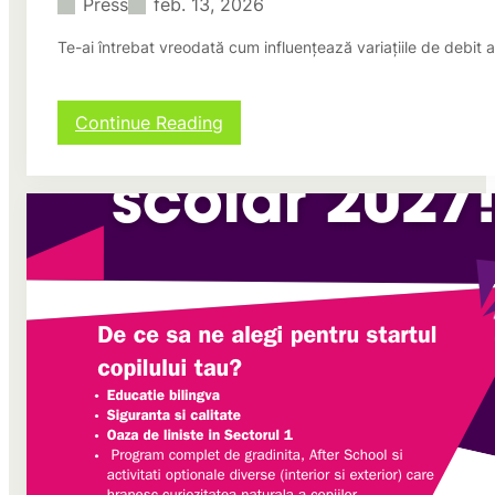
Press
feb. 13, 2026
Te-ai întrebat vreodată cum influențează variațiile de debit a
:
Continue Reading
Cotele
Dunării
la
Ovidiu
în
2026:
nivelul
apei
azi,
grafic
și
actualizări
locale