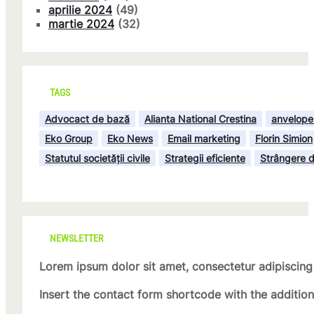
aprilie 2024
(49)
martie 2024
(32)
TAGS
Advocact de bază
Alianta National Crestina
anvelope
Eko Group
Eko News
Email marketing
Florin Simion
Statutul societății civile
Strategii eficiente
Strângere d
NEWSLETTER
Lorem ipsum dolor sit amet, consectetur adipiscing 
Insert the contact form shortcode with the additio